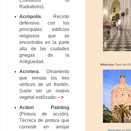
Emissions of
Radiations).
Acrópolis
. Recinto
defensivo con los
principales edificios
religiosos que se
encontraba en la parte
alta de las ciudades
griegas de la
Antigüedad.
Albarrana
Torre del Or
Acrotera
. Ornamento
que remata los tres
vértices de un frontón.
Suele ser un motivo
vegetal estilizado.
->
Action Painting
(Pintura de acción).
Técnica de pintura que
consiste en arrojar
Alcazaba
de Mál