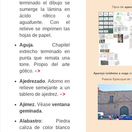
terminado el dibujo se
Tipos de
apar
sumerge la lámina en
ácido nítrico o
aguafuerte. Con el
relieve se imprimen las
hojas de papel.
Aguja
. Chapitel
extrecho terminado en
punta que remata una
torre. Propio del arte
gótico.
->
Aparejo isódomo a soga
en
Palacio Episcopal de
Ajedrezado
. Adorno en
relieve semejante a un
tablero de ajedrez.
->
Ajimez
.
Véase
ventana
geminada
.
Alabastro
: Piedra
caliza de color blanco