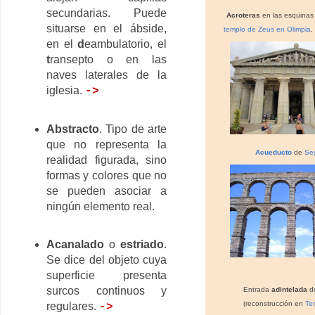
secundarias. Puede
Acroteras
en las esquinas
situarse en el ábside,
templo de Zeus en Olimpia
,
en el
d
eambulatorio, el
t
ransepto o en las
naves laterales de la
iglesia.
->
Abstracto
. Tipo de arte
que no representa la
Acueducto
de
Se
realidad figurada, sino
formas y colores que no
se pueden asociar a
ningún elemento real.
Acanalado
o
estriado
.
Se dice del objeto cuya
superficie presenta
surcos continuos y
Entrada
adintelada
d
(reconstrucción en
Ter
regulares.
->