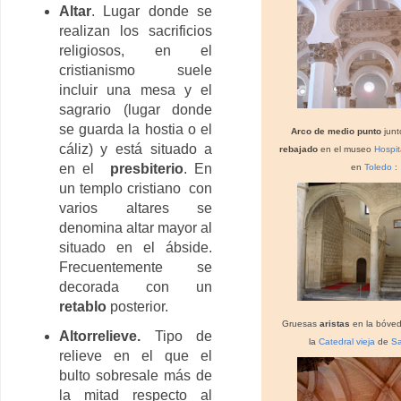
Altar
. Lugar donde se
realizan los sacrificios
religiosos, en el
cristianismo suele
incluir una mesa y el
sagrario (lugar donde
se guarda la hostia o el
Arco de medio punto
junt
cáliz) y está situado a
rebajado
en el museo
Hospit
en el
presbiterio
. En
en
Toledo
:
un templo cristiano con
varios altares se
denomina altar mayor al
situado en el ábside.
Frecuentemente se
decorada con un
retablo
posterior.
Gruesas
aristas
en la bóved
Altorrelieve
.
Tipo de
la
Catedral vieja
de
S
relieve en el que el
bulto sobresale más de
la mitad respecto al