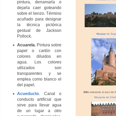
pintura, derramarla o
dejarla caer goteando
sobre el lienzo. Término
acuñado para designar
la técnica pictórica
gestual de Jackson
Alcazar
de Seg
Pollock.
Acuarela
. Pintura sobre
papel o cartón con
colores diluidos en
agua. Los colores
utilizados son
transparentes y se
emplea como blanco el
del papel.
Alfiz
rodeando el arco de h
Acueducto
. Canal o
Mezquita de Córd
conducto artificial que
sirve para llevar agua
de un lugar a otro