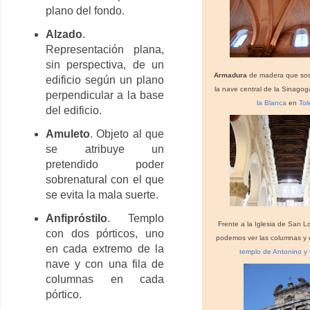
plano del fondo.
Alzado
.
Representación plana,
sin perspectiva, de un
Armadura
de madera que sos
edificio según un plano
la nave central de la Sinago
perpendicular a la base
la Blanca
en
Tol
del edificio.
Amuleto
. Objeto al que
se atribuye un
pretendido poder
sobrenatural con el que
se evita la mala suerte.
Anfipróstilo
. Templo
Frente a la Iglesia de San 
con dos pórticos, uno
podemos ver las columnas y 
en cada extremo de la
templo de Antonino y
nave y con una fila de
columnas en cada
pórtico.