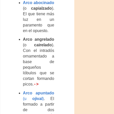
Arco abocinado
(o
capialzado
).
El que tiene más
luz en un
paramento que
en el opuesto.
Arco angrelado
(o
cairelado
).
Con el intradós
ornamentado a
base de
pequeños
lóbulos que se
cortan formando
picos.
->
Arco apuntado
(u
ojival
)
. El
formado a partir
de dos