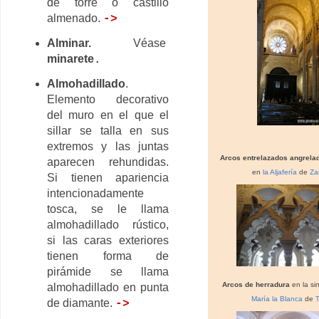
de torre o castillo
almenado.
->
Alminar.
Véase
minarete
.
Almohadillado
.
Elemento decorativo
del muro en el que el
sillar se talla en sus
extremos y las juntas
Arcos entrelazados angrelad
aparecen rehundidas.
en
la Aljafería
de
Za
Si tienen apariencia
intencionadamente
tosca, se le llama
almohadillado rústico,
si las caras exteriores
tienen forma de
pirámide se llama
Arcos de herradura
en la s
almohadillado en punta
María la Blanca
de
de diamante.
->