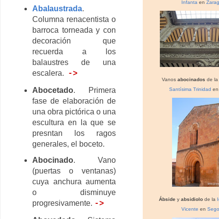
Infanta
en
Zara
Abalaustrada
.
Columna renacentista o
barroca torneada y con
decoración que
recuerda a los
balaustres de una
escalera.
->
Vanos
abocinados
de l
Abocetado
. Primera
Santísima Trinidad
e
fase de elaboración de
una obra pictórica o una
escultura en la que se
presntan los ragos
generales, el boceto.
Abocinado
. Vano
(puertas o ventanas)
cuya anchura aumenta
o disminuye
Ábside
y
absidiolo
de la
progresivamente.
->
Vicente
en
Sego