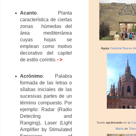
Acanto
. Planta
característica de ciertas
zonas húmedas del
área mediterránea
cuyas hojas se
emplean como motivo
Aguja
Catedral Nueva d
decorativo del capitel
de estilo corintio.
->
Acrónimo
. Palabra
formada de las letras o
sílabas iniciales de las
sucesivas partes de un
término compuesto. Por
ejemplo: Radar (Radio
Detecting and
Ranging), Laser (Light
Suelo
ajedrezado
en la
Cat
María
de
Tole
Amplifier by Stimulated