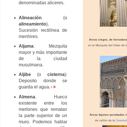
denominadas aliceres.
Alineación
(o
alineamiento
)
.
Sucesión rectilínea de
menhires.
Arcos ciegos, de herradura
en la Mezquita del Cristo de 
Aljama
: Mezquita
mayor y más importante
de la ciudad
musulmana.
Aljibe
(o
cisterna
):
Deposito donde se
guarda el agua.
->
Almena
. Hueco
existente entre los
merlones que rematan
Arcos fajones peraltados
d
la parte superior de un
de cañón de la
Catedra
muro. Podemos hablar