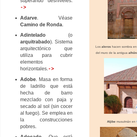
superando desniveles.
->
Adarve
. Véase
Camino de Ronda
.
Adintelado
(o
arquitrabado
). Sistema
Los
aleros
hacen sombra
en 
arquitectónico que
d
el muro de la antigua
alhó
utiliza para cubrir
elementos
horizontales.
->
Adobe
. Masa en forma
de ladrillo que está
hecha de barro
mezclado con paja y
secado al sol (sin cocer
al fuego). Se emplea en
la construcciones
Aljibe
musulmán en
pobres.
Adosado
. Que está