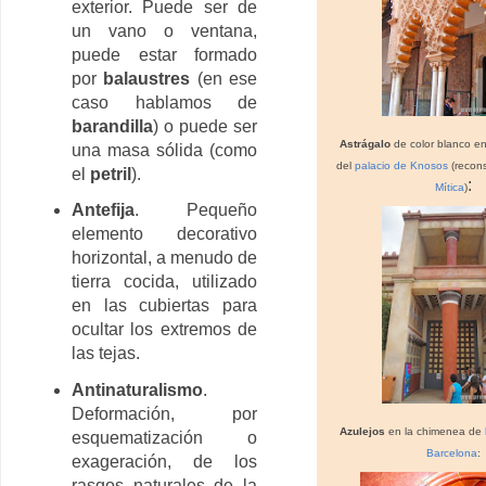
exterior. Puede ser de
un vano o ventana,
puede estar formado
por
balaustres
(en ese
caso hablamos de
barandilla
) o puede ser
Astrágalo
de color blanco e
una masa sólida (como
del
palacio de Knosos
(recons
el
petril
).
:
Mítica
)
Antefija
. Pequeño
elemento decorativo
horizontal, a menudo de
tierra cocida, utilizado
en las cubiertas para
ocultar los extremos de
las tejas.
Antinaturalismo
.
Deformación, por
Azulejos
en la chimenea de
esquematización o
Barcelona
:
exageración, de los
rasgos naturales de la