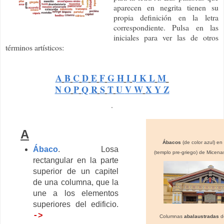
aparecen en negrita tienen su
propia definición en la letra
correspondiente. Pulsa en las
iniciales para ver las de otros
términos artísticos:
A
B
C
D
E
F
G H
I
J K L
M
N O
P
Q R
S
T
U
V W
X Y Z
.
A
Ábacos
(de color azul) en
Ábaco
. Losa
(templo pre-griego) de Micena
rectangular en la parte
superior de un capitel
de una columna, que la
une a los elementos
superiores del edificio.
->
Columnas
abalaustradas
d