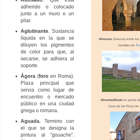
adherido o colocado
junto a un muro o un
pilar.
Aglutinante
. Sustancia
líquida en la que se
Almenas
(huecos) entre los
diluyen los pigmentos
murallas de
Ávi
de color para que, al
secarse, se adhiera al
soporte.
Ágora
(
foro
en Roma).
Plaza principal que
servia como lugar de
encuentro o mercado
.
Almohadillado
en punta de
público en una ciudad
Casa de los Picos de
griega o romana.
Aguada
. Termino con
el que se designa la
pintura al “gouache”.