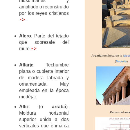
musulmanes y
ampliado o reconstruido
por los reyes cristianos
->
Alero
. Parte del tejado
que sobresale del
muro.
->
Arcada
románica de la
igles
(
Segovia
)
Alfarje
. Techumbre
plana o cubierta interior
de madera labrada y
ornamentada. Muy
empleada en la época
mudéjar.
Alfiz
. (o
arrabá
).
Partes del
arc
Moldura horizontal
superior unida a dos
verticales que enmarca