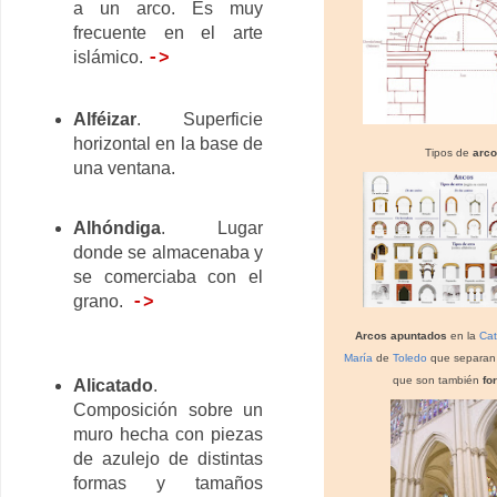
a un arco. Es muy
frecuente en el arte
islámico.
->
Alféizar
. Superficie
horizontal en la base de
Tipos de
arco
una ventana.
Alhóndiga
. Lugar
donde se almacenaba y
se comerciaba con el
grano.
->
Arcos apuntados
en la
Cat
María
de
Toledo
que separan 
que son también
fo
Alicatado
.
Composición sobre un
muro hecha con piezas
de azulejo de distintas
formas y tamaños