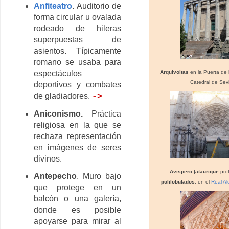
Anfiteatro
. Auditorio de
forma circular u ovalada
rodeado de hileras
superpuestas de
asientos. Típicamente
romano se usaba para
Arquivoltas
en la Puerta de 
espectáculos
Catedral de Sevi
deportivos y combates
de gladiadores.
->
Aniconismo.
Práctica
religiosa en la que se
rechaza representación
en imágenes de seres
divinos.
Avispero (ataurique
pro
Antepecho
. Muro bajo
polilobu
lados
, en el
Real Al
que protege en un
balcón o una galería,
donde es posible
apoyarse para mirar al