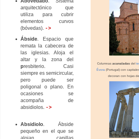
Abovedado
. Sistema
arquitectónico que
utiliza para cubrir
elementos curvos
(bóvedas).
->
Ábside
. Espacio que
remata la cabecera de
las iglesias. Aloja el
altar y la zona del
Columnas
acanaladas
del
t
p
resbiterio. Casi
Évora
(Portugal) con capitales
siempre es semicircular,
decoran con hojas d
pero puede ser
poligonal o plano. En
ocasiones se
acompaña de
absidiolos.
->
Absidiolo
. Ábside
pequeño en el que se
alojan capillas