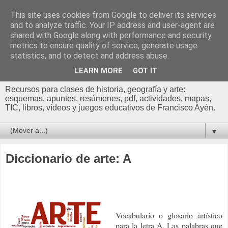
This site uses cookies from Google to deliver its services
Profesor Francisco |
and to analyze traffic. Your IP address and user-agent are
shared with Google along with performance and security
Recursos de Geografía,
metrics to ensure quality of service, generate usage
statistics, and to detect and address abuse.
Historia y Arte
LEARN MORE
GOT IT
Recursos para clases de historia, geografía y arte:
esquemas, apuntes, resúmenes, pdf, actividades, mapas,
TIC, libros, vídeos y juegos educativos de Francisco Ayén.
▼
Diccionario de arte: A
Vocabulario o glosario artístico
para la letra A. Las palabras que