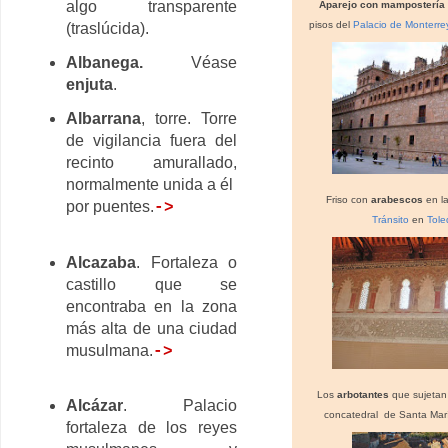
algo transparente
Aparejo con mampostería
pisos del
Palacio de Monterre
(traslúcida).
Albanega
.
Véase
enjuta
.
Albarrana
, torre. Torre
de vigilancia fuera del
recinto amurallado,
normalmente unida a él
Friso con
arabescos
en l
por puentes.
->
Tránsito
en
Tole
Alcazaba
. Fortaleza o
castillo que se
encontraba en la zona
más alta de una ciudad
musulmana.
->
Los
arbotantes
que sujetan
Alcázar
. Palacio
concatedral de Santa Ma
fortaleza de los reyes