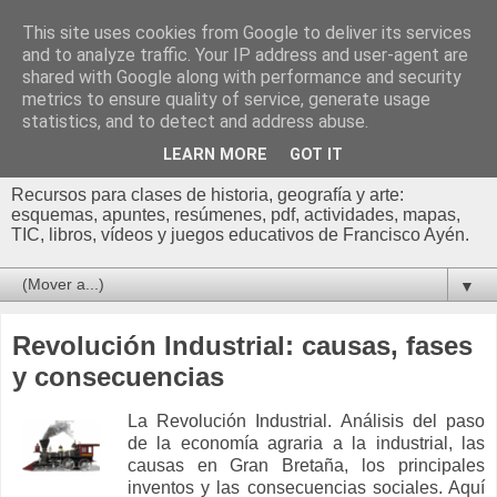
This site uses cookies from Google to deliver its services
Profesor Francisco |
and to analyze traffic. Your IP address and user-agent are
shared with Google along with performance and security
Recursos de Geografía,
metrics to ensure quality of service, generate usage
statistics, and to detect and address abuse.
Historia y Arte
LEARN MORE
GOT IT
Recursos para clases de historia, geografía y arte:
esquemas, apuntes, resúmenes, pdf, actividades, mapas,
TIC, libros, vídeos y juegos educativos de Francisco Ayén.
▼
Revolución Industrial: causas, fases
y consecuencias
La Revolución Industrial. Análisis del paso
de la economía agraria a la industrial, las
causas en Gran Bretaña, los principales
inventos y las consecuencias sociales. Aquí