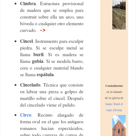
Cimbra
. Estructura provisional
de madera que se emplea para
construir sobre ella un arco, una
bóveda o cualquier otro elemento
curvado.
->
.
Cincel
. Instrumento para esculpir
piedra. Si se esculpe metal se
buril
llama
. Si es madera se
gubia
llama
. Si se modela barro,
cera o cualquier material blando
espátula
se llama
.
Cincelado
. Técnica que consiste
Contrafue
rtes
en labrar una pieza a golpes de
en
la fachada
martillo sobre el cincel. Después
de la igle
sia de
del cincelado viene el pulido.
Santo Tomé el
viejo
(
Ávila
):
Circo
. Recinto alargado de
forma oval en el que los antiguos
romanos hacian espectáculos,
sobre todo carreras de carros de