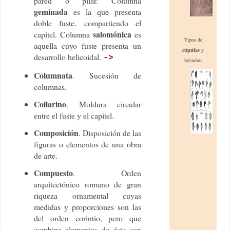
pared o pilar. Columna
geminada
es la que presenta
doble fuste, compartiendo el
.
salomónica
capitel. Columna
es
Tipos de
aquella cuyo fuste presenta un
cúpulas
y
desarrollo helicoidal.
->
bóvedas:
Columnata
. Sucesión de
columnas.
Collarino
. Moldura circular
entre el fuste y el capitel.
Composición
. Disposición de las
figuras o elementos de una obra
.
de arte.
Compuesto
. Orden
arquitectónico romano de gran
riqueza ornamental cuyas
medidas y proporciones son las
del orden corintio, pero que
combina elementos de éste con