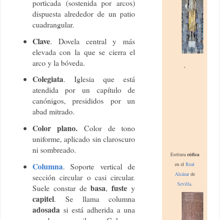
porticada (sostenida por arcos)
dispuesta alrededor de un patio
cuadrangular.
Clave
. Dovela central y más
elevada con la que se cierra el
arco y la bóveda.
.
Colegiata
. Iglesia que está
atendida por un capítulo de
canónigos, presididos por un
abad mitrado.
Color plano.
Color de tono
uniforme, aplicado sin claroscuro
ni sombreado.
Es
ritura
cúfica
en
el
Real
Columna
. Soporte vertical de
Alcázar
de
sección circular o casi circular.
Sevilla
.
basa
fuste
Suele constar de
,
y
capitel
. Se llama columna
adosada
si está adherida a una