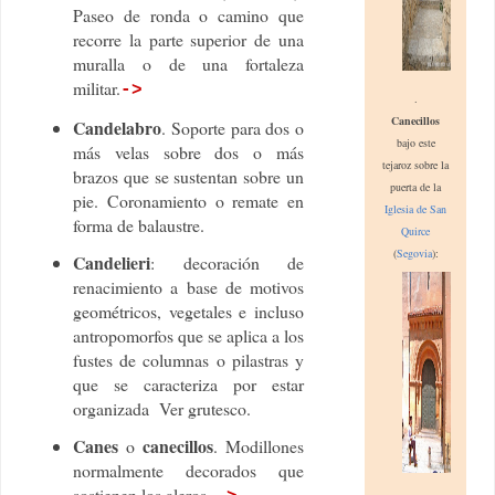
P
aseo de ronda o camino que
recorre la parte superior de una
muralla o de una fortaleza
militar.
->
.
Canecillos
Candelabro
. Soporte para dos o
bajo este
más velas sobre dos o más
tej
aroz
sobre
la
brazos que se sustentan sobre un
puerta de la
pie. Coronamiento o remate en
Ig
lesia de San
forma de balaustre.
Qui
rce
(
Segovia
):
Candelieri
: decoración de
renacimiento
a base de motivos
geométricos, vegetales e incluso
antropomorfos
que se aplica a los
fustes de columnas o pilastras y
que se caracteriza por estar
organizada Ver grutesco.
Canes
canecillos
o
. Modillones
normalmente decorados que
sostienen los aleros.