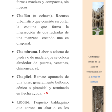
formas macizas y compactas, sin
huecos.
Chaflán
(u ochava). Recurso
urbanístico que consiste en cortar
la esquina que forma la
intersección de dos fachadas de
una manzana, creando una en
diagonal.
.
Chambrana
. Labor o adorno de
piedra o de madera que se coloca
Columnas
torsas
en las
alrededor de puertas, ventanas,
Sala de
chimeneas. etc.
contratación de
Chapitel
. Remate apuntado de
la
Lonja de
una torre, generalmente bulboso,
Valencia
.
cónico o piramidal y terminado
en flecha aguda.
->
Ciborio
. Pequeño baldaquino
que corona un altar o en los