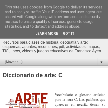
This site uses cookies from Google to deliver its services
Profesor Francisco |
and to analyze traffic. Your IP address and user-agent are
shared with Google along with performance and security
Recursos de Geografía,
metrics to ensure quality of service, generate usage
statistics, and to detect and address abuse.
Historia y Arte
LEARN MORE
GOT IT
Recursos para clases de historia, geografía y arte:
esquemas, apuntes, resúmenes, pdf, actividades, mapas,
TIC, libros, vídeos y juegos educativos de Francisco Ayén.
▼
Diccionario de arte: C
Vocabulario o glosario artístico
para la letra C. Las palabras que
aparecen en negrita tienen su