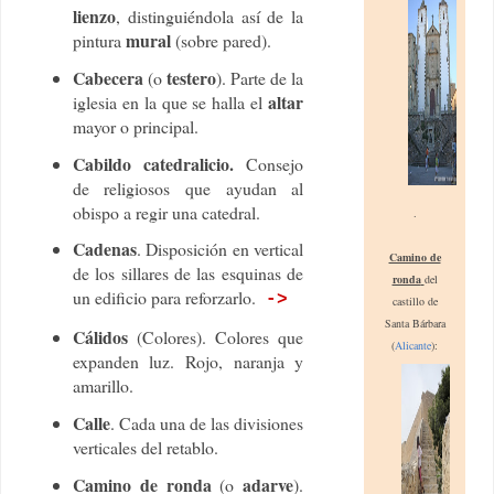
lienzo
, distinguiéndola así de la
mural
pintura
(sobre pared).
Cabecera
testero
(o
). Parte de la
altar
iglesia en la que se halla el
mayor o principal.
Cabildo catedralicio.
Consejo
de religiosos que ayudan al
obispo a regir una catedral.
.
Cadenas
. Disposición en vertical
Camino de
de los sillares de las esquinas de
ronda
del
un edificio para reforzarlo.
->
castillo de
Santa Bárbara
Cálidos
(Colores). Colores que
(
Alicante
):
expanden luz. Rojo, naranja y
amarillo.
Calle
. Cada una de las divisiones
verticales del retablo.
Camino de ronda
adarve
(o
).