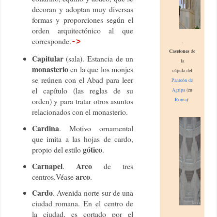
decoran y adoptan muy diversas
formas y proporciones según el
orden arquitectónico al que
corresponde.
.
->
Casetones
de
Capitular
(sala). Estancia de un
la
monasterio
en la que los monjes
cú
pula
del
se reúnen con el Abad para leer
Panteón de
el capítulo (las reglas de su
Agripa
(en
orden) y para tratar otros asuntos
Roma
):
relacionados con el monasterio.
Cardina
. Motivo ornamental
que imita a las hojas de cardo,
gótico
propio del estilo
.
Carnapel
Arco
.
de tres
arco
centros.Véase
.
Cardo
. Avenida norte-sur de una
ciudad romana. En el centro de
la ciudad, es cortado por el