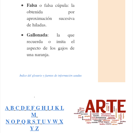
Falsa
o falsa cúpula: la
obtenida por
aproximación sucesiva
de hiladas.
Gallonada
: la que
recuerda o imita el
aspecto de los gajos de
una naranja.
Índice del glosario
y fuentes de información usadas
.
A
B
C
D
E
F
G H
I
J K L
M
N O
P
Q R
S
T
U
V W
X
Y Z