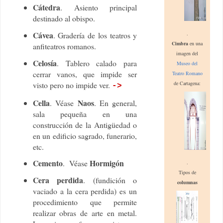
Cátedra
. Asiento principal
destinado al obispo.
Cávea
.
. Gradería de los teatros y
Cimbra
en una
anfiteatros romanos.
imagen del
Celosía
. Tablero calado para
Museo del
cerrar vanos, que impide ser
Teatro Romano
visto pero no impide ver.
de Cartagena:
->
Cella
Naos
. Véase
. En general,
sala pequeña en una
construcción de la Antigüedad o
en un edificio sagrado, funerario,
etc.
Cemento
Hormigón
. Véase
.
Tipos de
Cera perdida
. (fundición o
columnas
vaciado a la cera perdida) es un
procedimiento que permite
realizar obras de arte en metal.