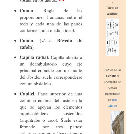
->
.
Tipos de
Canon
. Regla de las
capit
e
les
:
proporciones humanas entre el
todo y cada una de las partes
conforme a una medida ideal.
Cañón
Bóveda de
. (véase
cañón
).
Capilla radial
: Capilla abierta a
un deambulatorio cuyo eje
.
principal coincide con un radio
Pórtico de las
Cariátides
del ábside, suele corresponderse
(Acrópo
lis de
con un absidiolo.
A
tenas)
,
Capitel
. Parte superior de una
reproducción
columna encima del fuste en la
de
Terra
Mítica:
que se apoyan los elementos
arquitectónicos sostenidos
(arquitrabe o arco). Suele estar
formado por tres partes:
collarino, equino y ábaco, que se