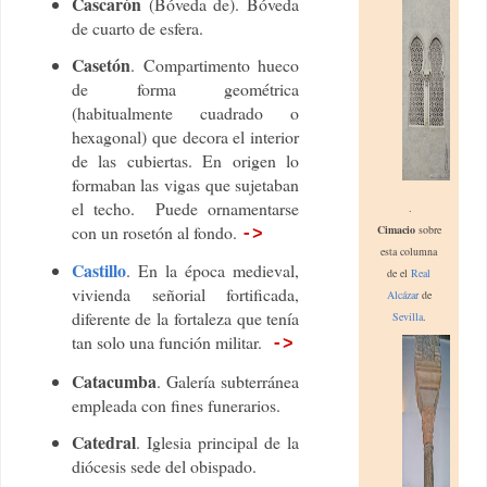
Cascarón
(Bóveda de). Bóveda
de cuarto de esfera.
Casetón
. Compartimento hueco
de forma geométrica
(habitualmente cuadrado o
hexagonal) que decora el interior
de las cubiertas. En origen lo
formaban las vigas que sujetaban
el techo. Puede ornamentarse
.
con un rosetón al fondo.
C
imacio
sobre
->
esta col
umna
Castillo
. En la época medieval,
de
el
Real
vivienda señorial fortificada,
Alcázar
de
diferente de la fortaleza que tenía
Sevilla
.
tan solo una función militar.
->
Catacumba
. Galería subterránea
empleada con fines funerarios.
Catedral
. Iglesia principal de la
diócesis sede del obispado.