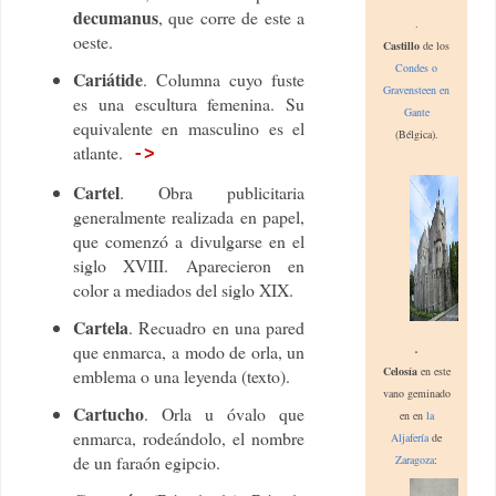
decumanus
, que corre de este a
.
oeste.
Castillo
de los
Condes o
Cariátide
. Columna cuyo fuste
Gravensteen en
es una escultura femenina. Su
Gante
equivalente en masculino es el
(Bélgica).
atlante.
->
Cartel
. Obra publicitaria
generalmente realizada en papel,
que comenzó a divulgarse en el
siglo XVIII. Aparecieron en
color a mediados del siglo XIX.
Cartela
. Recuadro en una pared
.
que enmarca, a modo de orla, un
Celosía
en este
emblema o una leyenda (texto).
vano geminado
Cartucho
. Orla u óvalo que
en
en
la
enmarca, rodeándolo, el nombre
Aljafería
de
de un faraón egipcio.
Zaragoza
: