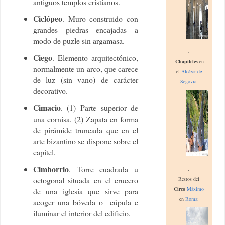
antiguos templos cristianos.
Ciclópeo
. Muro construido con
grandes piedras encajadas a
modo de puzle sin argamasa.
.
Ciego
. Elemento arquitectónico,
Chapiteles
en
normalmente un arco, que carece
el
Alcázar
de
de luz (sin vano) de carácter
Segovia
:
decorativo.
Cimacio
. (1) Parte superior de
una cornisa. (2) Zapata en forma
de pirámide truncada que en el
arte bizantino se dispone sobre el
capitel.
.
Cimborrio
. Torre cuadrada u
octogonal situada en el crucero
R
estos del
C
irco
Máximo
de una iglesia que sirve para
en
Roma
:
acoger una bóveda o cúpula e
iluminar el interior del edificio.