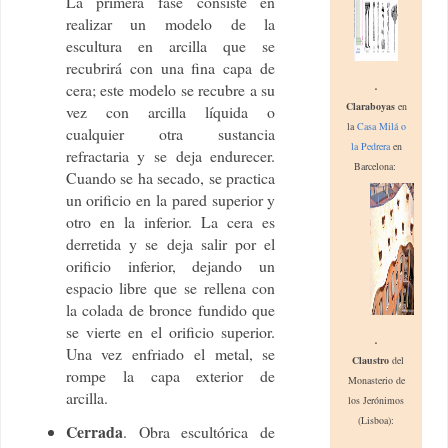
La primera fase consiste en
realizar un modelo de la
escultura en arcilla que se
recubrirá con una fina capa de
.
cera; este modelo se recubre a su
Claraboyas
en
vez con arcilla líquida o
la
Casa Milá o
cualquier otra sustancia
la Pedrera
en
refractaria y se deja endurecer.
Barcelona:
Cuando se ha secado, se practica
un orificio en la pared superior y
otro en la inferior. La cera es
derretida y se deja salir por el
orificio inferior, dejando un
espacio libre que se rellena con
la colada de bronce fundido que
se vierte en el orificio superior.
.
Una vez enfriado el metal, se
Claustro
del
rompe la capa exterior de
Monasterio de
arcilla.
los Jerónimos
(Lisboa):
Cerrada
. Obra escultórica de