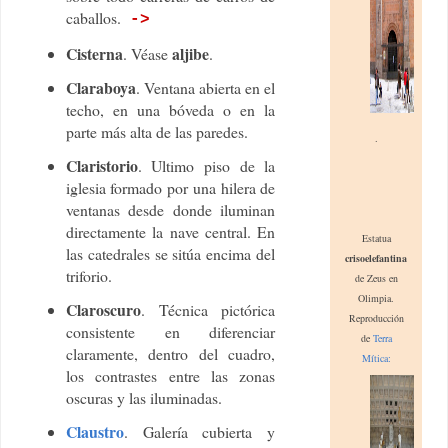
caballos.
->
Cisterna
aljibe
. Véase
.
Claraboya
. Ventana abierta en el
techo, en una bóveda o en la
parte más alta de las paredes.
.
Claristorio
. Ultimo piso de la
iglesia formado por una hilera de
ventanas desde donde iluminan
directamente la nave central. En
Estatua
las catedrales se sitúa encima del
crisoele
fantina
triforio.
de Zeus en
Olimpia.
Claroscuro
. Técnica pictórica
Reproducción
consistente en diferenciar
de
Terra
claramente, dentro del cuadro,
Mítica:
los contrastes entre las zonas
oscuras y las iluminadas.
Claustro
. Galería cubierta y