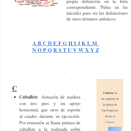
propia definición en la letra
correspondiente. Pulsa en las
iniciales para ver las definiciones
de otros términos artísticos:
A
B
C
D
E
F
G H
I
J K L
M
N O
P
Q R
S
T
U
V W
X Y Z
.
C
.
Cadenas
en
Caballete
. Armazón de madera
las esquinas de
con tres pies y un apoyo
la iglesia de
horizontal, que sirve de soporte
San Francisco
al cuadro durante su ejecución.
Javier
en
Por extensión se llama pintura de
Cáceres
:
caballete a la realizada sobre