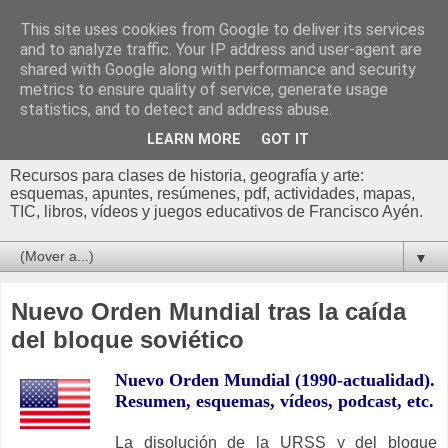
This site uses cookies from Google to deliver its services
Profesor Francisco |
and to analyze traffic. Your IP address and user-agent are
shared with Google along with performance and security
Recursos de Geografía,
metrics to ensure quality of service, generate usage
statistics, and to detect and address abuse.
Historia y Arte
LEARN MORE
GOT IT
Recursos para clases de historia, geografía y arte:
esquemas, apuntes, resúmenes, pdf, actividades, mapas,
TIC, libros, vídeos y juegos educativos de Francisco Ayén.
▼
Nuevo Orden Mundial tras la caída
del bloque soviético
Nuevo Orden Mundial (1990-actualidad).
Res
umen,
e
squemas, vídeos, podcast, etc.
La disolución de la URSS y del bloque