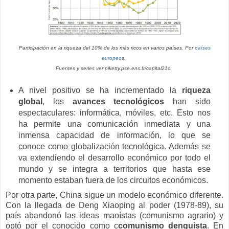
Participación en la riqueza del 10% de los más ricos en varios países. Por
países
europeo
s.
Fuentes y series ver piketty.pse.ens.fr/capital21c.
A nivel positivo se ha incrementado la
riqueza
global
, los
avances tecnológicos
han sido
espectaculares: informática, móviles, etc. Esto nos
ha permite una comunicación inmediata y una
inmensa capacidad de información, lo que se
conoce como globalización tecnológica. Además se
va extendiendo el desarrollo económico por todo el
mundo y se integra a territorios que hasta ese
momento estaban fuera de los circuitos económicos.
Por otra parte, China sigue un modelo económico diferente.
Con la llegada de Deng Xiaoping al poder (1978-89), su
país abandonó las ideas maoístas (comunismo agrario) y
optó por el conocido como c
comunismo denguista
. En