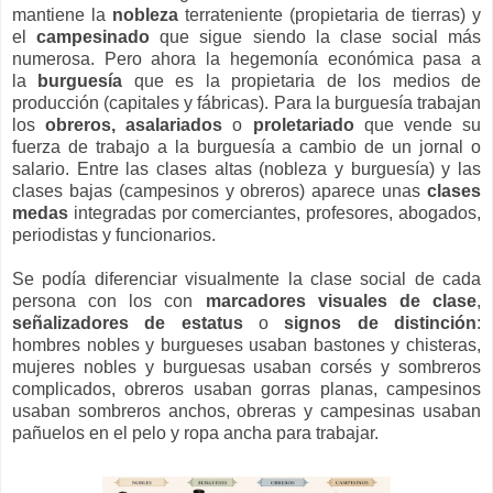
mantiene la
nobleza
terrateniente (propietaria de tierras) y
el
campesinado
que sigue siendo la clase social más
numerosa. Pero ahora la hegemonía económica pasa a
la
burguesía
que es la propietaria de los medios de
producción (capitales y fábricas). Para la burguesía trabajan
los
obreros, asalariados
o
proletariado
que vende su
fuerza de trabajo a la burguesía a cambio de un jornal o
salario. Entre las clases altas (nobleza y burguesía) y las
clases bajas (campesinos y obreros) aparece unas
clases
medas
integradas por comerciantes, profesores, abogados,
periodistas y funcionarios.
Se podía diferenciar visualmente la clase social de cada
persona con los con
marcadores visuales de clase
,
señalizadores de estatus
o
signos de distinción
:
hombres nobles y burgueses usaban bastones y chisteras,
mujeres nobles y burguesas usaban corsés y sombreros
complicados, obreros usaban gorras planas, campesinos
usaban sombreros anchos, obreras y campesinas usaban
pañuelos en el pelo y ropa ancha para trabajar.