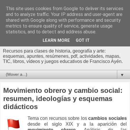
This site uses cookies from Google to deliver its services
Profesor Francisco |
and to analyze traffic. Your IP address and user-agent are
shared with Google along with performance and security
Recursos de Geografía,
metrics to ensure quality of service, generate usage
statistics, and to detect and address abuse.
Historia y Arte
LEARN MORE
GOT IT
Recursos para clases de historia, geografía y arte:
esquemas, apuntes, resúmenes, pdf, actividades, mapas,
TIC, libros, vídeos y juegos educativos de Francisco Ayén.
▼
Movimiento obrero y cambio social:
resumen, ideologías y esquemas
didácticos
Tema con recursos sobre los
cambios sociales
desde el siglo XIX y a la aparición del
movimiento obrero
. Análisis de las