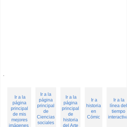
.
Ir a la
Ir a la
Ir a la
página
Ir a
Ir a la
página
página
principal
historia
línea del
principal
principal
de
en
tiempo
de mis
de
Ciencias
Cómic
interactiv
mejores
historia
sociales
imágenes
del Arte