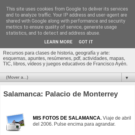
This site uses cookies from Google to deliver its services
Profesor Francisco |
and to analyze traffic. Your IP address and user-agent are
shared with Google along with performance and security
Recursos de Geografía,
metrics to ensure quality of service, generate usage
statistics, and to detect and address abuse.
Historia y Arte
LEARN MORE
GOT IT
Recursos para clases de historia, geografía y arte:
esquemas, apuntes, resúmenes, pdf, actividades, mapas,
TIC, libros, vídeos y juegos educativos de Francisco Ayén.
▼
Salamanca: Palacio de Monterrey
MIS FOTOS DE SALAMANCA.
Viaje de abril
del 2006. Pulse encima para agrandar.