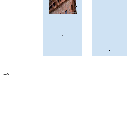
.
.
.
.
-->