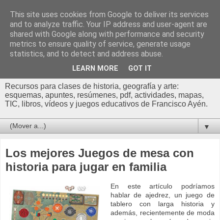
This site uses cookies from Google to deliver its services
Profesor Francisco |
and to analyze traffic. Your IP address and user-agent are
shared with Google along with performance and security
Recursos de Geografía,
metrics to ensure quality of service, generate usage
statistics, and to detect and address abuse.
Historia y Arte
LEARN MORE
GOT IT
Recursos para clases de historia, geografía y arte:
esquemas, apuntes, resúmenes, pdf, actividades, mapas,
TIC, libros, vídeos y juegos educativos de Francisco Ayén.
▼
Los mejores Juegos de mesa con
historia para jugar en familia
En este artículo podríamos
hablar de ajedrez, un juego de
tablero con larga historia y
además, recientemente de moda