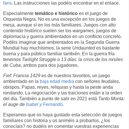
fans
. Las instrucciones las podéis encontrar en el enlace.
Especialmente
temático e histórico
es el juego de
Orquesta Negra. No es una excepción en los juegos de
mesa, aunque sí en los más familiares. Juegos con alto
contenido histórico suelen ser los
wargames
, juegos de
diplomacia y guerra ambientados en un conflicto concreto.
Podéis imaginar que ambientados en la Segunda Guerra
Mundial hay muchísimos, la serie
Undaunted
es bastante
buena y para público familiar también. En la guerra fría
tenemos
Twilight Struggle
o
13 días: la crisis de los misiles
de Cuba
, ambos para dos jugadores.
Fief: Francia 1429
es de nuestros favoritos, un juego
ambientado en la
baja edad media
con señores feudales,
obispos, Papas, reyes, reliquias y hasta la peste anda
rondando. La negociación y las traiciones están a la orden
del día.
También a punto de salir en 2021 está
Tanto Monta:
el auge de
Isabel y Fernando
.
Esperamos que os haya gustado esta selección de juegos
familiares con historia y os animéis a probarlos, ¿los
conocíais? no dudéis en comentar vuestras experiencias