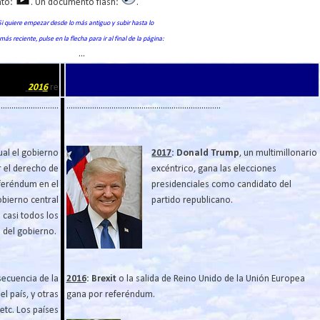
nto:
. Un documento flash:
.
Si quiere empezar desde lo más antiguo y subir hasta lo
más
reciente,
pulse en la flecha para ir al final de la página:
...
201
6
re
............................
........................................................................
ual el gobierno
2017
:
Donald Trump
, un multimillonario
r el derecho de
excéntrico, gana las elecciones
feréndum en el
presidenciales como candidato del
obierno central
partido republicano.
 casi todos los
del gobierno.
ecuencia de la
2016
:
Brexit
o la salida de Reino Unido de la Unión Europea
l país, y otras
gana por referéndum.
 etc. Los países