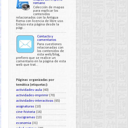
romano
Colección de mapas
para explicar los
contenidos
relacionados con la Antigua
Roma con licencia de libre uso.
Enlazo esta página desde la
pági...
Contacto y
comentarios
Para cuestiones
relacionadas con
los contenidos de
esta web/blog,
prefiero que se realice un
comentario en la página de esta
web que trat...
Páginas organizadas por
temática (etiquetas):
actividades-aula
(40)
actividades-imprimir
(70)
actividades-interactivas
(65)
asignaturas
(10)
cine-historia
(16)
crucigramas
(13)
economia
(31)