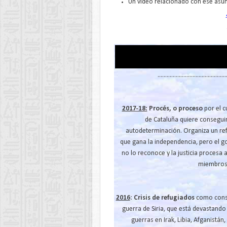
Un vídeo relacionado con ese asu
.............................................
2017-18:
Procés, o proceso
por el c
de Cataluña quiere consegui
autodeterminación. Organiza un re
que gana la independencia, pero el g
no lo reconoce y la justicia procesa a
miembros 
2016
:
Crisis de refugiados
como cons
guerra de Siria, que está devastando e
guerras en Irak, Libia, Afganistán,