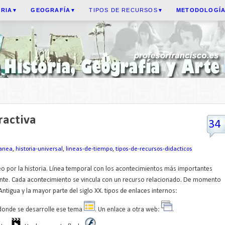
ORIA
GEOGRAFÍA
TIPOS DE RECURSOS
METODOLOGÍ
▼
▼
▼
ractiva
34
anea
,
historia-universal
,
lineas-de-tiempo
,
tipos-de-recursos-didacticos
eo por la historia. Línea temporal con los acontecimientos más importantes
te. Cada acontecimiento se vincula con un recurso relacionado. De momento
Antigua y la mayor parte del siglo XX. tipos de enlaces internos:
 donde se desarrolle ese tema
. Un enlace a otra web:
.