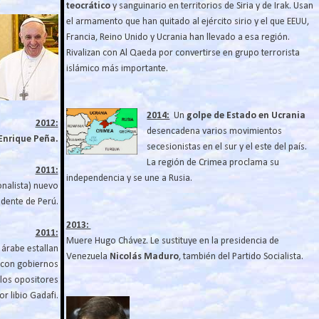
teocrático
y sanguinario en territorios de Siria y de Irak. Usan
el armamento que han quitado al ejército sirio y el que EEUU,
Francia, Reino Unido y Ucrania han llevado a esa región.
Rivalizan con Al Qaeda por convertirse en grupo terrorista
islámico más importante.
2014:
Un
golpe de Estado en Ucrania
2012:
desencadena varios movimientos
Enrique Peña.
secesionistas en el sur y el este del país.
La región de Crimea proclama su
2011:
independencia y se une a Rusia.
nalista) nuevo
idente de Perú.
2013:
2011:
Muere Hugo Chávez. Le sustituye en la presidencia de
árabe estallan
Venezuela
Nicolás Maduro
, también del Partido Socialista.
con gobiernos
 los opositores
r libio Gadafi.