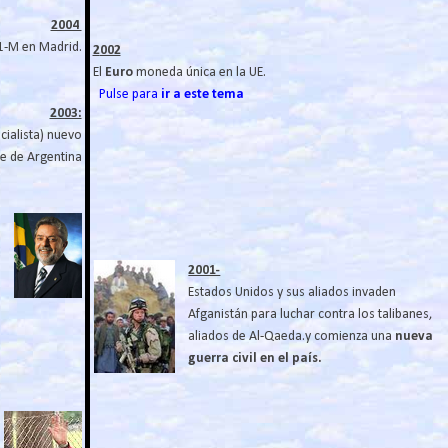
2004
11-M en Madrid.
2
002
El
Euro
moneda única en la UE.
Pulse para
ir a este tema
2003:
icialista) nuevo
e de Argentina
2001-
Estados Unidos y sus aliados invaden
Afganistán para luchar contra los talibanes,
aliados de Al-Qaeda.y comienza una
nueva
guerra civil en el país.