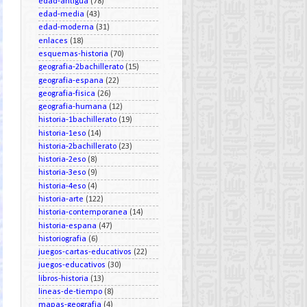
edad-antigua
(78)
edad-media
(43)
edad-moderna
(31)
enlaces
(18)
esquemas-historia
(70)
geografia-2bachillerato
(15)
geografia-espana
(22)
geografia-fisica
(26)
geografia-humana
(12)
historia-1bachillerato
(19)
historia-1eso
(14)
historia-2bachillerato
(23)
historia-2eso
(8)
historia-3eso
(9)
historia-4eso
(4)
historia-arte
(122)
historia-contemporanea
(14)
historia-espana
(47)
historiografia
(6)
juegos-cartas-educativos
(22)
juegos-educativos
(30)
libros-historia
(13)
lineas-de-tiempo
(8)
mapas-geografia
(4)