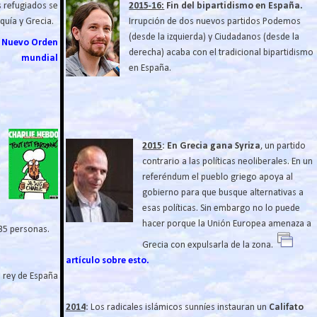
s refugiados se
2015-16:
Fin del bipartidismo en España.
quía y Grecia.
Irrupción de dos nuevos partidos Podemos
(desde la izquierda) y Ciudadanos (desde la
el Nuevo Orden
derecha) acaba con el tradicional bipartidismo
mundial
en España.
2015
:
En Grecia gana Syriza
, un partido
contrario a las políticas neoliberales. En un
referéndum el pueblo griego apoya al
gobierno para que busque alternativas a
esas políticas. Sin embargo no lo puede
hacer porque la Unión Europea amenaza a
a 35 personas.
Grecia con expulsarla de la zona.
artículo sobre esto.
 rey de España
2014
: Los radicales islámicos sunníes instauran un
Califato