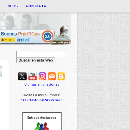
A
BLOG
CONTACTO
Últimas ampliaciones
Avisos
a mis alumnos:
1ºESO
-
PAC
-
3ºESO
-
2ºBach
Entrada destacada