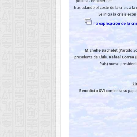
políticas neoliberales
trasladando el coste de la crisis a la
Se inicia la
crisis eco
ir a
explicación de la cr
Michelle Bachelet
(Partido So
presidenta de Chile.
Rafael Correa
(
País) nuevo president
20
Benedicto XVI
comienza su papa