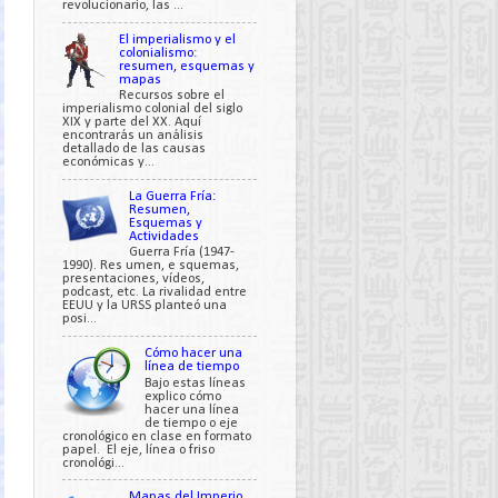
revolucionario, las ...
El imperialismo y el
colonialismo:
resumen, esquemas y
mapas
Recursos sobre el
imperialismo colonial del siglo
XIX y parte del XX. Aquí
encontrarás un análisis
detallado de las causas
económicas y...
La Guerra Fría:
Resumen,
Esquemas y
Actividades
Guerra Fría (1947-
1990). Res umen, e squemas,
presentaciones, vídeos,
podcast, etc. La rivalidad entre
EEUU y la URSS planteó una
posi...
Cómo hacer una
línea de tiempo
Bajo estas líneas
explico cómo
hacer una línea
de tiempo o eje
cronológico en clase en formato
papel. El eje, línea o friso
cronológi...
Mapas del Imperio