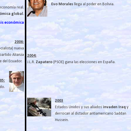
Evo Morales
llega al poder en Bolivia.
 economía real.
nómica global
.
isis económica
2006:
cialista) nueva
partido Alianza
2004:
e del Ecuador.
J.L.R.
Zapatero
(PSOE) gana las elecciones en España.
05:
.
do.
2003
Estados Unidos y sus aliados
invaden Iraq
y
derrocan al dictador antiamericano Saddan
Hussein.