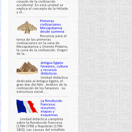
corazón de la civilización
occidental. En esta unidad se
explica el concepto de la Hélade
y el...
Primeras
civilizaciones.
Mesopotamia
desde sumeria
Recursos para el
tema de las primeras
civilizaciones en la zona de
Mesopotamia y Oriente Próximo,
la cuna de la civilización. Origen
de la...
Antiguo Egipto:
faraones, cultura
y recursos
didácticos
Unidad didáctica
dedicada al Antiguo Egipto, el
gran don del Nilo . Análisis de la
civilización de los faraones : su
estructura social , ...
La Revolución
francesa:
resumen,
etapas y
esquemas
Unidad didáctica completa
sobre la Revolución francesa
(1789-1799) y Napoleón (1799-
1815). Las causas del estallido