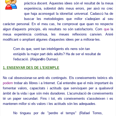
pràctica docent. Aquestes idees són el resultat de la meua
experiència, sobretot dels meus errors,
per això no crec
que haja aconseguit la idoneïtat universal. Cadascú ha de
buscar les metodologies que millor s'adeqüen al seu
caràcter personal.
En el meu cas, he comprovat que quan no respecte
algun d
'
aquests principis, els resultats no són satisfactoris. Com
que
la
meua experiència continua, les meues reflexions canvien. Aniré
modificant o ampliant algunes d'aquestes idees per a millorar-les.
Com és que, sent tan intel•ligents els nens són tan
estúpids la major part dels adults? Ha de ser el resultat de
l'educació. (Alejan
d
ro Dumas
)
1. ENSENYAR DES DE L'EXEMPLE
No cal obsessionar-se amb els continguts. Els coneixements teòrics els
podem
trobar als llibres i a Internet. Cal entendre que el més important és
fomentar valors, capacitats i actituds que servisquen per a qualsevol
àmbit de la vida i que són més duradores. L'acumulació de coneixements
té un paper secundari. Fins i tot, els coneixements s'assoleixen i es
mantenen millor si els valors i les actituds són les adequades.
No tingueu por de "perdre el temps" (Rafael Torres,