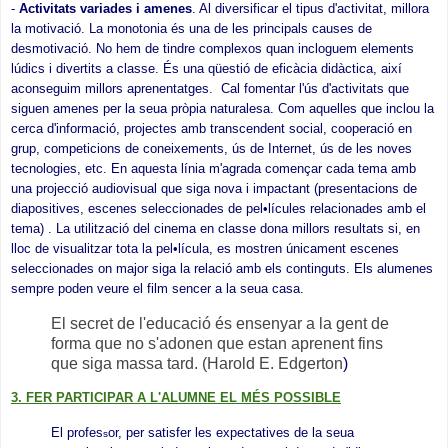
-
Activitats variades i amenes
. Al diversificar el tipus d'activitat, millora
la motivació. La monotonia és una de les principals causes de
desmotivació. No hem de tindre complexos quan incloguem elements
lúdics i divertits a classe. És una qüestió de eficàcia didàctica, així
aconseguim millors aprenentatges. Cal fomentar l'ús d'activitats que
siguen amenes per la seua pròpia naturalesa. Com aquelles que inclou la
cerca d'informació, projectes amb transcendent social, cooperació en
grup, competicions de coneixements, ús de Internet, ús de les noves
tecnologies, etc. En aquesta línia m'agrada començar cada tema amb
una projecció audiovisual que siga nova i impactant (presentacions de
diapositives, escenes seleccionades de pel•lícules relacionades amb el
tema) . La utilització del cinema en classe dona millors resultats si, en
lloc de visualitzar tota la pel•lícula, es mostren únicament escenes
seleccionades on major siga la relació amb els continguts. Els alumenes
sempre poden veure el film sencer a la seua casa.
El secret de l'educació és ensenyar a la gent de
forma que no s'adonen que estan aprenent fins
que siga massa tard. (Harold E. Edgerton
)
3
. FER PARTICIPAR A L'ALUMNE EL MÉS POSSIBLE
El profes
or, per satisfer les expectatives de la seua
s