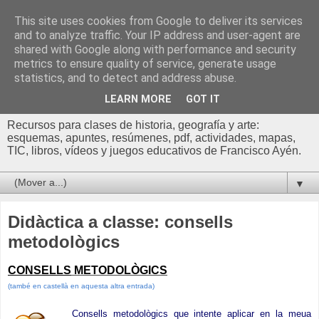
This site uses cookies from Google to deliver its services
Profesor Francisco |
and to analyze traffic. Your IP address and user-agent are
shared with Google along with performance and security
Recursos de Geografía,
metrics to ensure quality of service, generate usage
statistics, and to detect and address abuse.
Historia y Arte
LEARN MORE
GOT IT
Recursos para clases de historia, geografía y arte:
esquemas, apuntes, resúmenes, pdf, actividades, mapas,
TIC, libros, vídeos y juegos educativos de Francisco Ayén.
▼
Didàctica a classe: consells
metodològics
CONSELLS
METODOLÒGICS
(també en castellà en aquesta altra entrada)
Consells metodològics que intente aplicar en la meua