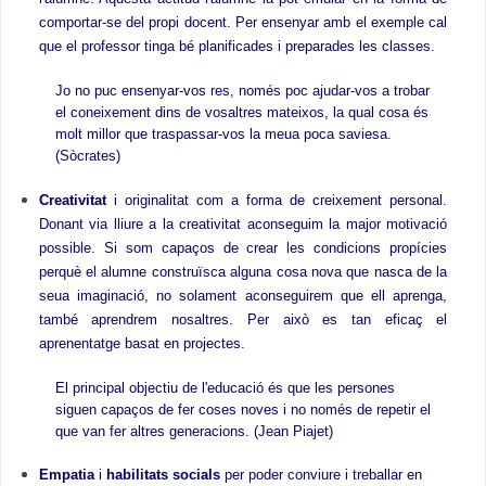
comportar-se del propi docent. Per ensenyar amb el exemple cal
que el professor tinga bé planificades i preparades les classes.
Jo no puc ensenyar-vos res, només poc ajudar-vos a trobar
el coneixement dins de vosaltres mateixos, la qual cosa és
molt millor que traspassar-vos la meua poca saviesa.
(Sòcrates)
Creativitat
i originalitat com a forma de creixement personal.
Donant via lliure a la creativitat aconseguim la major motivació
possible. Si som capaços de crear les condicions propícies
perquè el alumne construïsca alguna cosa nova que nasca de la
seua imaginació, no solament aconseguirem que ell aprenga,
també aprendrem nosaltres. Per això es tan eficaç el
aprenentatge basat en projectes.
El principal objectiu de l'educació és que les persones
siguen capaços de fer coses noves i no només de repetir el
que van fer altres generacions. (Jean Piajet)
Empatia
i
habilitats socials
per poder conviure i treballar en