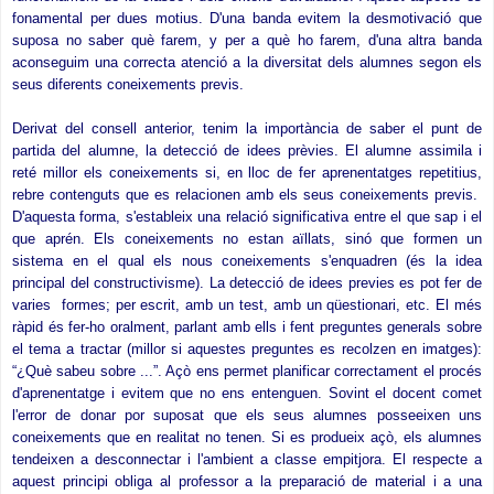
fonamental per dues motius. D'una banda evitem la desmotivació que
suposa no saber què farem, y per a què ho farem, d'una altra banda
aconseguim una correcta atenció a la diversitat dels alumnes segon els
seus diferents coneixements previs.
Derivat del consell anterior, tenim la importància de saber el punt de
partida del alumne, la detecció de idees prèvies. El alumne assimila i
reté millor els coneixements si, en lloc de fer aprenentatges repetitius,
rebre contenguts que es relacionen amb els seus coneixements previs.
D'aquesta forma, s'estableix una relació significativa entre el que sap i el
que aprén. Els coneixements no estan aïllats, sinó que formen un
sistema en el qual els nous coneixements s'enquadren (és la idea
principal del constructivisme). La detecció de idees previes es pot fer de
varies formes; per escrit, amb un test, amb un qüestionari, etc. El més
ràpid és fer-ho oralment, parlant amb ells i fent preguntes generals sobre
el tema a tractar (millor si aquestes preguntes es recolzen en imatges):
“¿Què sabeu sobre ...”. Açò ens permet planificar correctament el procés
d'aprenentatge i evitem que no ens entenguen. Sovint el docent comet
l'error de donar por suposat que els seus alumnes posseeixen uns
coneixements que en realitat no tenen. Si es produeix açò, els alumnes
tendeixen a desconnectar i l'ambient a classe empitjora. El respecte a
aquest principi obliga al professor a la preparació de material i a una