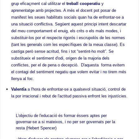
grup eficaçment cal utilitzar el
treball cooperatiu
y
aprenentatge amb projectes. A més el docent pot posar de
manifest les seues habilitats socials quan ha de enfrontar-se a
una situació conflictiva. Següent aquest principi intent descartar
del meu comportament el enuig, els crits o els mals modes, i
substituir-los por el respecte rigorós i escrupolós de les normes
(tant les generals com les específiques de la meua classe). Es
castiga però sense acritud, fins i tot “sentint-ho molt”. Se
substitueix el sentiment d'odi, origen de la majoria dels
conflictes, per el de pena o decepció. D'aquesta forma evitem
el contagi del sentiment negatiu que volem evitar i no tirem més
llenya al foc.
Valentía
a l'hora de enfrontar-se a qualsevol situació, control de
la por irracional i rebut de l'actitud passiva enfront les injustícies.
L'objectiu de l'educació és formar éssers aptes per
governar-se a si mateixos, i no per ser governats per la
resta (Hebert Spencer)