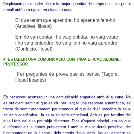
l'explicació per a poder deixar la major quantitat de temps possible per al
treball autònom i guiat en classe o casa.
El que tenim que aprendre, ho aprenent fent-ho
(Aristótes, filosof)
Em ho van contar i ho vaig oblidar, ho vaig veure
i ho vaig entendre, ho vaig fer i ho vaig aprendre.
(Confucio, filosof)
4
.
ESTABLIR UNA COMUNICACIÓ CONTÍNUA EFICAÇ ALUMNE-
PROFESSOR
Fer preguntes és prova que es pensa (Tagore,
filosof libanés)
Es necessari aconseguir una comunicació empàtica amb el alumne. No
es suficient sentir el que es diu per llançar una resposta automàtica, es
tracta de sentir atentament per entendre el que es diu i percebre la seua
situació acadèmica i la seua situació emocional. Açò es pot fer dins del
aula i fora del aula per mitjà d'Internet. Dins d'aquest principi em obligue
a informar als alumnes prèviament i amb el major detall possible, del
funcionament de la classe i dels criteris d'avaluació. Aquest aspecte es