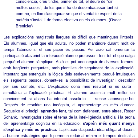
consciencia, creu tindre, primer de tot, el deure de "dir
moltes coses", de les que s´ha de
desembarassar tant sí
com no,
en lloc d'assegurar-se que el veritable esperit de la
matèria s'instal.li de forma efectiva en els alumnes. (Oscar
Brenicier)
Les explicacións magistrals llargues és difícil que mantinguen l'interés.
Els alumnes, igual que els adults, no poden mantindre durant molt de
temps l'atenció si el seu paper és passiu. Per això cal fomentar la
participació afavorint la interacció alumne-professor i fent tot el que calga
perquè el alumne s'implique. Això es pot aconseguir de diverses formes:
amb freqüents preguntes, amb plantilles de seguiment de la explicació,
intentant que entenguin la lògica dels esdeveniments perquè
intuïsquen
els següents passos, donant-les la possibilitat de investigar i descobrir
per seu compte, etc. L'explicació dóna més resultat si és curta i
simultània a l'aplicació pràctica. El alumne assimila molt millor un
coneixement si abans ha intentat assolir-lo sense aconseguir-ho.
Després de resoldre una incògnita, el aprenentatge es més durador.
Segueixo el principi
aprendre fent
, tal com defensen, entre altres, Roger
Schank, investigador sobre el tema de la intel•ligència artificial i la teoria
del aprenentatge cognitiu en la educació:
s'aprén més quant menys
s'explica y més es practica.
L'aplicació d'aquesta idea obliga al docent
a buscar estratègies que li permetin reduir al mínim el tempos dedicat a