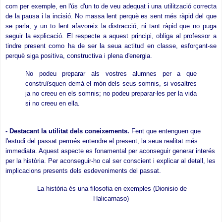
com per exemple, en l'ús d'un to de veu adequat i una utilització correcta
de la pausa i la incisió. No massa lent perquè es sent més ràpid del que
se parla, y un to lent afavoreix la distracció, ni tant ràpid que no puga
seguir la explicació. El respecte a aquest principi, obliga al professor a
tindre present como ha de ser la seua actitud en classe, esforçant-se
perquè siga positiva, constructiva i plena d'energia.
No podeu preparar als vostres alumnes per a que
construïsquen demà el món dels seus somnis, si vosaltres
ja no creeu en els somnis; no podeu preparar-les per la vida
si no creeu en ella.
- Destacant la utilitat dels coneixements.
Fent que entenguen que
l'estudi del passat permés entendre el present, la seua realitat més
immediata. Aquest aspecte es fonamental per aconseguir generar interés
per la història. Per aconseguir-ho cal ser conscient i explicar al detall, les
implicacions presents dels esdeveniments del passat.
La història és una filosofia en exemples (Dionisio de
Halicarnaso)