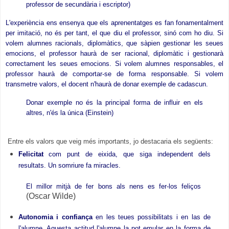
professor de secundària i escriptor
)
L'experiència ens ensenya que els aprenentatges es fan fonamentalment
per imitació, no és per tant, el que diu el professor, sinó com ho diu. Si
volem alumnes racionals, diplomàtics, que sàpien gestionar les seues
emocions, el professor haurà de ser racional, diplomàtic i gestionarà
correctament les seues emocions. Si volem alumnes responsables, el
professor haurà de comportar-se de forma responsable. Si volem
transmetre valors, el docent n'haurà de donar exemple de cadascun.
Donar exemple no és la principal forma de influir en els
altres, n'és la única (Einstein)
Entre els valors que veig més importants, jo destacaria els següents:
Felicitat
com punt de eixida, que siga independent dels
resultats. Un somriure fa miracles.
El millor mitjà de fer bons als nens es fer-los feliços
(Oscar Wilde)
Autonomia
i confiança
en les teues possibilitats i en las de
l'alumne. Aquesta actitud l'alumne la pot emular en la forma de