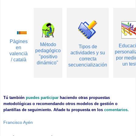
..............................
Pàgines
Método
Educac
Tipos de
en
pedagógico
personali
actividades y su
valencià
"positivo
por medi
correcta
/ català
dinámico"
un tes
secuencialización
Tú también
puedes participar
haciendo otras propuestas
metodológicas o recomendando otros modelos de gestión o
plantillas de seguimiento. Añade tu propuesta en los
comentarios.
Francisco Ayén