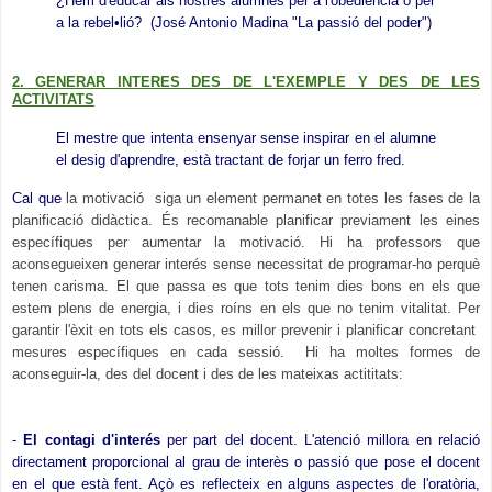
¿Hem d'educar als nostres alumnes per a l'obediència o per
a la rebel•lió? (José Antonio Madina "La passió del poder")
2. GENERAR INTERES DES DE L'EXEMPLE Y DES DE LES
ACTIVITATS
El mestre que intenta ensenyar sense inspirar en el alumne
el desig d'aprendre, està tractant de forjar un ferro fred.
Cal que
la motivació siga un element permanet en totes les fases de la
planificació didàctica. És recomanable planificar previament les eines
específiques per aumentar la motivació. Hi ha professors que
aconsegueixen generar interés sense necessitat de programar-ho perquè
tenen carisma. El que passa es que tots tenim dies bons en els que
estem plens de energia, i dies roíns en els que no tenim vitalitat. Per
garantir l'èxit en tots els casos, es millor prevenir i planificar concretant
mesures específiques en cada sessió. Hi ha moltes formes de
aconseguir-la, des del docent i des de les mateixas actititats:
-
El contagi d'interés
per part del docent. L'atenció millora en relació
directament proporcional al grau de interès o passió que pose el docent
en el que està fent. Açò es reflecteix en alguns aspectes de l'oratòria,