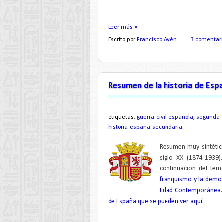
Leer más »
Escrito por
Francisco Ayén
3 comentar
_
Resumen de la historia de Españ
etiquetas:
guerra-civil-espanola
,
segunda-
historia-espana-secundaria
Resumen muy sintético 
siglo XX (1874-1939)
continuación del te
franquismo y la demo
Edad Contemporánea
de España que se pueden ver aquí
.