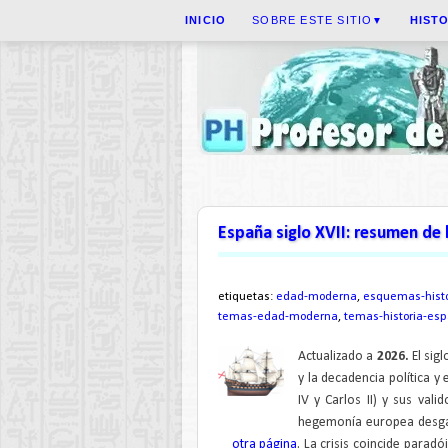
INICIO
SOBRE ESTE SITIO
HIST
▼
España siglo XVII: resumen de l
etiquetas:
edad-moderna
,
esquemas-histo
temas-edad-moderna
,
temas-historia-es
Actualizado a
2026.
El sig
y la decadencia política 
IV y Carlos II) y sus val
hegemonía europea desg
otra página
. La crisis coincide paradó