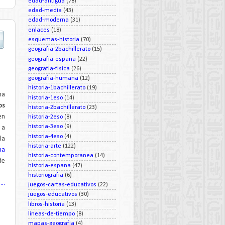
edad-antigua
(78)
edad-media
(43)
edad-moderna
(31)
enlaces
(18)
esquemas-historia
(70)
geografia-2bachillerato
(15)
geografia-espana
(22)
geografia-fisica
(26)
geografia-humana
(12)
historia-1bachillerato
(19)
na
historia-1eso
(14)
os
historia-2bachillerato
(23)
en
historia-2eso
(8)
historia-3eso
(9)
 a
historia-4eso
(4)
la
historia-arte
(122)
ma
historia-contemporanea
(14)
de
historia-espana
(47)
historiografia
(6)
..
juegos-cartas-educativos
(22)
juegos-educativos
(30)
libros-historia
(13)
lineas-de-tiempo
(8)
mapas-geografia
(4)