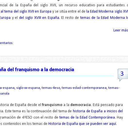
al de la España del siglo XVII, un recurso educativo para estudiantes 
o
al tema del siglo XVII en Europa
y se sitúa entre el de
la Edad Moderna siglo XV
 Europa
y el
del siglo XVIII en España
. El resto de
temas de la Edad Moderna l
Leer más.
entarios:
aña del franquismo a la democracia
3
ia-espana
,
siglo-xx-espana
,
temas-4eso
,
temas-edad-contemporanea
,
temas-
panola
storia de España desde el
franquismo
a la
democracia
. Está pensado para
ia. Este tema es la continuación del tema de
historia de España a inicios del
ogramación de 4ºESO con el resto de
temas de la Edad Contemporánea
. Hay
os contenidos en los temas de
Historia de España que se pueden ver aquí
.