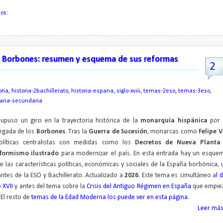
ios:
los Borbones: resumen y esquema de sus reformas
2
ria
,
historia-2bachillerato
,
historia-espana
,
siglo-xviii
,
temas-2eso
,
temas-3eso
,
pana-secundaria
 supuso un giro en la trayectoria histórica de la
monarquía hispánica
por 
legada de los
Borbones
. Tras la
Guerra de Sucesión
, monarcas como
Felipe V
olíticas centralistas con medidas como los
Decretos de Nueva Planta
formismo ilustrado
para modernizar el país. En esta entrada hay un esque
las características políticas, económicas y sociales de la España borbónica, 
ntes de la ESO y Bachillerato.
Actualizado a
2026
.
Este tema es simultáneo a
l 
o XVII
y antes del tema sobre la
Crisis del Antiguo Régimen en España
que empie
.
El resto de
temas de la Edad Moderna los puede ver en esta página
.
Leer más.