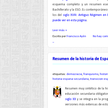
esquema completo y un resumen esenci
Bachillerato y la ESO. Es contemporáne
los del
siglo XVIII: Antiguo Régimen en
puede ver en esta página
.
Leer más »
Escrito por
Francisco Ayén
No hay com
_
Resumen de la historia de Esp
etiquetas:
democracia
,
franquismo
,
histor
historia-espana-secundaria
,
transicion-es
Resumen muy sintético de la hi
educación secundaria obligator
siglo XX
y se integra en la pr
versiones más extensas de est