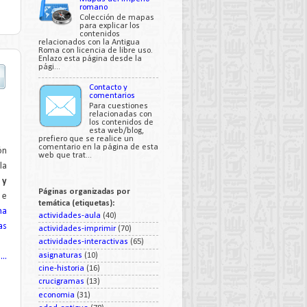
romano
Colección de mapas
para explicar los
contenidos
relacionados con la Antigua
Roma con licencia de libre uso.
Enlazo esta página desde la
pági...
Contacto y
comentarios
Para cuestiones
relacionadas con
los contenidos de
esta web/blog,
prefiero que se realice un
comentario en la página de esta
ón
web que trat...
la
 y
Páginas organizadas por
 e
temática (etiquetas):
na
actividades-aula
(40)
as
actividades-imprimir
(70)
actividades-interactivas
(65)
asignaturas
(10)
..
cine-historia
(16)
crucigramas
(13)
economia
(31)