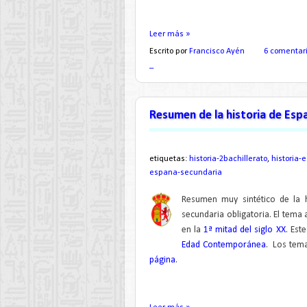
Leer más »
Escrito por
Francisco Ayén
6 comentar
_
Resumen de la historia de Espa
etiquetas:
historia-2bachillerato
,
historia-
espana-secundaria
Resumen muy sintético de la h
secundaria obligatoria. El tema 
en la
1ª mitad del siglo XX
. Est
Edad Contemporánea
. Los tem
página
.