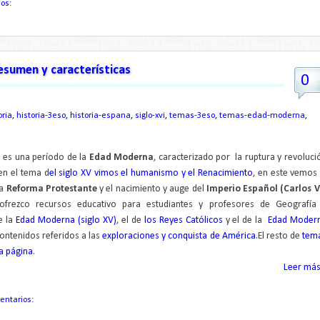
ios:
esumen y características
0
ria
,
historia-3eso
,
historia-espana
,
siglo-xvi
,
temas-3eso
,
temas-edad-moderna
,
VI es una período de la
Edad Moderna
, caracterizado por la ruptura y revoluci
i en el tema d
el siglo XV vimos el humanismo y el Renacimiento
, en este vemos 
la
Reforma Protestante
y el nacimiento y auge del
Imperio Español (Carlos V
ofrezco recursos educativo para estudiantes y profesores de Geografía
e la
Edad Moderna (siglo XV)
, el de
los Reyes Católicos
y el de la
Edad Moder
contenidos referidos a las
exploraciones y conquista de América
.El resto de
tem
a página
.
Leer más.
entarios: