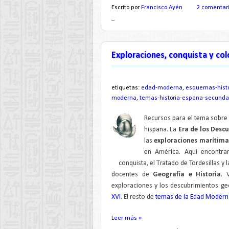
Escrito por
Francisco Ayén
2 comentar
_
Exploraciones, conquista y co
etiquetas:
edad-moderna
,
esquemas-histo
moderna
,
temas-historia-espana-secunda
Recursos para el tema sobre
hispana. La
Era de los Desc
las
exploraciones marítima
en América. Aquí encontra
conquista, el Tratado de Tordesillas y
docentes de
Geografía e Historia
. 
exploraciones y los descubrimientos ge
XVI
. El resto de
temas de la Edad Moderna
Leer más »