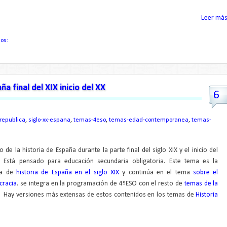
Leer más.
ios:
a final del XIX inicio del XX
6
republica
,
siglo-xx-espana
,
temas-4eso
,
temas-edad-contemporanea
,
temas-
de la historia de España durante la parte final del siglo XIX y el inicio del
. Está pensado para educación secundaria obligatoria. Este tema es la
ma de
historia de España en el siglo XIX
y continúa en el tema
sobre el
cracia
. se integra en la programación de 4ºESO con el resto de
temas de la
. Hay versiones más extensas de estos contenidos en los temas de
Historia