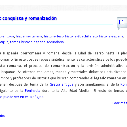
: conquista y romanización
11
d-antigua
,
hispania-romana
,
historia-1eso
,
historia-2bachillerato
,
historia-espana
,
tigua
,
temas-historia-espana-secundaria
la
Hispania prerromana
y romana, desde la Edad de Hierro hasta la ple
 romano
. En este post se repasa sintéticamente las características de los
puebl
ista romana
, el proceso de
romanización
y la división administrativa 
s
hispanas. Se ofrecen esquemas, mapas y materiales didácticos actualizados
lumnos y profesores de Historia que buscan comprender el
legado romano
en 
ienen después del tema de la
Grecia antigua
y son simultáneos al de la
Ro
iguiente es la
Península
durante la Alta Edad Media. El resto de temas 
los puede ver en esta página
.
Leer más.
rios: