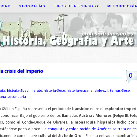
ORIA
GEOGRAFÍA
TIPOS DE RECURSOS
METODOLOGÍ
▼
▼
▼
a crisis del Imperio
0
ria
,
historia-2bachillerato
,
historia-3eso
,
historia-espana
,
siglo-xvii
,
temas-3eso
,
pana-secundaria
lo XVII en España representa el periodo de transición entre el
esplendor imperi
y económica. Bajo el gobierno de los llamados
Austrias Menores
(Felipe III, Fel
idos, como el Conde-Duque de Olivares, la
monarquía hispánica
lucho por 
astándose poco a poco.
La conquista y colonización de América se trata en es
jicamente con el auge cultural del
Siglo de Oro.
. En esta entrada encontrarás 