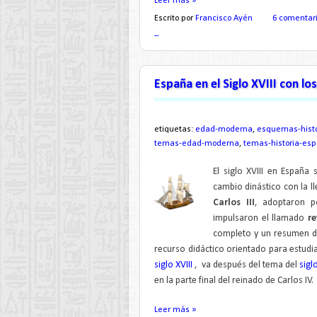
Leer más »
Escrito por
Francisco Ayén
6 comentar
_
España en el Siglo XVIII con 
etiquetas:
edad-moderna
,
esquemas-histo
temas-edad-moderna
,
temas-historia-es
El siglo XVIII en España
cambio dinástico con la l
Carlos III
, adoptaron p
impulsaron el llamado
re
completo y un resumen de 
recurso didáctico orientado para estudia
siglo XVIII
, va después del tema del
sigl
en la parte final del reinado de Carlos IV
Leer más »