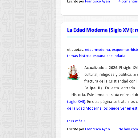
Escrito por
Francisco Ayén
4 comentar
_
La Edad Moderna (Siglo XVI): r
etiquetas:
edad-moderna
,
esquemas-histo
temas-historia-espana-secundaria
Actualizado a
2026
. El siglo X
cultural, religiosa y política. S
fractura de la Cristiandad con 
Felipe II)
. En esta entrada 
Historia.
Este tema se sitúa entre el d
(siglo XVII)
.
En otra página se tratan los 
de la Edad Moderna los puede ver en est
Leer más »
Escrito por
Francisco Ayén
No hay com
_