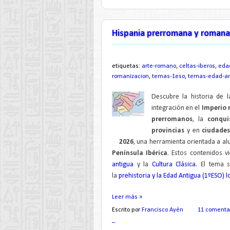
Hispania prerromana y romana
etiquetas:
arte-romano
,
celtas-iberos
,
eda
romanizacion
,
temas-1eso
,
temas-edad-an
Descubre la historia de 
integración en el
Imperio
prerromanos
, la
conqu
provincias
y en
ciudade
2026
, una herramienta orientada a a
Península Ibérica
. Estos contenidos v
antigua
y la
Cultura Clásica.
El tema s
la
prehistoria y la Edad Antigua (1ºESO) 
Leer más »
Escrito por
Francisco Ayén
11 comenta
_