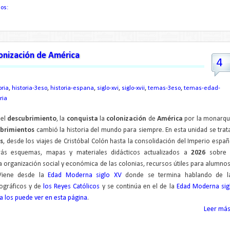
ios:
lonización de América
4
ria
,
historia-3eso
,
historia-espana
,
siglo-xvi
,
siglo-xvii
,
temas-3eso
,
temas-edad-
ria
 el
descubrimiento
, la
conquista
la
colonización
de
América
por la monarqu
ubrimientos
cambió la historia del mundo para siempre. En esta unidad se trat
s
, desde los viajes de Cristóbal Colón hasta la consolidación del Imperio españ
rás esquemas, mapas y materiales didácticos actualizados a
2026
sobre 
 la organización social y económica de las colonias, recursos útiles para alumnos
Viene desde la
Edad Moderna siglo XV
donde se termina hablando de l
ográficos y de
los Reyes Católicos
y se continúa en el de la
Edad Moderna sig
 los puede ver en esta página
.
Leer más.