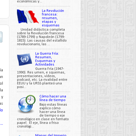
económicas y...
La Revolución
francesa:
resumen,
etapas y
esquemas
Unidad didáctica completa
sobre la Revolución francesa
(1789-1799) y Napoleón (1799-
1815). Las causas del estallido
revolucionario, las ...
La Guerra Fría:
Resumen,
Esquemas y
Actividades
Guerra Fría (1947-
ía
1990). Res umen, e squemas,
presentaciones, vídeos,
an
podcast, etc. La rivalidad entre
ol
EEUU y la URSS planteó una
posi...
la
Cómo hacer una
 y
línea de tiempo
as
Bajo estas líneas
explico cómo
lo
hacer una línea
de tiempo o eje
cronológico en clase en formato
papel. El eje, línea o friso
..
cronológi...
Mapas del Imperio