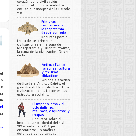
corazón de la civilización
occidental. En esta unidad se
explica el concepto de la Hélade
y el...
Primeras
civilizaciones.
Mesopotamia
desde sumeria
Recursos para el
tema de las primeras
civilizaciones en la zona de
Mesopotamia y Oriente Próximo,
la cuna de la civilización. Origen
de la...
Antiguo Egipto:
faraones, cultura
y recursos
el
didácticos
Unidad didáctica
o
dedicada al Antiguo Egipto, el
e
gran don del Nilo . Análisis de la
civilización de los faraones : su
ma
estructura social , ...
un
El imperialismo y el
del
colonialismo:
resumen, esquemas y
za
mapas
Recursos sobre el
imperialismo colonial del siglo
XIX y parte del XX. Aquí
..
encontrarás un análisis
detallado de las causas