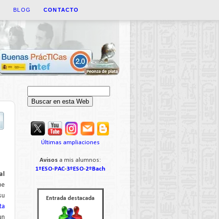
A
BLOG
CONTACTO
Últimas ampliaciones
Avisos
a mis alumnos:
1ºESO
-
PAC
-
3ºESO
-
2ºBach
al
ipe
su
Entrada destacada
ta
un