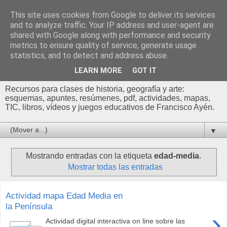
This site uses cookies from Google to deliver its services
Profesor Francisco |
and to analyze traffic. Your IP address and user-agent are
shared with Google along with performance and security
Recursos de Geografía,
metrics to ensure quality of service, generate usage
statistics, and to detect and address abuse.
Historia y Arte
LEARN MORE
GOT IT
Recursos para clases de historia, geografía y arte:
esquemas, apuntes, resúmenes, pdf, actividades, mapas,
TIC, libros, vídeos y juegos educativos de Francisco Ayén.
▼
Mostrando entradas con la etiqueta
edad-media
.
Mostrar todas las entradas
Actividad mapa Edad Media en
la Península
›
Actividad digital interactiva on line sobre las