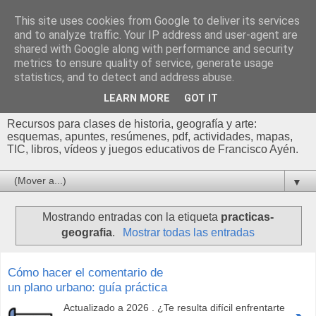
This site uses cookies from Google to deliver its services
Profesor Francisco |
and to analyze traffic. Your IP address and user-agent are
shared with Google along with performance and security
Recursos de Geografía,
metrics to ensure quality of service, generate usage
statistics, and to detect and address abuse.
Historia y Arte
LEARN MORE
GOT IT
Recursos para clases de historia, geografía y arte:
esquemas, apuntes, resúmenes, pdf, actividades, mapas,
TIC, libros, vídeos y juegos educativos de Francisco Ayén.
▼
Mostrando entradas con la etiqueta
practicas-
geografia
.
Mostrar todas las entradas
Cómo hacer el comentario de
un plano urbano: guía práctica
Actualizado a 2026 . ¿Te resulta difícil enfrentarte