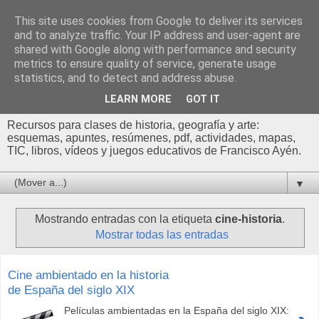
This site uses cookies from Google to deliver its services
Profesor Francisco |
and to analyze traffic. Your IP address and user-agent are
shared with Google along with performance and security
Recursos de Geografía,
metrics to ensure quality of service, generate usage
statistics, and to detect and address abuse.
Historia y Arte
LEARN MORE
GOT IT
Recursos para clases de historia, geografía y arte:
esquemas, apuntes, resúmenes, pdf, actividades, mapas,
TIC, libros, vídeos y juegos educativos de Francisco Ayén.
▼
Mostrando entradas con la etiqueta
cine-historia
.
Mostrar todas las entradas
Cine ambientado en la historia
de España del siglo XIX
Películas ambientadas en la España del siglo XIX: