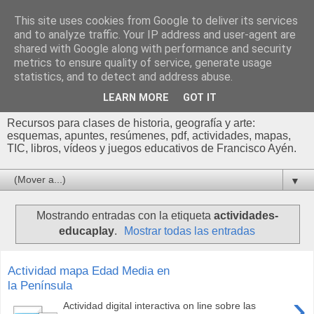
This site uses cookies from Google to deliver its services
Profesor Francisco |
and to analyze traffic. Your IP address and user-agent are
shared with Google along with performance and security
Recursos de Geografía,
metrics to ensure quality of service, generate usage
statistics, and to detect and address abuse.
Historia y Arte
LEARN MORE
GOT IT
Recursos para clases de historia, geografía y arte:
esquemas, apuntes, resúmenes, pdf, actividades, mapas,
TIC, libros, vídeos y juegos educativos de Francisco Ayén.
▼
Mostrando entradas con la etiqueta
actividades-
educaplay
.
Mostrar todas las entradas
Actividad mapa Edad Media en
la Península
›
Actividad digital interactiva on line sobre las