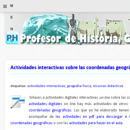
≡
M
E
N
U
Actividades interactivas sobre las coordenadas geogr
etiquetas:
actividades-interactivas
,
geografia-fisica
,
recursos-didacticos
Enlaces a actividades digitales interactivas
on line
sobre las c
actividades digitales
on line hay más actividades de otros
coordenadas geográficas
. L
as que yo he elaborado tienen 
acompañar de
las actividades en pdf para descargar e 
coordenadas geográficas
o con las
actividades para hacer en el aula
.