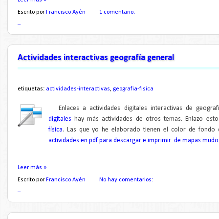
Escrito por
Francisco Ayén
1 comentario:
_
Actividades interactivas geografía general
etiquetas:
actividades-interactivas
,
geografia-fisica
Enlaces a actividades digitales interactivas de geografí
digitales
hay más actividades de otros tem
as.
Enlazo est
física
.
Las que yo he elaborado tienen el color de fondo 
actividades en pdf para descargar e imprimir de mapas mud
Leer más »
Escrito por
Francisco Ayén
No hay comentarios:
_