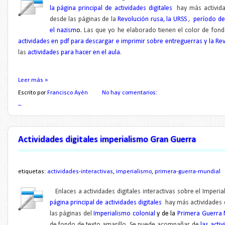
la página principal de actividades digitales
hay más activid
desde las páginas de la
Revolución rusa, la URSS
,
período de
el nazism
o.
Las que yo he elaborado tienen el color de fond
actividades en pdf para descargar e imprimir sobre entreguerras y la Re
las
actividades para hacer en el aula
.
Leer más »
Escrito por
Francisco Ayén
No hay comentarios:
_
Actividades digitales imperialismo Gran Guerra
etiquetas:
actividades-interactivas
,
imperialismo
,
primera-guerra-mundial
Enlaces a actividades digitales interactivas
sobre el Imperia
página principal de actividades digitales
hay más actividades 
las páginas del
Imperialismo colonial
y de la
Primera Guerra 
de fondo de texto amarillo.
Se puede acompañar de
las acti