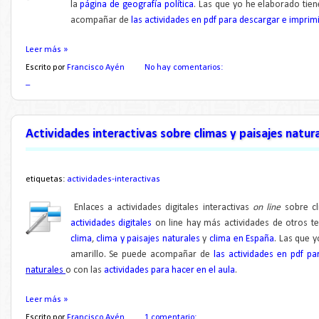
la
página de geografía política
. L
as que yo he elaborado tien
acompañar de
las actividades en pdf para descargar e imprimi
Leer más »
Escrito por
Francisco Ayén
No hay comentarios:
_
Actividades interactivas sobre climas y paisajes natur
etiquetas:
actividades-interactivas
Enlaces a actividades digitales interactivas
on line
sobre cl
actividades digitales
on line hay más actividades de otros t
clima
,
clima y paisajes naturales
y
clima en España
. L
as que y
amarillo. Se puede acompañar de
las actividades en pdf p
naturales
o con las
actividades para hacer en el aula
.
Leer más »
Escrito por
Francisco Ayén
1 comentario: