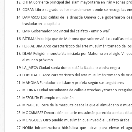
CHIITA Corriente principal del islam mayoritaria en Irán y zonas p
CORÁN Libro sagrado de los musulmanes donde se recoge las 
DAMASCO Los califas de la dinastía Omeya que gobernaron desde
trasladaron la capital a -
EMIR Gobernador provincial del califato - emir o walí
FÁTIMA Única hija que de Mahoma que sobrevivió. Los califas es
HERRADURA Arco característico del arte musulmán tomado de los
ISLAM Religión monoteísta iniciada por Mahoma en el siglo VII qu
el mundo próximo.
LA_MECA Ciudad santa donde está la Kaaba o piedra negra
LOBULADO Arco característico del arte musulmán tomado de orie
MAHOMA Fundador del Islam y profeta según sus seguidores
MEDINA Ciudad musulmana de calles estrechas y trazado irregula
MEZQUITA El templo musulmán
MINARETE Torre de la mezquita desde la que el almuédano o muecí
MOCÁRABES Decoración del arte musulmán parecida a estalactit
MONGOLES Otro pueblo musulmán que invadió el Califato árabe
NORIA Infraestructura hidráulica que sirve para elevar el a