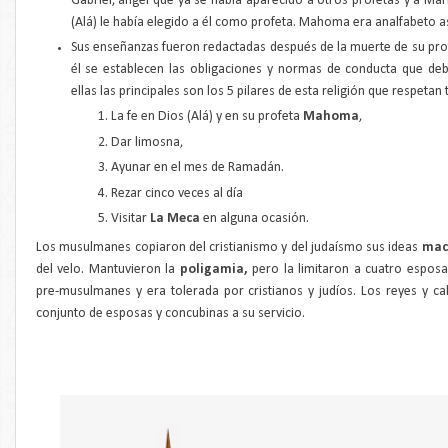
Gabriel, ángel que ya se había aparecido a otros profetas y a María
(Alá) le había elegido a él como profeta. Mahoma era analfabeto a
Sus enseñanzas fueron redactadas después de la muerte de su prof
él se establecen las obligaciones y normas de conducta que de
ellas las principales son los 5 pilares de esta religión que respeta
La fe en Dios (Alá) y en su profeta
Mahoma
,
Dar limosna,
Ayunar en el mes de Ramadán.
Rezar cinco veces al día
Visitar
La Meca
en alguna ocasión.
Los musulmanes copiaron del cristianismo y del judaísmo sus ideas
mac
del velo. Mantuvieron la
poligamia,
pero la limitaron a cuatro esposa
pre-musulmanes y era tolerada por cristianos y judíos. Los reyes y 
conjunto de esposas y concubinas a su servicio.