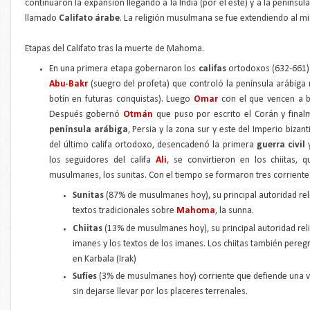
continuaron la expansión llegando a la India (por el este) y a la penínsu
llamado
Califato árabe
. La religión musulmana se fue extendiendo al mi
Etapas del Califato tras la muerte de Mahoma.
En una primera etapa gobernaron los
califas
ortodoxos (632-661)
Abu-Bakr
(suegro del profeta) que controló la península arábiga 
botín en futuras conquistas). Luego
Omar
con el que vencen a b
Después gobernó
Otmán
que puso por escrito el Corán y fina
península arábiga
, Persia y la zona sur y este del Imperio biz
del último califa ortodoxo, desencadenó la primera
guerra civil
los seguidores del califa
Ali
, se convirtieron en los chiitas, 
musulmanes, los sunitas. Con el tiempo se formaron tres corrientes
Sunitas
(87% de musulmanes hoy), su principal autoridad re
textos tradicionales sobre
Mahoma
, la sunna.
Chiitas
(13% de musulmanes hoy), su principal autoridad rel
imanes y los textos de los imanes. Los chiitas también pere
en Karbala (Irak)
Sufíes
(3% de musulmanes hoy) corriente que defiende una vid
sin dejarse llevar por los placeres terrenales.