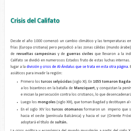
Crisis del Califato
Desde el año 1000 comenzó un cambio climático y las temperaturas emp
frías (Europa cristiana) pero perjudicó a las zonas cálidas (mundo árabe
de
revueltas campesinas
y de
guerras civiles
que llevaron a la inde
Califato se dividió en numerosos Estados fruto de estas luchas internas
lugar a la
división y crisis de Al-Ándalus que se trata en esta otra página
.
asiáticos para invadir la región:
Primero los
turcos selyúcidas
(siglo XI). En
1055 tomaron Bagda
a los bizantinos en la batalla de
Manziquert
, y conquistan la pen
e inician la persecución contra los cristianos, lo que desencadena
Luego los
mongoles
(siglo XIII), que toman Bagdad y destituyen al 
En el siglo XIV los
turcos otomanos
formaron un imperio que se
hacia el oeste (península Balcánica) y hacia el sur (Oriente Próx
adoptará el título de
sultán.
La crisis política y económica del mundo musulmán a partir del siglo X