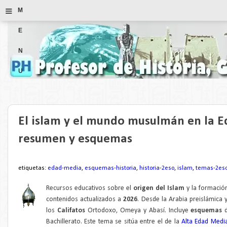
≡
M
E
N
U
El islam y el mundo musulmán en la 
resumen y esquemas
etiquetas:
edad-media
,
esquemas-historia
,
historia-2eso
,
islam
,
temas-2es
Recursos educativos sobre el
origen del Islam
y la formació
contenidos actualizados a
2026
. Desde la Arabia preislámica 
los
Califatos
Ortodoxo, Omeya y Abasí. Incluye
esquemas
Bachillerato. Este tema se sitúa entre el de la
Alta Edad Med