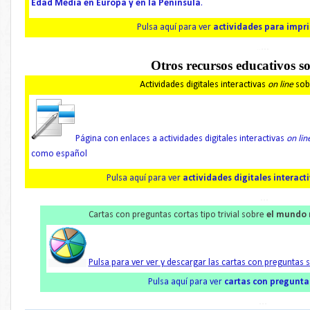
Edad Media en Europa y en la Península
.
Pulsa aquí para ver
actividades
para impr
...
..
Otros recursos educativos so
Actividades digitales interactivas
on line
sob
Página con enlaces a actividades digitales interactivas
on lin
como español
Pulsa aquí para ver
actividades digitales interact
...
Cartas con preguntas cortas tipo trivial sobre
el mundo 
Pulsa para ver ver y descargar las cartas con pregunta
Pulsa aquí para ver
cartas con pregunta
...