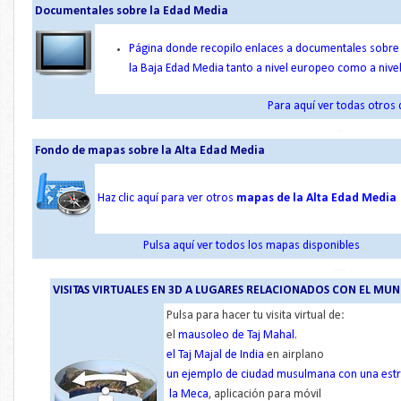
Documentales sobre la Edad Media
Página donde recopilo enlaces a documentales sobre l
la Baja Edad Media tanto a nivel europeo como a nive
Para aquí ver todas otros
..
Fondo de mapas sobre la Alta Edad Media
Haz clic aquí para ver otros
mapas de la Alta Edad Media
Pulsa aquí ver todos los mapas disponibles
..
..
VISITAS
VIRTUALES EN
3D A LUGARES RELACIONADOS CON
EL MUN
Pulsa para hacer tu visita virtual de:
el
mausoleo de Taj Mahal
.
el Taj Majal de India
en airplano
un ejemplo de ciudad musulmana con una estr
la Meca
, aplicación para móvil