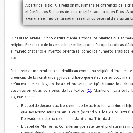
A partir del siglo IX la religión musulmana se diferenció de la cri
el Corán. Los 5 pilares de esta religión son: la fe en Dios (A
ayunar en el mes de Ramadán, rezar cinco veces al día y visitar
El
califato árabe
unificó culturalmente a todos los pueblos que somet
religión. Por medio de los musulmanes llegaron a Europa las obras clás
el mundo cristiano) e inventos orientales, como los números arábigos, el 
etc.
En un primer momento no se identifican como una religión diferente, l
creencias de los cristianos y judíos. El libro que establece su doctrina e
definitiva que ha llegado hasta el presente se fijó durante los abas
destruyeron otras versiones de los textos
(1)
. Mantienen casi toda l
algunas cosas:
El papel de
Jesucristo
. No creen que Jesucristo fuera divino ni hi
que Jesucristo muriera en la cruz (ascendió a los cielos antes)
Derivado de esto no creen en la
Santísima Trinidad
.
El papel de
Mahoma
. Consideran que este fue el profeta más imp