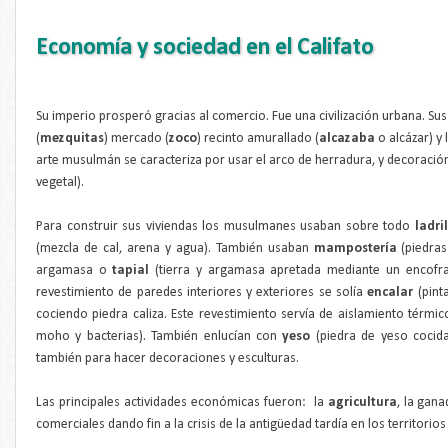
Economía y sociedad en el Califato
Su imperio prosperó gracias al comercio. Fue una civilización urbana. Su
(
mezquitas
) mercado (
zoco
) recinto amurallado (
alcazaba
o alcázar) y
arte musulmán se caracteriza por usar el arco de herradura, y decoraci
vegetal).
Para construir sus viviendas los musulmanes usaban sobre todo
ladri
(mezcla de cal, arena y agua). También usaban
mampostería
(piedras
argamasa o
tapial
(tierra y argamasa apretada mediante un encofr
revestimiento de paredes interiores y exteriores se solía
encalar
(pint
cociendo piedra caliza. Este revestimiento servía de aislamiento térmic
moho y bacterias). También enlucían con
yeso
(piedra de yeso cocida
también para hacer decoraciones y esculturas.
Las principales actividades económicas fueron: la
agricultura
, la gana
comerciales dando fin a la crisis de la antigüedad tardía en los territorio