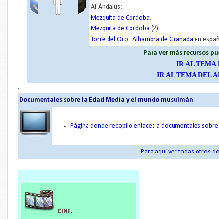
Al-Ándalus:
Mezquita de Córdoba
.
Mezquita de Cordoba
(2)
Torre del Oro
.
Alhambra de Granada
en españ
Para ver más recursos pu
IR AL TEMA
IR AL TEMA DEL
.
..
Documentales sobre la Edad Media y el mundo musulmán
Página donde recopilo enlaces a documentales sobr
Para aquí ver todas otros 
...
CINE.