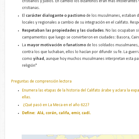
cristianos y judíos. En cambio los bizantinos eran más intolerantes
cristianas.
El
carácter dialogante o pactismo
de los musulmanes, estaban di
locales y regionales a cambio de su integración en el califato. Resp
Respetaban las propiedades y las ciudades
. No las ocupaban si
campamentos que luego se convirtieron en ciudades: Basora, Cairuá
La
mayor motivación o fanatismo
de los soldados musulmanes, 
contra los que luchaban, ellos lo hacían por difundir su fe. La guer
como
yihad
, aunque hoy muchos musulmanes interpretan esta pa
religión"
Preguntas de comprensión lectora
Enumera las etapas de la historia del Califato árabe y aclara la expa
ellas.
¿Qué pasó en La Meca en el año 622?
Define: Alá, corán, califa, emir, cadí.