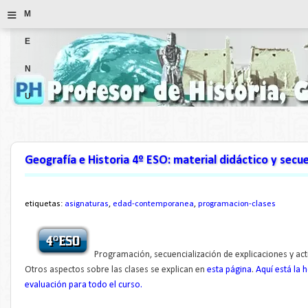
≡
M
E
N
U
Geografía e Historia 4º ESO: material didáctico y secu
etiquetas:
asignaturas
,
edad-contemporanea
,
programacion-clases
Programación, secuencialización de explicaciones y act
Otros aspectos sobre las clases se explican en
esta página
.
Aquí está la 
evaluación para todo el curso.