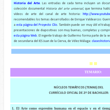
Historia del Arte
. Las entradas de cada tema incluyen un docum
colección documental
Historia del arte universal
, que termina habl
vídeos de arte del canal de arte historia:
http://www.youtub
recomendables los temas desarrollados de Enrique Valdearcos Guerre
a
esta página del Proyecto Clío
. También puede ser muy útil el trab
presentaciones de diapositivas son muy buenas, completas y compr
esta página Web
. El ingente trabajo de Guillermo forma parte de la
de secundaria del IES Juan de la Cierva, de Vélez Málaga:
claseshistor
TEMARIO:
NÚCLEOS TEMÁTICOS (TEMAS) DEL
CURRÍCULO OFICIAL DE 2º DE BACHILLER:
1. El Arte como expresión humana en el espacio y en el tiempo