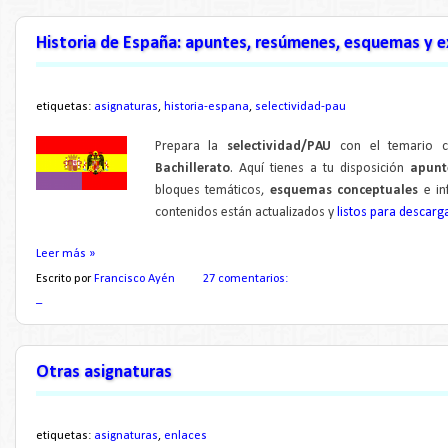
Historia de España: apuntes, resúmenes, esquemas y
etiquetas:
asignaturas
,
historia-espana
,
selectividad-pau
Prepara la
selectividad/PAU
con el temario c
Bachillerato
. Aquí tienes a tu disposición
apunte
bloques temáticos,
esquemas conceptuales
e in
contenidos están actualizados y
listos para descarg
Leer más »
Escrito por
Francisco Ayén
27 comentarios:
_
Otras asignaturas
etiquetas:
asignaturas
,
enlaces