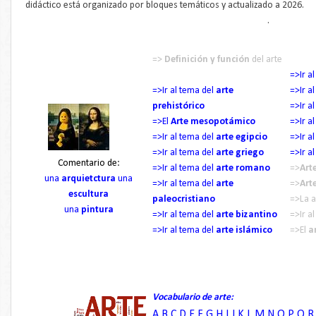
didáctico está organizado por bloques temáticos y actualizado a 2026.
.
=>
Definición y función
del arte
=>Ir a
=>Ir al tema del
arte
=>Ir a
prehistórico
=>Ir a
=>El
Arte mesopotámico
=>Ir a
=>Ir al tema del
arte egipcio
=>Ir a
=>Ir al tema del
arte griego
=>Ir a
Comentario de:
=>Ir al tema del
arte romano
=>
Art
una
arquietctura
una
=>Ir al tema del
arte
=>
Art
escultura
paleocristiano
=>La a
una
pintura
=>Ir al tema del
arte bizantino
=>Ir a
=>Ir al tema del
arte islámico
=>El
a
_____
-------------------------------------------
Vocabulario de arte:
A
B
C
D
E
F
G H
I
J K L
M
N O
P
Q R