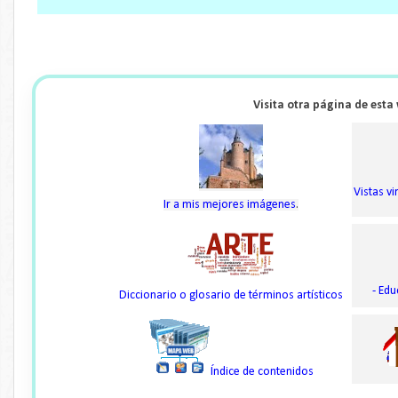
Visita otra página de esta
Vistas v
Ir a mis mejores imágenes
.
- Edu
Diccionario o glosario de términos artísticos
Índice de contenidos