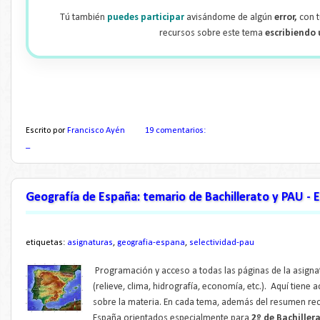
Tú también
puedes participar
avisándome de algún
error,
con 
recursos sobre este tema
escribiendo
Escrito por
Francisco Ayén
19 comentarios:
_
Geografía de España: temario de Bachillerato y PAU -
etiquetas:
asignaturas
,
geografia-espana
,
selectividad-pau
Programación y acceso a todas las páginas de la asignat
(relieve, clima, hidrografía, economía, etc.). Aquí tiene
sobre la materia. En cada tema, además del resumen re
España orientados especialmente para
2º de Bachiller