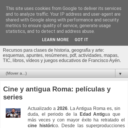
This site uses cookies from Google to deliver its services
Profesor Francisco |
and to analyze traffic. Your IP address and user-agent are
shared with Google along with performance and security
Recursos de Geografía,
metrics to ensure quality of service, generate usage
statistics, and to detect and address abuse.
Historia y Arte
LEARN MORE
GOT IT
Recursos para clases de historia, geografía y arte:
esquemas, apuntes, resúmenes, pdf, actividades, mapas,
TIC, libros, vídeos y juegos educativos de Francisco Ayén.
▼
Cine y antigua Roma: películas y
series
Actualizado a
2026
. La Antigua Roma es, sin
duda, el periodo de la
Edad Antig
ua que
más veces y con mayor éxito ha retratado el
cine históri
co. Desde las superproducciones