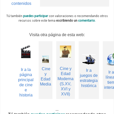
contenidos
Tú también
puedes participar
con valoraciones o recomendando otros
recursos sobre este tema
escribiendo un
comentario
.
Visita otra página de esta web:
Cine y
Cine
Ir a la
Ir a
Ir 
Edad
y
página
juegos de
líne
Moderna
Edad
principal
estrategia
tie
(S.XV,
Media
de cine
histórica
inter
XVI y
e
XVII)
historia
...