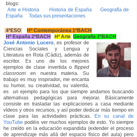
blogs:
Arte e Historia
Historia de España
Geografía de
España
Todas sus presentaciones
4ºESO
Hª Contemporánea 1ºBACH
Hª España 2ºBACH
Hª Arte
Geografía 2ºBACH
José Antonio Lucero
, es profesor de
Ciencias Sociales y Lengua y
Literatura en Rota (Cádiz), además de
escritor. Es uno de los mejores
ejemplos de clase invertida o
flipped
classroom
en nuestra materia. Su
trabajo es muy inspirador
,
me encanta
su humor, su creatividad, su valentía,
es un ejemplo para los que siempre andamos buscando
alternativas pedagógicas para mejorar. Básicamente
consiste en trasladar las explicaciones a casa mediante
vídeos y otros recursos, y así poder dedicar más tiempo en
clase para las actividades prácticas.
En su canal de
YouTube
podéis ver muchos ejemplos de esto. Yo siempre
he creído en la educación expandida (extender el proceso
de aprendizaje más allá del espacio físico del aula) pero