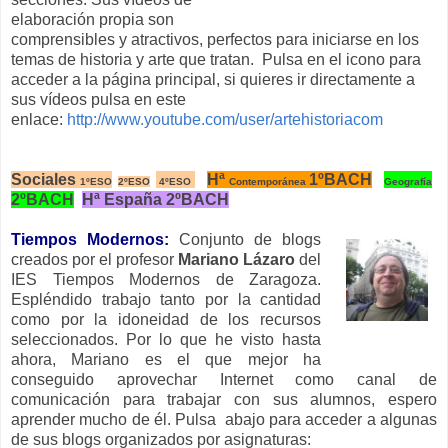
elaboración propia son
comprensibles y atractivos, perfectos para iniciarse en los
temas de historia y arte que tratan. Pulsa en el icono para
acceder a la página principal, si quieres ir directamente a
sus vídeos pulsa en este
enlace:
http://www.youtube.com/user/artehistoriacom
Sociales
Hª
1ºBACH
1ºESO
2ºESO
4ºESO
Contemporánea
Geografía
2ºBACH
Hª España 2ºBACH
Tiempos Modernos:
Conjunto de blogs
creados por el profesor
Mariano Lázaro
del
IES Tiempos Modernos de Zaragoza.
Espléndido trabajo tanto por la cantidad
como por la idoneidad de los recursos
seleccionados. Por lo que he visto hasta
ahora, Mariano es el que mejor ha
conseguido aprovechar Internet como canal de
comunicación para trabajar con sus alumnos, espero
aprender mucho de él. Pulsa abajo para acceder a algunas
de sus blogs organizados por asignaturas: