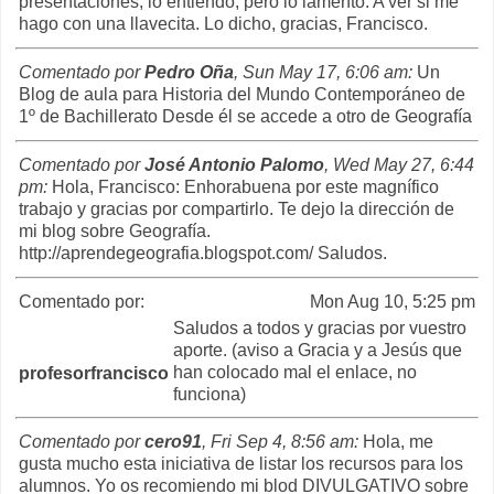
presentaciones, lo entiendo, pero lo lamento. A ver si me
hago con una llavecita. Lo dicho, gracias, Francisco.
Comentado por
Pedro Oña
, Sun May 17, 6:06 am:
Un
Blog de aula para Historia del Mundo Contemporáneo de
1º de Bachillerato Desde él se accede a otro de Geografía
Comentado por
José Antonio Palomo
, Wed May 27, 6:44
pm:
Hola, Francisco: Enhorabuena por este magnífico
trabajo y gracias por compartirlo. Te dejo la dirección de
mi blog sobre Geografía.
http://aprendegeografia.blogspot.com/ Saludos.
Comentado por:
Mon Aug 10, 5:25 pm
Saludos a todos y gracias por vuestro
aporte. (aviso a Gracia y a Jesús que
han colocado mal el enlace, no
profesorfrancisco
funciona)
Comentado por
cero91
, Fri Sep 4, 8:56 am:
Hola, me
gusta mucho esta iniciativa de listar los recursos para los
alumnos. Yo os recomiendo mi blod DIVULGATIVO sobre