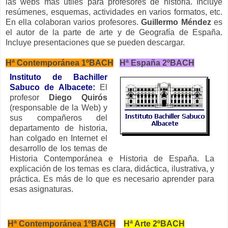
las webs más útiles para profesores de historia. Incluye
resúmenes, esquemas, actividades en varios formatos, etc.
En ella colaboran varios profesores.
Guillermo Méndez
es
el autor de la parte de arte y de Geografía de España.
Incluye presentaciones que se pueden descargar.
Hª Contemporánea 1ºBACH
Hª España 2ºBACH
Instituto de Bachiller
Sabuco de Albacete:
El
profesor
Diego
Q
u
irós
(responsable de la Web) y
sus compañeros del
departamento de historia,
han colgado en Internet el
desarrollo de los temas de
Historia Contemporánea e Historia de España. La
explicación de los temas es clara, didáctica, ilustrativa, y
práctica. Es más de lo que es necesario aprender para
esas asignaturas.
Hª Contemporánea 1ºBACH
Hª Arte 2ºBACH