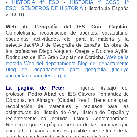
-
HISTORIA 4º ESO
-
HISTORIA Y CCSS 1º
ESO
-
SENDEROS DE HISTORIA
(Historia de España
2º BCH)
Web de Geografía del IES Gran Capitán:
Completísima recopilación de apuntes, vocabulario,
esquemas, actividades, etc. para la materia y la
selectividad/PAU de Geografía de España. Es obra de
los profesores Diego Vaquero Ortega y Dolores Ayllón
Rodriquez del IES Gran Capitán de Córdoba.
Web de la
materia Web del departamento Blog del departamento
Blog del departamento para geografía (incluye
vocabulario para descargar)
La página de Peter:
Ingente trabajo del
profesor
Pedro Abad
del IES Clavero Fernández de
Córdoba, en Almagro (Ciudad Real). Tiene una gran
recopilación de materiales y recursos para las
asignaturas de Historia de Arte, Historia de España y
recientemente ha incluido Historia Contemporánea.
Recuerdo que su página fue una de las primeras que
conocí hace varios años, es posible que se trate de la
web de un profesor de historia con más
historia
.