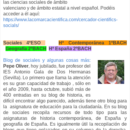
las ciencias sociales de ámbito
valenciano y de ámbito estatal a nivel español. Podéis
acceder a él aquí:
https://www.lacomarcacientifica.com/cercador-cientifics-
socials/
Sociales 4ºESO
Hª Contemporánea 1ºBACH
Geografía 2ºBACH
Hª España 2ºBACH
Blog de sociales y algunas cosas más:
Pepe Oliver
, hoy jubilado, fue profesor del
IES Antonio Gala de Dos Hermanas
(Sevilla). Lo primero que llama la atención
es su gran capacidad de trabajo , sólo en
el año 2009, hasta octubre, subió más de
400 entradas en su blog de historia, es
difícil encontrar algo parecido, además tiene otro blog para
la asignatura de educación para la ciudadanía. En su blog
de sociales recopila recursos de todo tipo para las
asignaturas de historia contemporánea, de España y
geografía de España. Es igualmente útil la recopilación de
blogs que tiene enlazados en su columna de la derecha,