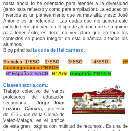
hasta ahora lo he orientado para atender a la diversidad
(tanto para refuerzo y como para ampliación). La educación
invertida es un planteamiento que va más allá, y esto José
Antonio es un referente. Las dudas que me genera este
método tiene que ver con el tipo de alumno que se requiere
para tener éxito, es decir, no veo claro que en todo los
contextos se pueda integrar en esta dinámica a todos los
alumnos.
Blog principal
la cuna de Halicarnaso
.
Sociales 1ºESO
2ºESO
3ºESO
4ºESO
Hª
Contemporánea 1ºBACH
Hª España 2ºBACH
Hª Arte
Geografía 2ºBACH
Claseshistoria.com.
:
Trabajo colectivo de varios
profesores de educación
secundaria.
Jorge Juan
Lozano Cámara
, profesor
del IES Juan de la Cierva de
Vélez-Málaga, es el artífice
de esta gran página con multitud de recursos . Es una de