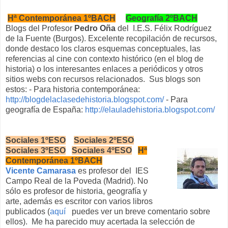
Hª Contemporánea 1ºBACH
Geografía 2ºBACH
Blogs del Profesor
Pedro Oña
del I.E.S. Félix Rodríguez
de la Fuente (Burgos). Excelente recopilación de recursos,
donde destaco los claros esquemas conceptuales, las
referencias al cine con contexto histórico (en el blog de
historia) o los interesantes enlaces a periódicos y otros
sitios webs con recursos relacionados. Sus blogs son
estos: - Para historia contemporánea:
http://blogdelaclasedehistoria.blogspot.com/
- Para
geografía de España:
http://elauladehistoria.blogspot.com/
Sociales 1ºESO
Sociales 2ºESO
Sociales 3ºESO
Sociales 4ºESO
Hª
Contemporánea 1ºBACH
Vicente Camarasa
es profesor del IES
Campo Real de la Poveda (Madrid). No
sólo es profesor de historia, geografía y
arte, además es escritor con varios libros
publicados (
aquí
puedes ver un breve comentario sobre
ellos). Me ha parecido muy acertada la selección de