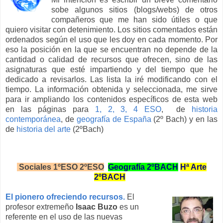
sobe algunos sitios (blogs/webs) de otros
compañeros que me han sido útiles o que
quiero visitar con detenimiento. Los sitios comentados están
ordenados según el uso que les doy en cada momento. Por
eso la posición en la que se encuentran no depende de la
cantidad o calidad de recursos que ofrecen, sino de las
asignaturas que esté impartiendo y del tiempo que he
dedicado a revisarlos. Las lista la iré modificando con el
tiempo. La información obtenida y seleccionada, me sirve
para ir ampliando los contenidos específicos de esta web
en las páginas para
1, 2, 3, 4 ESO
, de
historia
contemporánea
, de
geografía de España
(2º Bach) y en las
de
historia del arte
(2ºBach)
Sociales 1ºESO
2ºESO
Geografía 2ºBACH
Hª Arte
2ºBACH
El pionero ofreciendo recursos.
El
profesor extremeño
Isaac Buzo
es un
referente en el uso de las nuevas