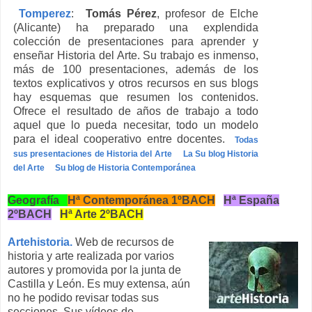
Tomperez
:
Tomás Pérez
, profesor de Elche
(Alicante) ha preparado una explendida
colección de presentaciones para aprender y
enseñar Historia del Arte. Su trabajo es inmenso,
más de 100 presentaciones, además de los
textos explicativos y otros recursos en sus blogs
hay esquemas que resumen los contenidos.
Ofrece el resultado de años de trabajo a todo
aquel que lo pueda necesitar, todo un modelo
para el ideal cooperativo entre docentes.
Todas
sus presentaciones de Historia del Arte
La Su blog Historia
del Arte
Su blog de Historia Contemporánea
Geografía
Hª Contemporánea 1ºBACH
Hª España
2ºBACH
Hª Arte 2ºBACH
Artehistoria.
Web de recursos de
historia y arte realizada por varios
autores y promovida por la junta de
Castilla y León. Es muy extensa, aún
no he podido revisar todas sus
secciones. Sus vídeos de