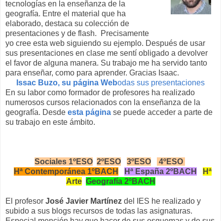
tecnologías en la enseñanza de la
geografía. Entre el material que ha
elaborado, destaca su colección de
presentaciones y de flash. Precisamente
yo cree esta web siguiendo su ejemplo. Después de usar
sus presentaciones en clase me sentí obligado a devolver
el favor de alguna manera. Su trabajo me ha servido tanto
para enseñar, como para aprender. Gracias Isaac.
Issac Buzo, su página Web
odas sus presentaciones
En su labor como formador de profesores ha realizado
numerosos cursos relacionados con la enseñanza de la
geografía. Desde
esta página
se puede acceder a parte de
su trabajo en este ámbito.
Sociales 1ºESO
2ºESO
3ºESO
4ºESO
Hª Contemporánea 1ºBACH
Hª España 2ºBACH
Hª
Arte
Geografía 2ºBACH
El profesor
José Javier Martínez
del IES he realizado y
subido a sus blogs recursos de todas las asignaturas.
Especial mención hay que hacer de sus esquemas y de sus