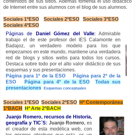
contenidos de sus sitios. Además fomenta el uso didáctico
de Internet entre sus alumnos con el blog de sus alumnos.
Sociales 1ºESO
Sociales 2ºESO
Sociales 3ºESO
Sociales 4ºESO
Páginas de
Daniel Gómez del Valle
:
Admirable
trabajo el de este profesor del IES Calamonte en
Badajoz, un verdadero modelo para los que
empezamos en este mundo, mantiene una verdadera
red de blogs y sitios webs para todos los cursos.
Destaca sobre todo por el alto valor didáctico de sus
esquemas y sus presentaciones.
Página para 1º de la ESO
Página para 2º de la
ESO
Página para 4º de la ESO
Todas sus
presentaciones
Esquemas conceptuales
Sociales 1ºESO
Sociales 2ºESO
Hª Contemporánea
1ºBACH
Hª Arte 2ºBACH
Juanjo Romero, recursos de Historia,
geografía y TIC´S:
Juanjo Romero,
es
el creador de esta modélica web, con
los mismos objetivos que esta, es un