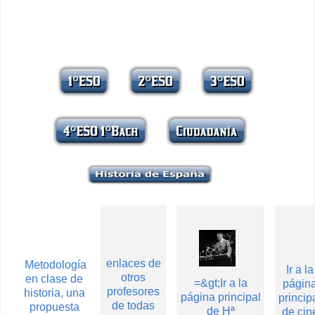
enlaces de
Metodología
Ir a la
otros
en clase de
=&gt;Ir a la
págin
profesores
historia, una
página principal
princip
de todas
propuesta
de Hª
de cin