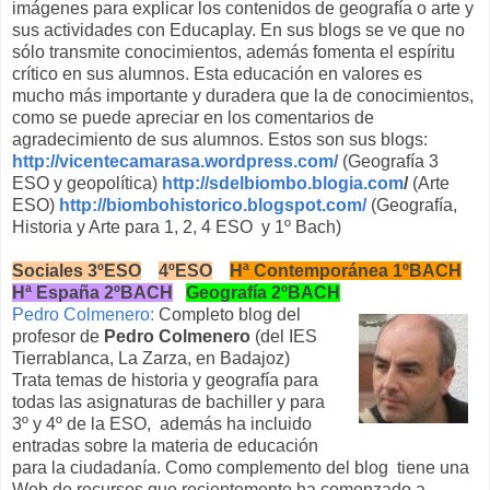
imágenes para explicar los contenidos de geografía o arte y
sus actividades con Educaplay. En sus blogs se ve que no
sólo transmite conocimientos, además fomenta el espíritu
crítico en sus alumnos. Esta educación en valores es
mucho más importante y duradera que la de conocimientos,
como se puede apreciar en los comentarios de
agradecimiento de sus alumnos. Estos son sus blogs:
http://vicentecamarasa.wordpress.com/
(Geografía 3
ESO y geopolítica)
http://sdelbiombo.blogia.com
/
(Arte
ESO)
http://biombohistorico.blogspot.com/
(Geografía,
Historia y Arte para 1, 2, 4 ESO y 1º Bach)
Sociales 3ºESO
4ºESO
Hª Contemporánea 1ºBACH
Hª España 2ºBACH
Geografía 2ºBACH
Pedro Colmenero:
Completo blog del
profesor de
Pedro Colmenero
(del IES
Tierrablanca, La Zarza, en Badajoz)
Trata temas de historia y geografía para
todas las asignaturas de bachiller y para
3º y 4º de la ESO, además ha incluido
entradas sobre la materia de educación
para la ciudadanía. Como complemento del blog tiene una
Web de recursos que recientemente ha comenzado a