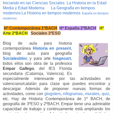
Iniciando en las Ciencias Sociales
La Historia en la Edad
Media y Edad Moderna
La Geografía en tiempos
modernos
La Historia en tiempos modernos
España en tiempos
modernos
Hª Contemporánea 1ºBACH
Hª España 2ºBACH
Hª
Arte 2ºBACH
Sociales 3ºESO
Blog de aula para historia
contemporánea
Historia en present
,
blog de aula para geografía
Socialesbloc
y para arte
hisgeoart
,
todos ellos son obra de la profesora
Empar Gallego
, del IES Florida
secundaria (Catarroja, Valencia). Es
especialmente interesante por las actividades en
valenciano/catalán para clase que puedes encontrar y
descargar. Además de proponer nuevas formas de
actividades, como con
glogsters
,
infogramas
,
murales
,
quiz
,
etc. Hay de Historia Contemporánea de 1º BACH, de
geografía de 3ºESO y 2ºBACH. Empar tiene una admirable
capacidad de trabajo y continuamente está ampliando los