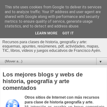
This site uses cookies from Google to deliver its services
Profesor Francisco |
and to analyze traffic. Your IP address and user-agent are
shared with Google along with performance and security
Recursos de Geografía,
metrics to ensure quality of service, generate usage
statistics, and to detect and address abuse.
Historia y Arte
LEARN MORE
GOT IT
Recursos para clases de historia, geografía y arte:
esquemas, apuntes, resúmenes, pdf, actividades, mapas,
TIC, libros, vídeos y juegos educativos de Francisco Ayén.
▼
Los mejores blogs y webs de
historia, geografía y arte
comentados
Otros sitios de Internet con más recursos
para clase de historia geografía y arte.
Mi intención es escribir un breve comentario