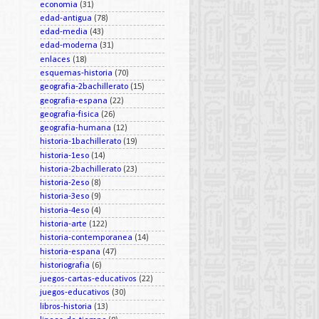
economia
(31)
edad-antigua
(78)
edad-media
(43)
edad-moderna
(31)
enlaces
(18)
esquemas-historia
(70)
geografia-2bachillerato
(15)
geografia-espana
(22)
geografia-fisica
(26)
geografia-humana
(12)
historia-1bachillerato
(19)
historia-1eso
(14)
historia-2bachillerato
(23)
historia-2eso
(8)
historia-3eso
(9)
historia-4eso
(4)
historia-arte
(122)
historia-contemporanea
(14)
historia-espana
(47)
historiografia
(6)
juegos-cartas-educativos
(22)
juegos-educativos
(30)
libros-historia
(13)