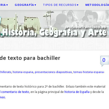
ORIA
GEOGRAFÍA
TIPOS DE RECURSOS
METODOLOGÍ
▼
▼
▼
e texto para bachiller
0
hillerato
,
historia-espana
,
presentaciones-diapositivas
,
temas-historia-espana-
ntario de texto histórico para 2º de bachiller. Enlazo también este material
el comentario de texto
, en la página principal de
historia de España
y desde la
ivas.