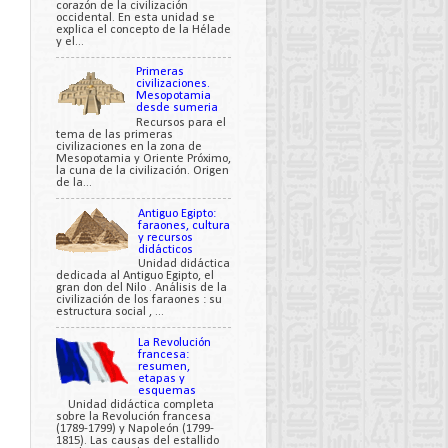
corazón de la civilización
occidental. En esta unidad se
explica el concepto de la Hélade
y el...
Primeras
civilizaciones.
Mesopotamia
desde sumeria
Recursos para el
tema de las primeras
civilizaciones en la zona de
Mesopotamia y Oriente Próximo,
la cuna de la civilización. Origen
de la...
Antiguo Egipto:
faraones, cultura
y recursos
didácticos
Unidad didáctica
dedicada al Antiguo Egipto, el
gran don del Nilo . Análisis de la
civilización de los faraones : su
estructura social , ...
La Revolución
francesa:
resumen,
etapas y
esquemas
Unidad didáctica completa
sobre la Revolución francesa
(1789-1799) y Napoleón (1799-
1815). Las causas del estallido