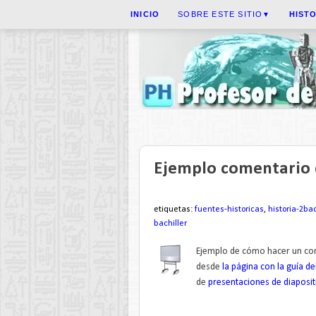
INICIO
SOBRE ESTE SITIO
HIST
▼
Ejemplo comentario d
etiquetas:
fuentes-historicas
,
historia-2bac
bachiller
Ejemplo de cómo hacer un come
desde
la página con la guía d
de
presentaciones de diaposit