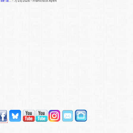
e la...
- 7/15/2026
- Francisco Ayén