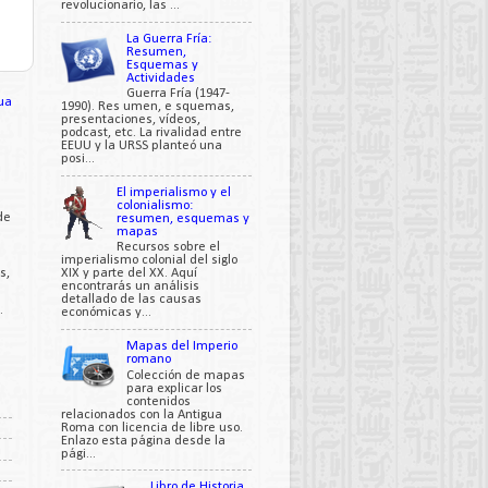
revolucionario, las ...
La Guerra Fría:
Resumen,
Esquemas y
Actividades
Guerra Fría (1947-
ua
1990). Res umen, e squemas,
presentaciones, vídeos,
podcast, etc. La rivalidad entre
EEUU y la URSS planteó una
posi...
El imperialismo y el
colonialismo:
de
resumen, esquemas y
mapas
Recursos sobre el
imperialismo colonial del siglo
s,
XIX y parte del XX. Aquí
encontrarás un análisis
detallado de las causas
.
económicas y...
Mapas del Imperio
romano
Colección de mapas
para explicar los
contenidos
relacionados con la Antigua
Roma con licencia de libre uso.
Enlazo esta página desde la
pági...
Libro de Historia