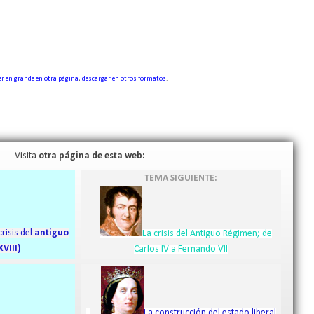
er en grande en otra página
,
descargar en otros formatos
.
Visita
otra página de esta web:
TEMA SIGUIENTE:
risis del
antiguo
La crisis del Antiguo Régimen; de
VIII)
Carlos IV a Fernando VII
La construcción del estado liberal