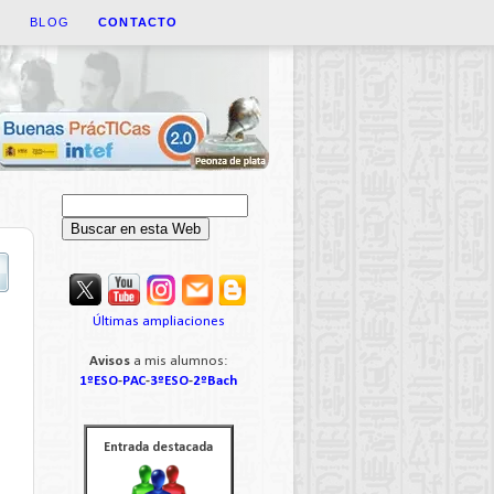
A
BLOG
CONTACTO
Últimas ampliaciones
Avisos
a mis alumnos:
1ºESO
-
PAC
-
3ºESO
-
2ºBach
Entrada destacada