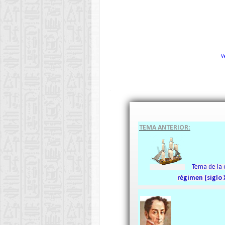
V
.
TEMA ANTERIOR:
Tema de la c
régimen (siglo X