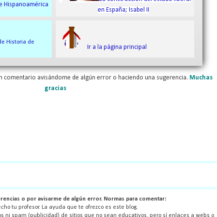
e Hispanoamérica
en España; Isabel II
de Historia de
Ir a la página principal
n comentario avisándome de algún error o haciendo una sugerencia.
Muchas
gracias
rencias o por avisarme de algún error. Normas para comentar:
ho tu profesor. La ayuda que te ofrezco es este blog.
s ni spam (publicidad) de sitios que no sean educativos, pero sí enlaces a webs o