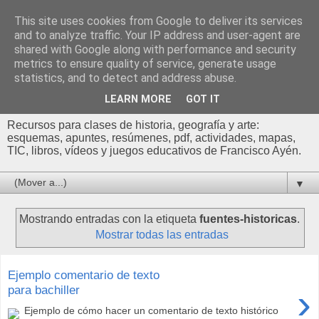
This site uses cookies from Google to deliver its services
Profesor Francisco |
and to analyze traffic. Your IP address and user-agent are
shared with Google along with performance and security
Recursos de Geografía,
metrics to ensure quality of service, generate usage
statistics, and to detect and address abuse.
Historia y Arte
LEARN MORE
GOT IT
Recursos para clases de historia, geografía y arte:
esquemas, apuntes, resúmenes, pdf, actividades, mapas,
TIC, libros, vídeos y juegos educativos de Francisco Ayén.
▼
Mostrando entradas con la etiqueta
fuentes-historicas
.
Mostrar todas las entradas
Ejemplo comentario de texto
›
para bachiller
Ejemplo de cómo hacer un comentario de texto histórico