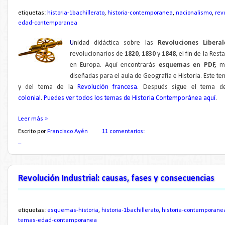
etiquetas:
historia-1bachillerato
,
historia-contemporanea
,
nacionalismo
,
rev
edad-contemporanea
U
nidad didáctica sobre las
Revoluciones Liberal
revolucionarios de
1820
,
1830
y
1848
, el fin de la Res
en Europa. Aquí encontrarás
esquemas en PDF,
ma
diseñadas para el aula de Geografía e Historia. Este t
y del tema de la
Revolución francesa
. Después sigue el tema 
colonial
.
Puedes ver todos los temas de Historia Contemporánea aquí
.
Leer más »
Escrito por
Francisco Ayén
11 comentarios:
_
Revolución Industrial: causas, fases y consecuencias
etiquetas:
esquemas-historia
,
historia-1bachillerato
,
historia-contemporane
temas-edad-contemporanea