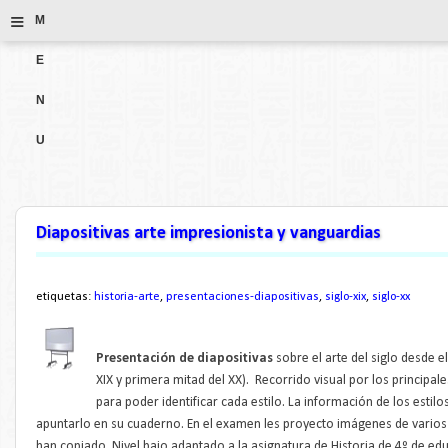
≡
M
E
N
U
Diapositivas arte impresionista y vanguardias
etiquetas:
historia-arte
,
presentaciones-diapositivas
,
siglo-xix
,
siglo-xx
Presentación de diapositivas
sobre el arte del siglo desde e
XIX y primera mitad del XX). Recorrido visual por los principale
para poder identificar cada estilo. La información de los estil
apuntarlo en su cuaderno. En el examen les proyecto imágenes de varios es
han copiado. Nivel bajo adaptado a la asignatura de Historia de 4º de edu