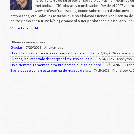
libros de texto de su especializadad. Además ha impartido c
metodología, TIC, blogger y gamificación. Desde el 2007 va a
www.profesorfrancisco.es, donde sube material educativo q
actividades, etc. Todos los recursos que ha elaborado tienen una licencia d
editar y colocar en tu web/blog citando al autor y enlazando a esta Web. Inc
Ver todo mi perfil
Últimos comentarios
Gracias
- 7/29/2026
- Anonymous
Hola. Efectivamente ya no es compatible, cuando te...
- 7/25/2026
- Francisc
Buenas, he intentado descargar el recurso de las p...
- 7/24/2026
- Anonymou
Hola Nemrac. Lamentablemente parece que se ha perd...
- 7/15/2026
- Fran
Eso lo puede ver en esta página de mapas de la...
- 7/15/2026
- Francisco Ay