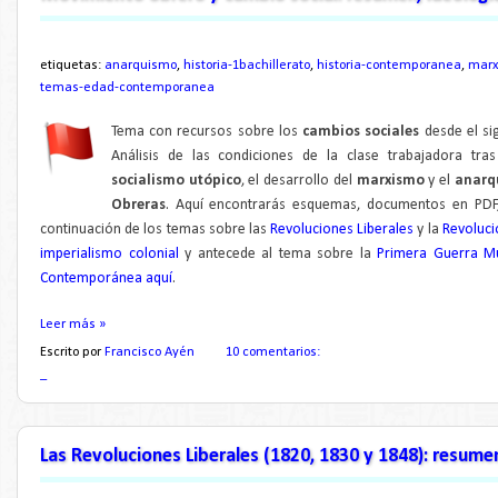
etiquetas:
anarquismo
,
historia-1bachillerato
,
historia-contemporanea
,
marx
temas-edad-contemporanea
Tema con recursos sobre los
cambios sociales
desde el si
Análisis de las condiciones de la clase trabajadora tra
socialismo utópico
, el desarrollo del
marxismo
y el
anarq
Obreras
. Aquí encontrarás esquemas, documentos en PDF, 
continuación de los temas sobre las
Revoluciones Liberales
y la
Revoluci
imperialismo colonial
y antecede al tema sobre la
Primera Guerra M
Contemporánea aquí
.
Leer más »
Escrito por
Francisco Ayén
10 comentarios:
_
Las Revoluciones Liberales (1820, 1830 y 1848): resu