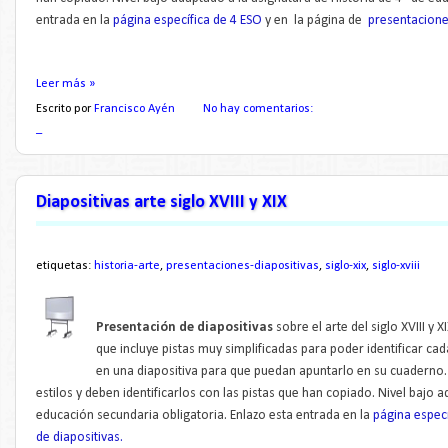
entrada en la
página específica de 4 ESO
y en la página de
presentaciones
Leer más »
Escrito por
Francisco Ayén
No hay comentarios:
_
Diapositivas arte siglo XVIII y XIX
etiquetas:
historia-arte
,
presentaciones-diapositivas
,
siglo-xix
,
siglo-xviii
Presentación de diapositivas
sobre el arte del siglo XVIII y X
que incluye pistas muy simplificadas para poder identificar cada
en una diapositiva para que puedan apuntarlo en su cuaderno.
estilos y deben identificarlos con las pistas que han copiado. Nivel bajo 
educación secundaria obligatoria. Enlazo esta entrada en la
página especí
de diapositivas.