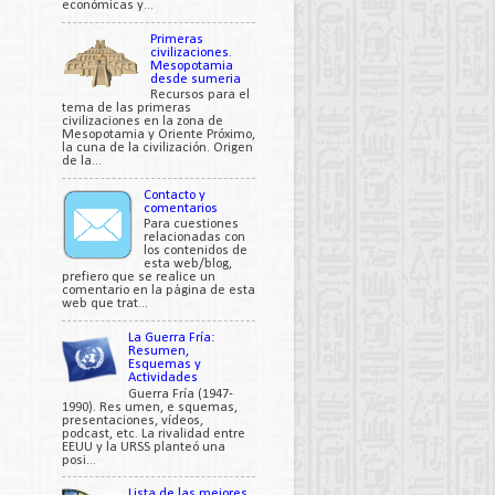
económicas y...
Primeras
civilizaciones.
Mesopotamia
desde sumeria
Recursos para el
tema de las primeras
civilizaciones en la zona de
Mesopotamia y Oriente Próximo,
la cuna de la civilización. Origen
de la...
Contacto y
comentarios
Para cuestiones
relacionadas con
los contenidos de
esta web/blog,
prefiero que se realice un
comentario en la página de esta
web que trat...
La Guerra Fría:
Resumen,
Esquemas y
Actividades
Guerra Fría (1947-
1990). Res umen, e squemas,
presentaciones, vídeos,
podcast, etc. La rivalidad entre
EEUU y la URSS planteó una
posi...
Lista de las mejores