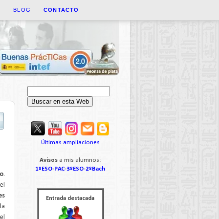
A
BLOG
CONTACTO
Últimas ampliaciones
Avisos
a mis alumnos:
1ºESO
-
PAC
-
3ºESO
-
2ºBach
o
.
el
es
Entrada destacada
la
el