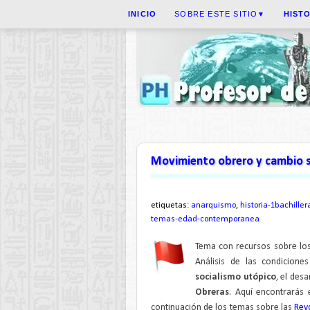
INICIO
SOBRE ESTE SITIO
HIST
▼
Movimiento obrero y cambio so
etiquetas:
anarquismo
,
historia-1bachiller
temas-edad-contemporanea
Tema con recursos sobre lo
Análisis de las condicione
socialismo utópico
, el desa
Obreras
. Aquí encontrarás
continuación de los temas sobre las
Rev