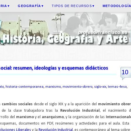
ORIA
GEOGRAFÍA
TIPOS DE RECURSOS
METODOLOGÍ
▼
▼
▼
cial: resumen, ideologías y esquemas didácticos
10
ato
,
historia-contemporanea
,
marxismo
,
movimiento-obrero
,
siglo-xix
,
temas-4eso
,
s
cambios sociales
desde el siglo XIX y a la aparición del
movimiento obrer
s de la clase trabajadora tras la
Revolución Industrial
, el nacimiento d
rrollo del
marxismo
y el
anarquismo
, y la organización de las
Internacional
 esquemas, documentos en PDF, resúmenes y actividades para el aula. Esta 
oluciones Liberales
y la
Revolución Industrial
, es contemporáneo al tema sobre 