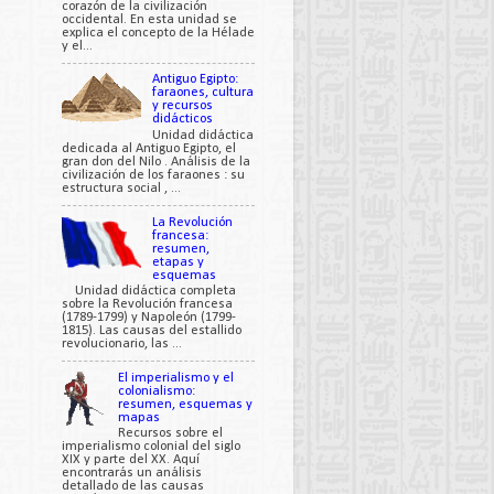
corazón de la civilización
occidental. En esta unidad se
explica el concepto de la Hélade
y el...
Antiguo Egipto:
faraones, cultura
y recursos
didácticos
Unidad didáctica
dedicada al Antiguo Egipto, el
gran don del Nilo . Análisis de la
civilización de los faraones : su
estructura social , ...
La Revolución
francesa:
resumen,
etapas y
esquemas
Unidad didáctica completa
sobre la Revolución francesa
(1789-1799) y Napoleón (1799-
1815). Las causas del estallido
revolucionario, las ...
El imperialismo y el
colonialismo:
resumen, esquemas y
mapas
Recursos sobre el
imperialismo colonial del siglo
XIX y parte del XX. Aquí
encontrarás un análisis
detallado de las causas