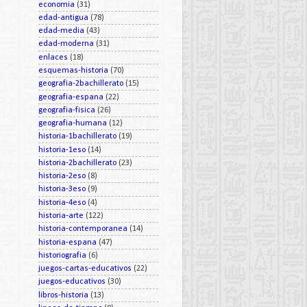
economia
(31)
edad-antigua
(78)
edad-media
(43)
edad-moderna
(31)
enlaces
(18)
esquemas-historia
(70)
geografia-2bachillerato
(15)
geografia-espana
(22)
geografia-fisica
(26)
geografia-humana
(12)
historia-1bachillerato
(19)
historia-1eso
(14)
historia-2bachillerato
(23)
historia-2eso
(8)
historia-3eso
(9)
historia-4eso
(4)
historia-arte
(122)
historia-contemporanea
(14)
historia-espana
(47)
historiografia
(6)
juegos-cartas-educativos
(22)
juegos-educativos
(30)
libros-historia
(13)