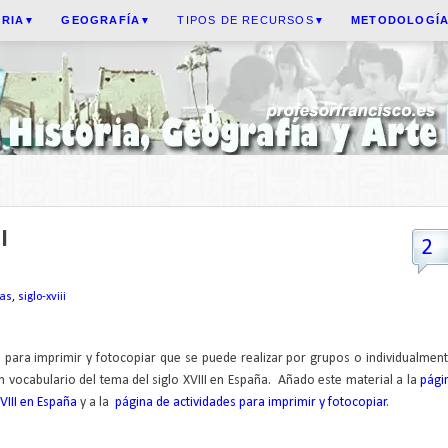
ORIA
GEOGRAFÍA
TIPOS DE RECURSOS
METODOLOGÍ
▼
▼
▼
I
2
as
,
siglo-xviii
 para imprimir y fotocopiar que se puede realizar por grupos o individualment
 vocabulario del tema del siglo XVIII en España. Añado este material a la
pági
XVIII en España
y a la
página de actividades para imprimir y fotocopiar
.