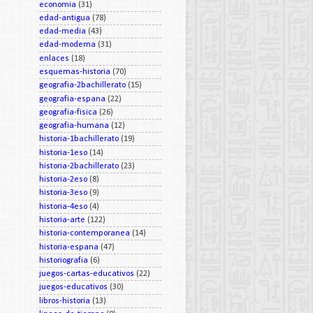
economia
(31)
edad-antigua
(78)
edad-media
(43)
edad-moderna
(31)
enlaces
(18)
esquemas-historia
(70)
geografia-2bachillerato
(15)
geografia-espana
(22)
geografia-fisica
(26)
geografia-humana
(12)
historia-1bachillerato
(19)
historia-1eso
(14)
historia-2bachillerato
(23)
historia-2eso
(8)
historia-3eso
(9)
historia-4eso
(4)
historia-arte
(122)
historia-contemporanea
(14)
historia-espana
(47)
historiografia
(6)
juegos-cartas-educativos
(22)
juegos-educativos
(30)
libros-historia
(13)