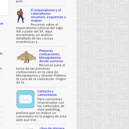
posi...
El imperialismo y el
colonialismo:
resumen, esquemas y
mapas
ua
Recursos sobre el
imperialismo colonial del siglo
XIX y parte del XX. Aquí
encontrarás un análisis
detallado de las causas
económicas y...
Primeras
de
civilizaciones.
Mesopotamia
desde sumeria
Recursos para el
s,
tema de las primeras
civilizaciones en la zona de
Mesopotamia y Oriente Próximo,
.
la cuna de la civilización. Origen
de la...
Contacto y
comentarios
Para cuestiones
relacionadas con
los contenidos de
esta web/blog,
prefiero que se realice un
comentario en la página de esta
web que trat...
Libro de Historia