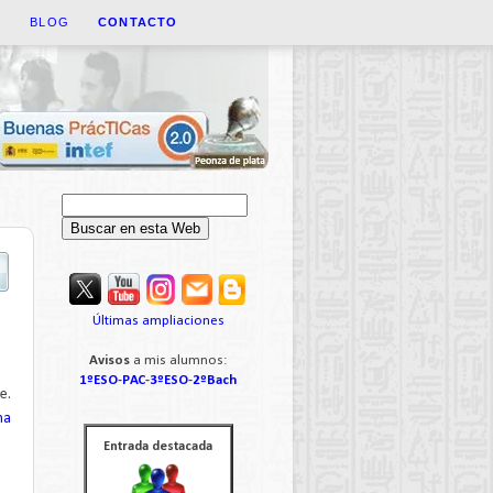
A
BLOG
CONTACTO
Últimas ampliaciones
Avisos
a mis alumnos:
1ºESO
-
PAC
-
3ºESO
-
2ºBach
e.
na
Entrada destacada