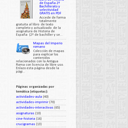
de España 2º
Bachillerato y
selectividad
GRATIS en PDF
Accede de forma
totalmente
gratuita al libro de texto
completo y actualizado de la
asignatura de Historia de
España (2º de bachiller y se...
Mapas del Imperio
romano
Colección de mapas
para explicar los
contenidos
relacionados con la Antigua
Roma con licencia de libre uso.
Enlazo esta página desde la
pági...
Páginas organizadas por
temática (etiquetas):
actividades-aula
(40)
actividades-imprimir
(70)
actividades-interactivas
(65)
asignaturas
(10)
cine-historia
(16)
crucigramas
(13)