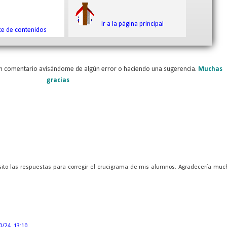
Ir a la página principal
ce de contenidos
n comentario avisándome de algún error o haciendo una sugerencia.
Muchas
gracias
sito las respuestas para corregir el crucigrama de mis alumnos. Agradecería muc
0/24, 13:10