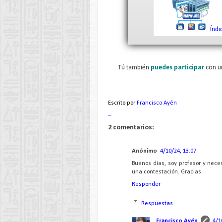
Índi
Tú también
puedes participar
con u
Escrito por
Francisco Ayén
_
2 comentarios:
Anónimo
4/10/24, 13:07
Buenos dias, soy profesor y nece
una contestación. Gracias
Responder
Respuestas
Francisco Ayén
4/1