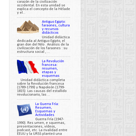
corazón de la civilización
occidental. En esta unidad se
explica el concepto de la Hélade
y el...
Antiguo Egipto:
faraones, cultura
y recursos
didácticos
Unidad didáctica
dedicada al Antiguo Egipto, el
gran don del Nilo . Análisis de la
civilización de los faraones : su
estructura social , ...
La Revolución
francesa:
resumen,
etapas y
esquemas
Unidad didáctica completa
sobre la Revolución francesa
(1789-1799) y Napoleón (1799-
1815). Las causas del estallido
revolucionario, las ...
La Guerra Fría:
Resumen,
Esquemas y
Actividades
Guerra Fría (1947-
1990). Res umen, e squemas,
presentaciones, vídeos,
podcast, etc. La rivalidad entre
EEUU y la URSS planteó una