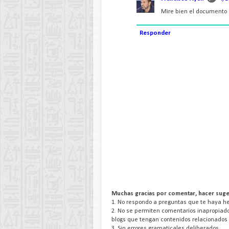
Mire bien el documento e
Responder
Muchas gracias por comentar, hacer suge
1. No respondo a preguntas que te haya hec
2. No se permiten comentarios inapropiado
blogs que tengan contenidos relacionados 
3. Sin errores gramaticales deliberados.