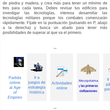
de piedra y madera, y crea más para tener un mínimo de
tres para cada tarea. Debes revisar tus edificios para
investigar las tecnologías, interesa desarrollar las
tecnologías militares porque los combates comenzarán
rápidamente. Fíjate en la puntuación (pulsando en P, abajo
a la derecha) y busca un aliado para tener más
posibilidades de superar al que va el primero.
...
Ir a
Partida
Ir
Mesopotamia
juegos de
online
Actividades
pá
y
las primeras
estrategia
al
Age
online
pri
civilizaciones
histórica
of
Empires
...