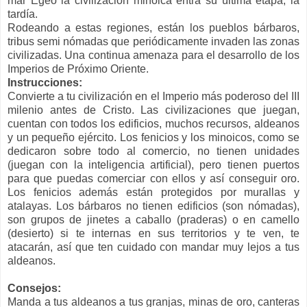
mar Egeo la civilización minoica entra su última etapa, la
tardía.
Rodeando a estas regiones, están los pueblos bárbaros,
tribus semi nómadas que periódicamente invaden las zonas
civilizadas. Una continua amenaza para el desarrollo de los
Imperios de Próximo Oriente.
Instrucciones:
Convierte a tu civilización en el Imperio más poderoso del III
milenio antes de Cristo. Las civilizaciones que juegan,
cuentan con todos los edificios, muchos recursos, aldeanos
y un pequeño ejército. Los fenicios y los minoicos, como se
dedicaron sobre todo al comercio, no tienen unidades
(juegan con la inteligencia artificial), pero tienen puertos
para que puedas comerciar con ellos y así conseguir oro.
Los fenicios además están protegidos por murallas y
atalayas. Los bárbaros no tienen edificios (son nómadas),
son grupos de jinetes a caballo (praderas) o en camello
(desierto) si te internas en sus territorios y te ven, te
atacarán, así que ten cuidado con mandar muy lejos a tus
aldeanos.
Consejos:
Manda a tus aldeanos a tus granjas, minas de oro, canteras