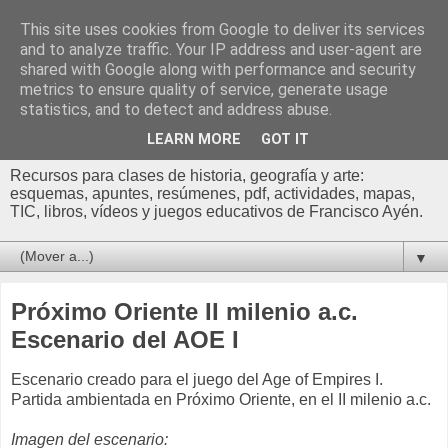
This site uses cookies from Google to deliver its services
Profesor Francisco |
and to analyze traffic. Your IP address and user-agent are
shared with Google along with performance and security
Recursos de Geografía,
metrics to ensure quality of service, generate usage
statistics, and to detect and address abuse.
Historia y Arte
LEARN MORE
GOT IT
Recursos para clases de historia, geografía y arte:
esquemas, apuntes, resúmenes, pdf, actividades, mapas,
TIC, libros, vídeos y juegos educativos de Francisco Ayén.
▼
Próximo Oriente II milenio a.c.
Escenario del AOE I
Escenario creado para el juego del Age of Empires I.
Partida ambientada en Próximo Oriente, en el II milenio a.c.
Imagen del escenario: