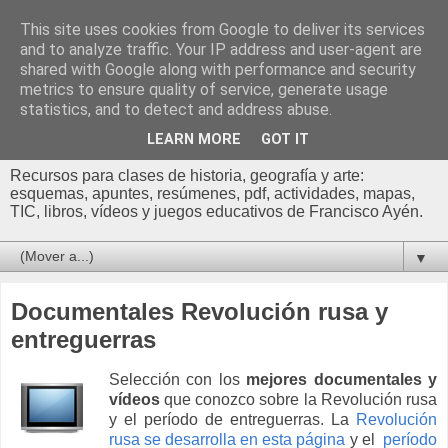
This site uses cookies from Google to deliver its services
Profesor Francisco |
and to analyze traffic. Your IP address and user-agent are
shared with Google along with performance and security
Recursos de Geografía,
metrics to ensure quality of service, generate usage
statistics, and to detect and address abuse.
Historia y Arte
LEARN MORE
GOT IT
Recursos para clases de historia, geografía y arte:
esquemas, apuntes, resúmenes, pdf, actividades, mapas,
TIC, libros, vídeos y juegos educativos de Francisco Ayén.
▼
Documentales Revolución rusa y
entreguerras
Selección con los
mejores documentales y
vídeos
que conozco
sobre la Revolución rusa
y el período de entreguerras.
La
Revolución
rusa se desarrolla en esta página
y el
período