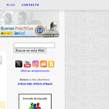
A
BLOG
CONTACTO
Últimas ampliaciones
Avisos
a mis alumnos:
1ºESO
-
PAC
-
3ºESO
-
2ºBach
Entrada destacada