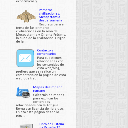
económicas y...
Primeras
civilizaciones.
Mesopotamia
desde sumeria
Recursos para el
tema de las primeras
civilizaciones en la zona de
Mesopotamia y Oriente Próximo,
la cuna de la civilización. Origen
de la...
Contacto y
comentarios
Para cuestiones
relacionadas con
los contenidos de
esta web/blog,
prefiero que se realice un
comentario en la página de esta
web que trat...
Mapas del Imperio
romano
Colección de mapas
para explicar los
contenidos
relacionados con la Antigua
Roma con licencia de libre uso.
Enlazo esta página desde la
pági...
Libro de Historia
de España 2º