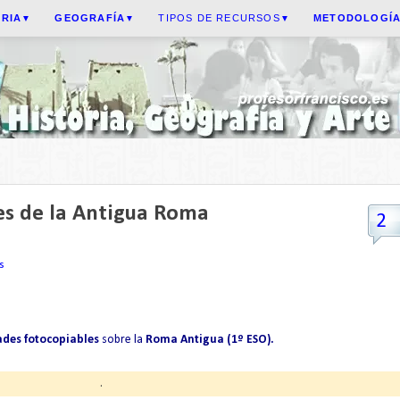
ORIA
GEOGRAFÍA
TIPOS DE RECURSOS
METODOLOGÍ
▼
▼
▼
es de la Antigua Roma
2
s
ades fotocopiables
sobre la
Roma Antigua (1º ESO).
.