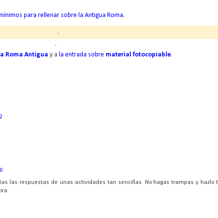
ínimos para rellenar sobre la Antigua Roma.
.
.
la Roma Antigua
y a
la entrada sobre
material fotocopiable
.
2
0
irías las respuestas de unas actividades tan sencillas. No hagas trampas y hazlo t
ora.