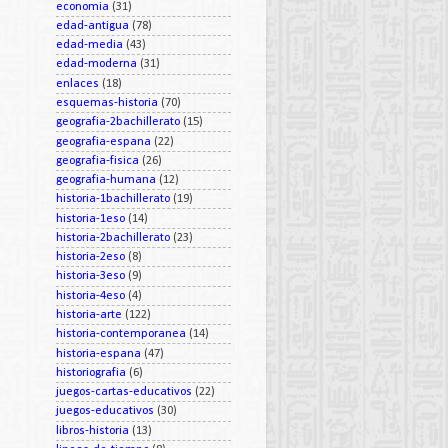
economia
(31)
edad-antigua
(78)
edad-media
(43)
edad-moderna
(31)
enlaces
(18)
esquemas-historia
(70)
geografia-2bachillerato
(15)
geografia-espana
(22)
geografia-fisica
(26)
geografia-humana
(12)
historia-1bachillerato
(19)
historia-1eso
(14)
historia-2bachillerato
(23)
historia-2eso
(8)
historia-3eso
(9)
historia-4eso
(4)
historia-arte
(122)
historia-contemporanea
(14)
historia-espana
(47)
historiografia
(6)
juegos-cartas-educativos
(22)
juegos-educativos
(30)
libros-historia
(13)