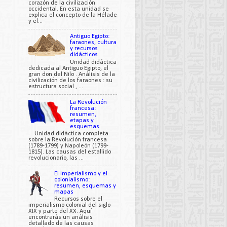
corazón de la civilización
occidental. En esta unidad se
explica el concepto de la Hélade
y el...
Antiguo Egipto:
faraones, cultura
y recursos
didácticos
Unidad didáctica
dedicada al Antiguo Egipto, el
gran don del Nilo . Análisis de la
civilización de los faraones : su
estructura social , ...
La Revolución
francesa:
resumen,
etapas y
esquemas
Unidad didáctica completa
sobre la Revolución francesa
(1789-1799) y Napoleón (1799-
1815). Las causas del estallido
revolucionario, las ...
El imperialismo y el
colonialismo:
resumen, esquemas y
mapas
Recursos sobre el
imperialismo colonial del siglo
XIX y parte del XX. Aquí
encontrarás un análisis
detallado de las causas