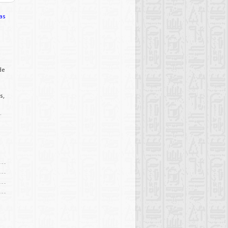
as
de
s,
.