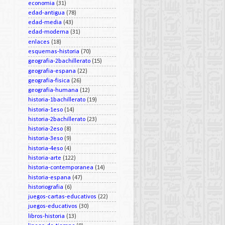
economia
(31)
edad-antigua
(78)
edad-media
(43)
edad-moderna
(31)
enlaces
(18)
esquemas-historia
(70)
geografia-2bachillerato
(15)
geografia-espana
(22)
geografia-fisica
(26)
geografia-humana
(12)
historia-1bachillerato
(19)
historia-1eso
(14)
historia-2bachillerato
(23)
historia-2eso
(8)
historia-3eso
(9)
historia-4eso
(4)
historia-arte
(122)
historia-contemporanea
(14)
historia-espana
(47)
historiografia
(6)
juegos-cartas-educativos
(22)
juegos-educativos
(30)
libros-historia
(13)