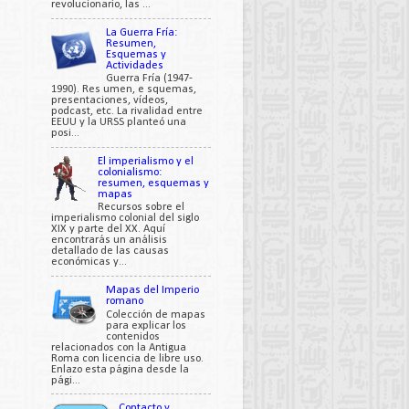
revolucionario, las ...
La Guerra Fría:
Resumen,
Esquemas y
Actividades
Guerra Fría (1947-
1990). Res umen, e squemas,
presentaciones, vídeos,
podcast, etc. La rivalidad entre
EEUU y la URSS planteó una
posi...
El imperialismo y el
colonialismo:
resumen, esquemas y
mapas
Recursos sobre el
imperialismo colonial del siglo
XIX y parte del XX. Aquí
encontrarás un análisis
detallado de las causas
económicas y...
Mapas del Imperio
romano
Colección de mapas
para explicar los
contenidos
relacionados con la Antigua
Roma con licencia de libre uso.
Enlazo esta página desde la
pági...
Contacto y