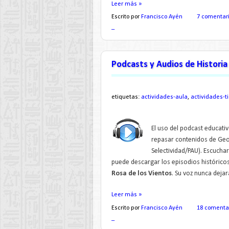
Leer más »
Escrito por
Francisco Ayén
7 comentar
_
Podcasts y Audios de Historia 
etiquetas:
actividades-aula
,
actividades-ti
El uso del podcast educati
repasar contenidos de Geog
Selectividad/PAU). Escuchar
puede descargar los episodios histórico
Rosa de los Vientos
. Su voz nunca dejar
Leer más »
Escrito por
Francisco Ayén
18 comenta
_