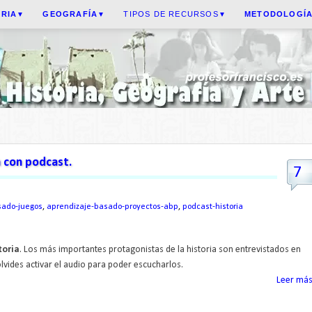
ORIA
GEOGRAFÍA
TIPOS DE RECURSOS
METODOLOGÍ
▼
▼
▼
a con podcast.
7
sado-juegos
,
aprendizaje-basado-proyectos-abp
,
podcast-historia
toria
. Los más importantes protagonistas de la historia son entrevistados en
vides activar el audio para poder escucharlos.
Leer más.