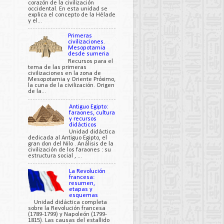
corazón de la civilización
occidental. En esta unidad se
explica el concepto de la Hélade
y el...
Primeras
civilizaciones.
Mesopotamia
desde sumeria
Recursos para el
tema de las primeras
civilizaciones en la zona de
Mesopotamia y Oriente Próximo,
la cuna de la civilización. Origen
de la...
Antiguo Egipto:
faraones, cultura
y recursos
didácticos
Unidad didáctica
dedicada al Antiguo Egipto, el
gran don del Nilo . Análisis de la
civilización de los faraones : su
estructura social , ...
La Revolución
francesa:
resumen,
etapas y
esquemas
Unidad didáctica completa
sobre la Revolución francesa
(1789-1799) y Napoleón (1799-
1815). Las causas del estallido