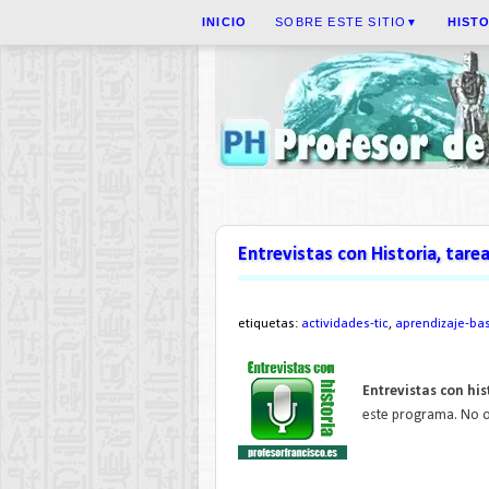
INICIO
SOBRE ESTE SITIO
HIST
▼
Entrevistas con Historia, tare
etiquetas:
actividades-tic
,
aprendizaje-ba
Entrevistas con his
este programa. No ol