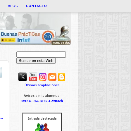
A
BLOG
CONTACTO
Últimas ampliaciones
Avisos
a mis alumnos:
1ºESO
-
PAC
-
3ºESO
-
2ºBach
..
Entrada destacada