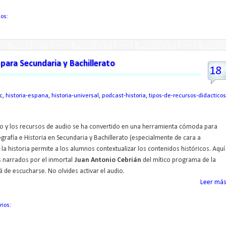
ios:
para Secundaria y Bachillerato
18
c
,
historia-espana
,
historia-universal
,
podcast-historia
,
tipos-de-recursos-didacticos
vo y los recursos de audio se ha convertido en una herramienta cómoda para
rafía e Historia en Secundaria y Bachillerato (especialmente de cara a
 la historia permite a los alumnos contextualizar los contenidos históricos. Aquí
s narrados por el inmortal
Juan Antonio Cebrián
del mítico programa de la
á de escucharse. No olvides activar el audio.
Leer más.
rios: