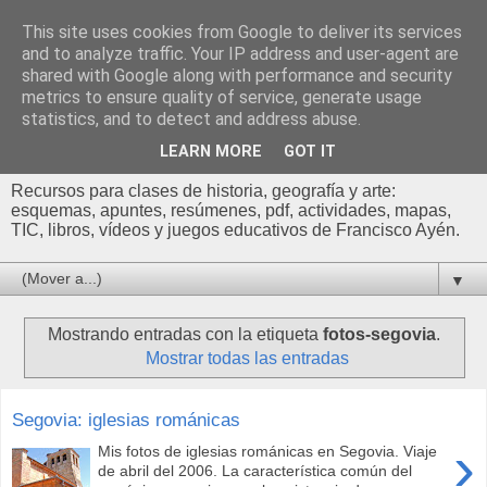
This site uses cookies from Google to deliver its services
Profesor Francisco |
and to analyze traffic. Your IP address and user-agent are
shared with Google along with performance and security
Recursos de Geografía,
metrics to ensure quality of service, generate usage
statistics, and to detect and address abuse.
Historia y Arte
LEARN MORE
GOT IT
Recursos para clases de historia, geografía y arte:
esquemas, apuntes, resúmenes, pdf, actividades, mapas,
TIC, libros, vídeos y juegos educativos de Francisco Ayén.
▼
Mostrando entradas con la etiqueta
fotos-segovia
.
Mostrar todas las entradas
Segovia: iglesias románicas
›
Mis fotos de iglesias románicas en Segovia. Viaje
de abril del 2006. La característica común del