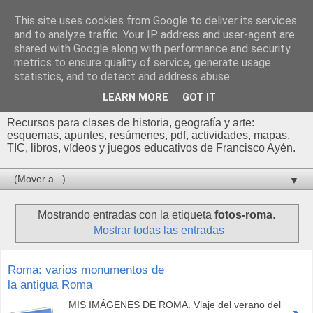
This site uses cookies from Google to deliver its services
Profesor Francisco |
and to analyze traffic. Your IP address and user-agent are
shared with Google along with performance and security
Recursos de Geografía,
metrics to ensure quality of service, generate usage
statistics, and to detect and address abuse.
Historia y Arte
LEARN MORE
GOT IT
Recursos para clases de historia, geografía y arte:
esquemas, apuntes, resúmenes, pdf, actividades, mapas,
TIC, libros, vídeos y juegos educativos de Francisco Ayén.
▼
Mostrando entradas con la etiqueta
fotos-roma
.
Mostrar todas las entradas
Roma: varios monumentos de
la antigua Roma
MIS IMÁGENES DE ROMA. Viaje del verano del