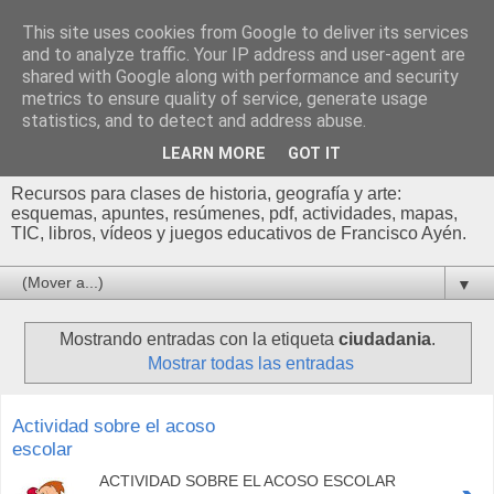
This site uses cookies from Google to deliver its services
Profesor Francisco |
and to analyze traffic. Your IP address and user-agent are
shared with Google along with performance and security
Recursos de Geografía,
metrics to ensure quality of service, generate usage
statistics, and to detect and address abuse.
Historia y Arte
LEARN MORE
GOT IT
Recursos para clases de historia, geografía y arte:
esquemas, apuntes, resúmenes, pdf, actividades, mapas,
TIC, libros, vídeos y juegos educativos de Francisco Ayén.
▼
Mostrando entradas con la etiqueta
ciudadania
.
Mostrar todas las entradas
Actividad sobre el acoso
escolar
ACTIVIDAD SOBRE EL ACOSO ESCOLAR