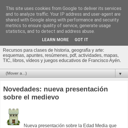
This site uses cookies from Google to deliver its services
Profesor Francisco |
and to analyze traffic. Your IP address and user-agent are
shared with Google along with performance and security
Recursos de Geografía,
metrics to ensure quality of service, generate usage
statistics, and to detect and address abuse.
Historia y Arte
LEARN MORE
GOT IT
Recursos para clases de historia, geografía y arte:
esquemas, apuntes, resúmenes, pdf, actividades, mapas,
TIC, libros, vídeos y juegos educativos de Francisco Ayén.
▼
Novedades: nueva presentación
sobre el medievo
Nueva presentación sobre la Edad Media que