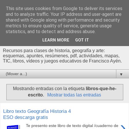
This site uses cookies from Google to deliver its services
Profesor Francisco |
and to analyze traffic. Your IP address and user-agent are
shared with Google along with performance and security
Recursos de Geografía,
metrics to ensure quality of service, generate usage
statistics, and to detect and address abuse.
Historia y Arte
LEARN MORE
GOT IT
Recursos para clases de historia, geografía y arte:
esquemas, apuntes, resúmenes, pdf, actividades, mapas,
TIC, libros, vídeos y juegos educativos de Francisco Ayén.
▼
Mostrando entradas con la etiqueta
libros-que-he-
escrito
.
Mostrar todas las entradas
Libro texto Geografía Historia 4
ESO descarga gratis
›
Te presento este libro de texto digital /cuaderno de