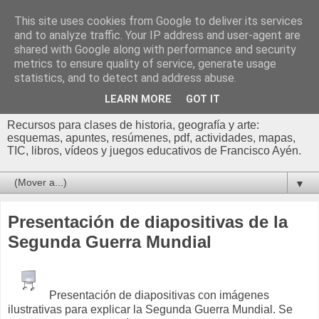
This site uses cookies from Google to deliver its services
Profesor Francisco |
and to analyze traffic. Your IP address and user-agent are
shared with Google along with performance and security
Recursos de Geografía,
metrics to ensure quality of service, generate usage
statistics, and to detect and address abuse.
Historia y Arte
LEARN MORE
GOT IT
Recursos para clases de historia, geografía y arte:
esquemas, apuntes, resúmenes, pdf, actividades, mapas,
TIC, libros, vídeos y juegos educativos de Francisco Ayén.
▼
Presentación de diapositivas de la
Segunda Guerra Mundial
Presentación de diapositivas con imágenes
ilustrativas para explicar la Segunda Guerra Mundial. Se