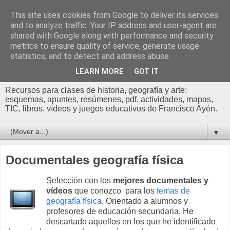
This site uses cookies from Google to deliver its services
Profesor Francisco |
and to analyze traffic. Your IP address and user-agent are
shared with Google along with performance and security
Recursos de Geografía,
metrics to ensure quality of service, generate usage
statistics, and to detect and address abuse.
Historia y Arte
LEARN MORE
GOT IT
Recursos para clases de historia, geografía y arte:
esquemas, apuntes, resúmenes, pdf, actividades, mapas,
TIC, libros, vídeos y juegos educativos de Francisco Ayén.
▼
Documentales geografía física
Selección con los
mejores documentales y
vídeos
que conozco
para los
temas de
geografía física
. Orientado a alumnos y
profesores de educación secundaria. He
descartado aquellos en los que he identificado