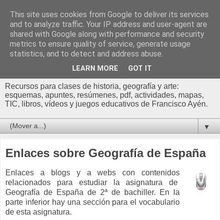
This site uses cookies from Google to deliver its services
Profesor Francisco |
and to analyze traffic. Your IP address and user-agent are
shared with Google along with performance and security
Recursos de Geografía,
metrics to ensure quality of service, generate usage
statistics, and to detect and address abuse.
Historia y Arte
LEARN MORE
GOT IT
Recursos para clases de historia, geografía y arte:
esquemas, apuntes, resúmenes, pdf, actividades, mapas,
TIC, libros, vídeos y juegos educativos de Francisco Ayén.
▼
Enlaces sobre Geografía de España
Enlaces a blogs y a webs con contenidos
relacionados para estudiar la asignatura de
Geografía de España de 2ª de bachiller. En la
parte inferior hay una sección para el vocabulario
de esta asignatura.