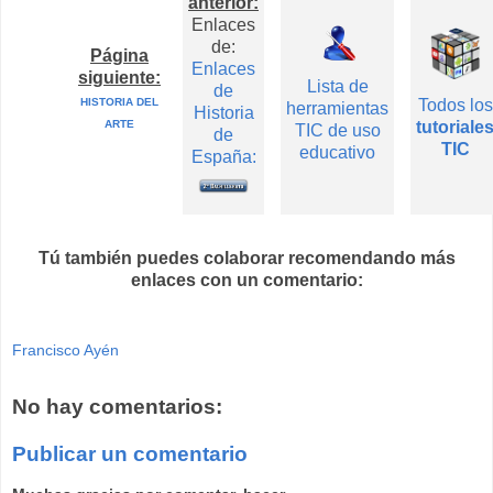
anterior:
Enlaces
de:
Página
Enlaces
siguiente:
Lista de
de
HISTORIA DEL
Todos los
herramientas
Historia
ARTE
tutoriale
TIC de uso
de
TIC
educativo
España:
Tú también puedes colaborar recomendando más
enlaces con un comentario:
Francisco Ayén
No hay comentarios:
Publicar un comentario