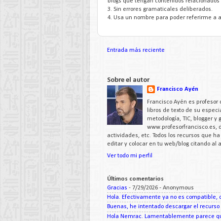
blogs que tengan contenidos relacionados 
3. Sin errores gramaticales deliberados.
4. Usa un nombre para poder referirme a a
Entrada más reciente
Sobre el autor
Francisco Ayén
Francisco Ayén es profesor 
libros de texto de su espe
metodología, TIC, blogger y
www.profesorfrancisco.es,
actividades, etc. Todos los recursos que h
editar y colocar en tu web/blog citando al
Ver todo mi perfil
Últimos comentarios
Gracias
- 7/29/2026
- Anonymous
Hola. Efectivamente ya no es compatible, c
Buenas, he intentado descargar el recurso d
Hola Nemrac. Lamentablemente parece que