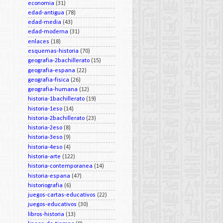
economia
(31)
edad-antigua
(78)
edad-media
(43)
edad-moderna
(31)
enlaces
(18)
esquemas-historia
(70)
geografia-2bachillerato
(15)
geografia-espana
(22)
geografia-fisica
(26)
geografia-humana
(12)
historia-1bachillerato
(19)
historia-1eso
(14)
historia-2bachillerato
(23)
historia-2eso
(8)
historia-3eso
(9)
historia-4eso
(4)
historia-arte
(122)
historia-contemporanea
(14)
historia-espana
(47)
historiografia
(6)
juegos-cartas-educativos
(22)
juegos-educativos
(30)
libros-historia
(13)