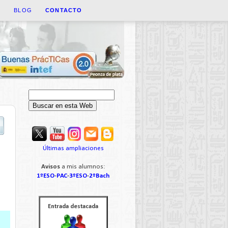
A
BLOG
CONTACTO
Últimas ampliaciones
Avisos
a mis alumnos:
1ºESO
-
PAC
-
3ºESO
-
2ºBach
Entrada destacada