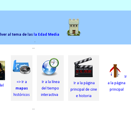
lver al tema de las
la Edad Media
.
...
Ir
=> Ir a
Ir a la línea
Ir a la página
a la página
del
mapas
del tiempo
principal de cine
principal
históricos
interactiva
e historia
...