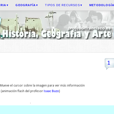
ORIA
GEOGRAFÍA
TIPOS DE RECURSOS
METODOLOGÍ
▼
▼
▼
1
Mueve el cursor sobre la imagen para ver más información
(animación flash del profesor
Isaac Buzo
)
.