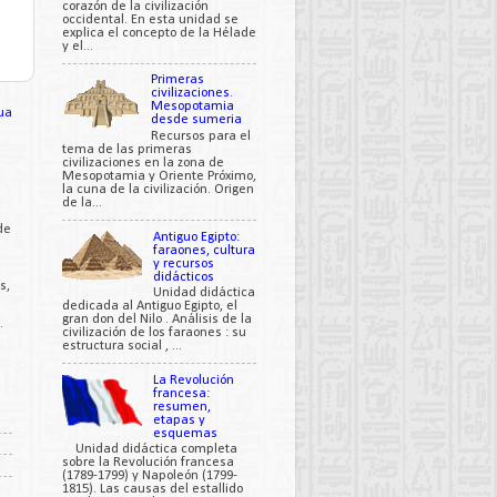
corazón de la civilización
occidental. En esta unidad se
explica el concepto de la Hélade
y el...
Primeras
civilizaciones.
Mesopotamia
ua
desde sumeria
Recursos para el
tema de las primeras
civilizaciones en la zona de
Mesopotamia y Oriente Próximo,
la cuna de la civilización. Origen
de la...
de
Antiguo Egipto:
faraones, cultura
y recursos
didácticos
s,
Unidad didáctica
dedicada al Antiguo Egipto, el
gran don del Nilo . Análisis de la
.
civilización de los faraones : su
estructura social , ...
La Revolución
francesa:
resumen,
etapas y
esquemas
Unidad didáctica completa
sobre la Revolución francesa
(1789-1799) y Napoleón (1799-
1815). Las causas del estallido