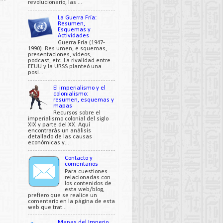
revolucionario, las ...
La Guerra Fría:
Resumen,
Esquemas y
Actividades
Guerra Fría (1947-
1990). Res umen, e squemas,
presentaciones, vídeos,
podcast, etc. La rivalidad entre
EEUU y la URSS planteó una
posi...
El imperialismo y el
colonialismo:
resumen, esquemas y
mapas
Recursos sobre el
imperialismo colonial del siglo
XIX y parte del XX. Aquí
encontrarás un análisis
detallado de las causas
económicas y...
Contacto y
comentarios
Para cuestiones
relacionadas con
los contenidos de
esta web/blog,
prefiero que se realice un
comentario en la página de esta
web que trat...
Mapas del Imperio