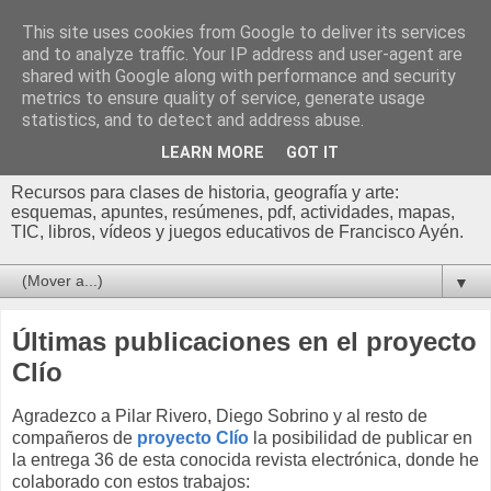
This site uses cookies from Google to deliver its services
Profesor Francisco |
and to analyze traffic. Your IP address and user-agent are
shared with Google along with performance and security
Recursos de Geografía,
metrics to ensure quality of service, generate usage
statistics, and to detect and address abuse.
Historia y Arte
LEARN MORE
GOT IT
Recursos para clases de historia, geografía y arte:
esquemas, apuntes, resúmenes, pdf, actividades, mapas,
TIC, libros, vídeos y juegos educativos de Francisco Ayén.
▼
Últimas publicaciones en el proyecto
Clío
Agradezco a Pilar Rivero, Diego Sobrino y al resto de
compañeros de
proyecto Clío
la posibilidad de publicar en
la entrega 36 de esta conocida revista electrónica, donde he
colaborado con estos trabajos: