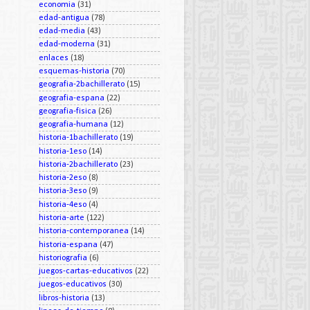
economia
(31)
edad-antigua
(78)
edad-media
(43)
edad-moderna
(31)
enlaces
(18)
esquemas-historia
(70)
geografia-2bachillerato
(15)
geografia-espana
(22)
geografia-fisica
(26)
geografia-humana
(12)
historia-1bachillerato
(19)
historia-1eso
(14)
historia-2bachillerato
(23)
historia-2eso
(8)
historia-3eso
(9)
historia-4eso
(4)
historia-arte
(122)
historia-contemporanea
(14)
historia-espana
(47)
historiografia
(6)
juegos-cartas-educativos
(22)
juegos-educativos
(30)
libros-historia
(13)