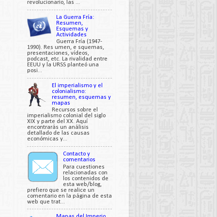
revolucionario, las ...
La Guerra Fría:
Resumen,
Esquemas y
Actividades
Guerra Fría (1947-
1990). Res umen, e squemas,
presentaciones, vídeos,
podcast, etc. La rivalidad entre
EEUU y la URSS planteó una
posi...
El imperialismo y el
colonialismo:
resumen, esquemas y
mapas
Recursos sobre el
imperialismo colonial del siglo
XIX y parte del XX. Aquí
encontrarás un análisis
detallado de las causas
económicas y...
Contacto y
comentarios
Para cuestiones
relacionadas con
los contenidos de
esta web/blog,
prefiero que se realice un
comentario en la página de esta
web que trat...
Mapas del Imperio