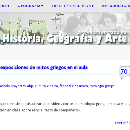
ORIA
GEOGRAFÍA
TIPOS DE RECURSOS
METODOLOGÍ
▼
▼
▼
 exposiciones de mitos griegos en el aula
70
basado-proyectos-abp
,
cultura-clasica
,
flipped-classroom
,
mitologia-griega
 que consiste en visualizar unos vídeos cortos de mitología griega en casa y lue
ión en clase sobre ellos al resto de compañeros.
Leer más.