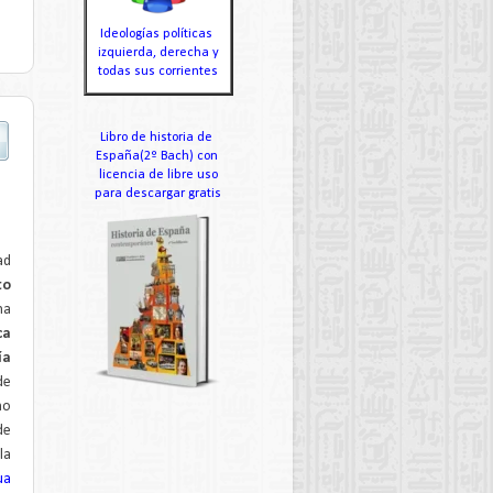
Ideologías políticas
izquierda, derecha y
todas sus corrientes
Libro de historia de
España(2º Bach) con
licencia de libre uso
para descargar gratis
ad
to
na
ca
ía
de
mo
de
la
ua