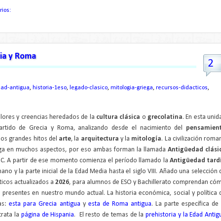
rios:
cia y Roma
2
ad-antigua
,
historia-1eso
,
legado-clasico
,
mitologia-griega
,
recursos-didacticos
,
ores y creencias heredados de la
cultura clásica
o
grecolatina
. En esta unid
artido de Grecia y Roma, analizando desde el nacimiento del
pensamien
los grandes hitos del
arte
, la
arquitectura
y la
mitología
. La civilización roma
iega en muchos aspectos, por eso ambas forman la llamada
Antigüedad clási
I d.C. A partir de ese momento comienza el período llamado la
Antigüedad tard
mano y la parte inicial de la Edad Media hasta el siglo VIII. Añado una selección 
ticos actualizados a
2026
, para alumnos de ESO y Bachillerato comprendan có
 presentes en nuestro mundo actual. La historia económica, social y política 
as:
esta para Grecia antigua
y
esta de Roma antigua
. La parte específica de 
trata la
página de Hispania
. El resto de temas de la
prehistoria y la Edad Antig