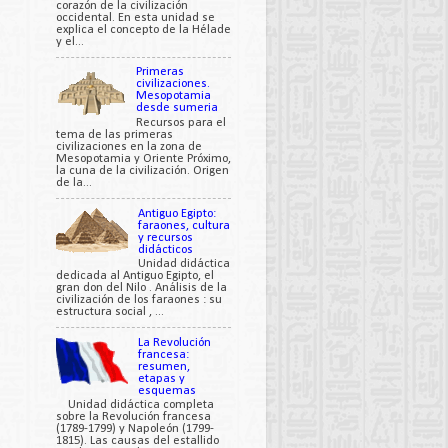
corazón de la civilización
occidental. En esta unidad se
explica el concepto de la Hélade
y el...
Primeras
civilizaciones.
Mesopotamia
desde sumeria
Recursos para el
tema de las primeras
civilizaciones en la zona de
Mesopotamia y Oriente Próximo,
la cuna de la civilización. Origen
de la...
Antiguo Egipto:
faraones, cultura
y recursos
didácticos
Unidad didáctica
dedicada al Antiguo Egipto, el
gran don del Nilo . Análisis de la
civilización de los faraones : su
estructura social , ...
La Revolución
francesa:
resumen,
etapas y
esquemas
Unidad didáctica completa
sobre la Revolución francesa
(1789-1799) y Napoleón (1799-
1815). Las causas del estallido