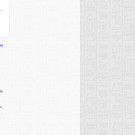
..
as
de
s,
.