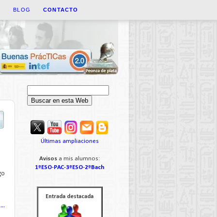
A
BLOG
CONTACTO
Últimas ampliaciones
Avisos
a mis alumnos:
1ºESO
-
PAC
-
3ºESO
-
2ºBach
go
Entrada destacada
..