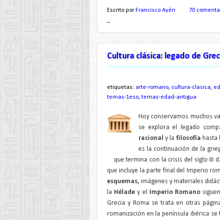
Escrito por
Francisco Ayén
70 comenta
_
Cultura clásica: legado de Gre
etiquetas:
arte-romano
,
cultura-clasica
,
ed
temas-1eso
,
temas-edad-antigua
Hoy conservamos muchos val
se explora el legado comp
racional
y la
filosofía
hasta 
es la continuación de la gr
que termina con la crisis del siglo II
que incluye la parte final del Imperio ro
esquemas,
imágenes y materiales didác
la
Hélade
y el
Imperio Romano
siguen
Grecia y Roma se trata en otras págin
romanización en la península ibérica se 