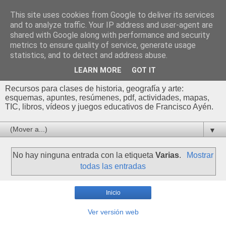
This site uses cookies from Google to deliver its services
Profesor Francisco |
and to analyze traffic. Your IP address and user-agent are
shared with Google along with performance and security
Recursos de Geografía,
metrics to ensure quality of service, generate usage
statistics, and to detect and address abuse.
Historia y Arte
LEARN MORE
GOT IT
Recursos para clases de historia, geografía y arte:
esquemas, apuntes, resúmenes, pdf, actividades, mapas,
TIC, libros, vídeos y juegos educativos de Francisco Ayén.
▼
No hay ninguna entrada con la etiqueta
Varias
.
Mostrar
todas las entradas
Inicio
Ver versión web