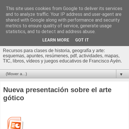
This site uses cookies from Google to deliver its services
Profesor Francisco |
and to analyze traffic. Your IP address and user-agent are
shared with Google along with performance and security
Recursos de Geografía,
metrics to ensure quality of service, generate usage
statistics, and to detect and address abuse.
Historia y Arte
LEARN MORE
GOT IT
Recursos para clases de historia, geografía y arte:
esquemas, apuntes, resúmenes, pdf, actividades, mapas,
TIC, libros, vídeos y juegos educativos de Francisco Ayén.
▼
Nueva presentación sobre el arte
gótico