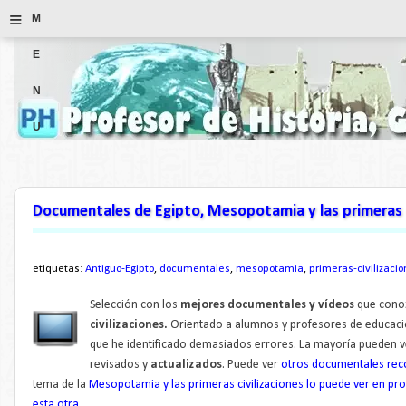
≡
M
E
N
U
Documentales de Egipto, Mesopotamia y las primeras c
etiquetas:
Antiguo-Egipto
,
documentales
,
mesopotamia
,
primeras-civilizaci
Selección con los
mejores documentales y vídeos
que cono
civilizaciones.
Orientado a alumnos y profesores de educació
que he identificado demasiados errores. La mayoría pueden 
revisados y
actualizados
. Puede ver
otros documentales rec
tema de la
Mesopotamia y las primeras civilizaciones lo puede ver en pr
esta otra
.