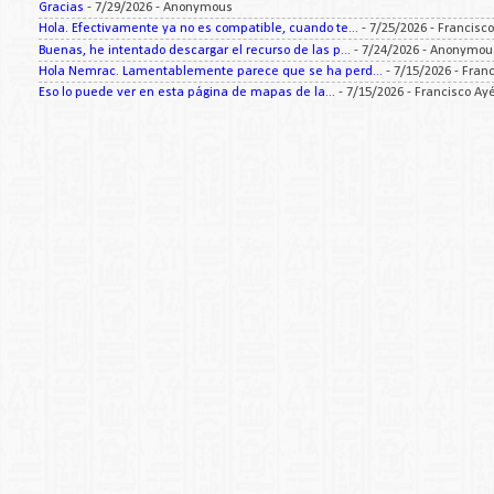
Gracias
- 7/29/2026
- Anonymous
Hola. Efectivamente ya no es compatible, cuando te...
- 7/25/2026
- Francisc
Buenas, he intentado descargar el recurso de las p...
- 7/24/2026
- Anonymou
Hola Nemrac. Lamentablemente parece que se ha perd...
- 7/15/2026
- Fran
Eso lo puede ver en esta página de mapas de la...
- 7/15/2026
- Francisco Ay