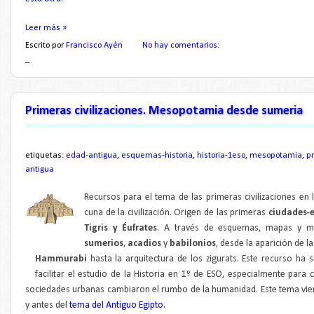
Leer más »
Escrito por
Francisco Ayén
No hay comentarios:
_
Primeras civilizaciones. Mesopotamia desde sumeria
etiquetas:
edad-antigua
,
esquemas-historia
,
historia-1eso
,
mesopotamia
,
pr
antigua
Recursos para el tema de las primeras civilizaciones en
cuna de la civilización. Origen de las primeras
ciudades-
Tigris y Éufrates
. A través de esquemas, mapas y mat
sumerios
,
acadios
y
babilonios
, desde la aparición de 
Hammurabi
hasta la arquitectura de los zigurats. Este recurso ha 
facilitar el estudio de la Historia en 1º de ESO, especialmente par
sociedades urbanas cambiaron el rumbo de la humanidad. Este tema vi
y antes del
tema del Antiguo Egipto.