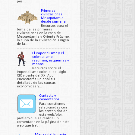
posi...
Primeras
civilizaciones.
Mesopotamia
desde sumeria
Recursos para el
tema de las primeras
civilizaciones en la zona de
Mesopotamia y Oriente Próximo,
la cuna de la civilización. Origen
de la...
El imperialismo y el
colonialismo:
resumen, esquemas y
mapas
Recursos sobre el
imperialismo colonial del siglo
XIX y parte del XX. Aquí
encontrarás un análisis
detallado de las causas
económicas y...
Contacto y
comentarios
Para cuestiones
relacionadas con
los contenidos de
esta web/blog,
prefiero que se realice un
comentario en la página de esta
web que trat...
Mapas del Imperio