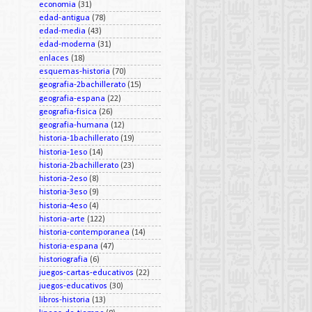
economia
(31)
edad-antigua
(78)
edad-media
(43)
edad-moderna
(31)
enlaces
(18)
esquemas-historia
(70)
geografia-2bachillerato
(15)
geografia-espana
(22)
geografia-fisica
(26)
geografia-humana
(12)
historia-1bachillerato
(19)
historia-1eso
(14)
historia-2bachillerato
(23)
historia-2eso
(8)
historia-3eso
(9)
historia-4eso
(4)
historia-arte
(122)
historia-contemporanea
(14)
historia-espana
(47)
historiografia
(6)
juegos-cartas-educativos
(22)
juegos-educativos
(30)
libros-historia
(13)