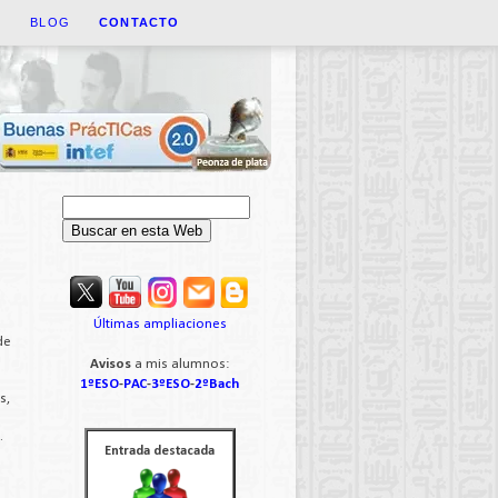
A
BLOG
CONTACTO
Últimas ampliaciones
de
Avisos
a mis alumnos:
1ºESO
-
PAC
-
3ºESO
-
2ºBach
s,
.
Entrada destacada