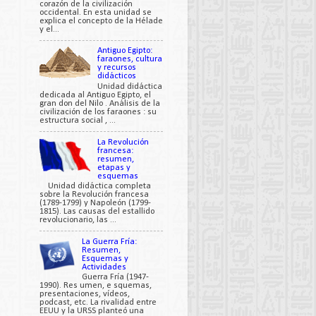
corazón de la civilización
occidental. En esta unidad se
explica el concepto de la Hélade
y el...
Antiguo Egipto:
faraones, cultura
y recursos
didácticos
Unidad didáctica
dedicada al Antiguo Egipto, el
gran don del Nilo . Análisis de la
civilización de los faraones : su
estructura social , ...
La Revolución
francesa:
resumen,
etapas y
esquemas
Unidad didáctica completa
sobre la Revolución francesa
(1789-1799) y Napoleón (1799-
1815). Las causas del estallido
revolucionario, las ...
La Guerra Fría:
Resumen,
Esquemas y
Actividades
Guerra Fría (1947-
1990). Res umen, e squemas,
presentaciones, vídeos,
podcast, etc. La rivalidad entre
EEUU y la URSS planteó una