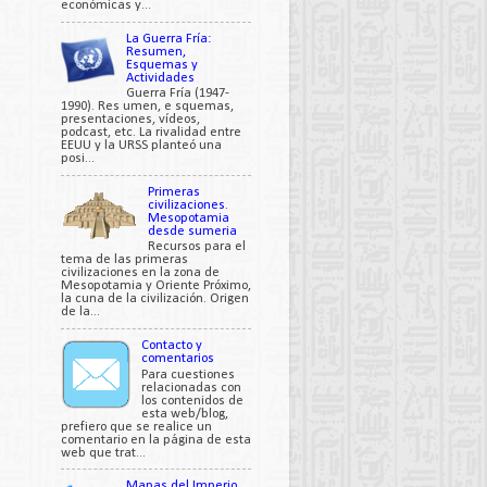
económicas y...
La Guerra Fría:
Resumen,
Esquemas y
Actividades
Guerra Fría (1947-
1990). Res umen, e squemas,
presentaciones, vídeos,
podcast, etc. La rivalidad entre
EEUU y la URSS planteó una
posi...
Primeras
civilizaciones.
Mesopotamia
desde sumeria
Recursos para el
tema de las primeras
civilizaciones en la zona de
Mesopotamia y Oriente Próximo,
la cuna de la civilización. Origen
de la...
Contacto y
comentarios
Para cuestiones
relacionadas con
los contenidos de
esta web/blog,
prefiero que se realice un
comentario en la página de esta
web que trat...
Mapas del Imperio