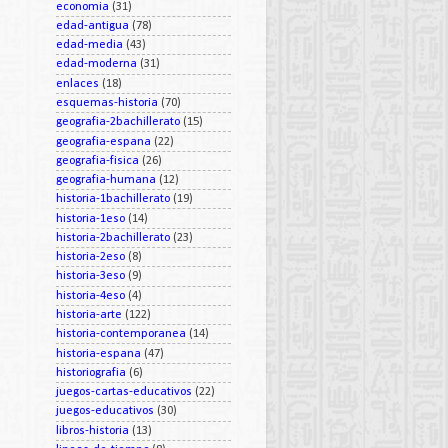
economia
(31)
edad-antigua
(78)
edad-media
(43)
edad-moderna
(31)
enlaces
(18)
esquemas-historia
(70)
geografia-2bachillerato
(15)
geografia-espana
(22)
geografia-fisica
(26)
geografia-humana
(12)
historia-1bachillerato
(19)
historia-1eso
(14)
historia-2bachillerato
(23)
historia-2eso
(8)
historia-3eso
(9)
historia-4eso
(4)
historia-arte
(122)
historia-contemporanea
(14)
historia-espana
(47)
historiografia
(6)
juegos-cartas-educativos
(22)
juegos-educativos
(30)
libros-historia
(13)