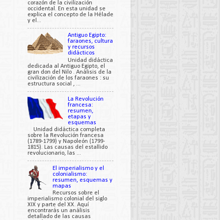
corazón de la civilización
occidental. En esta unidad se
explica el concepto de la Hélade
y el...
Antiguo Egipto:
faraones, cultura
y recursos
didácticos
Unidad didáctica
dedicada al Antiguo Egipto, el
gran don del Nilo . Análisis de la
civilización de los faraones : su
estructura social , ...
La Revolución
francesa:
resumen,
etapas y
esquemas
Unidad didáctica completa
sobre la Revolución francesa
(1789-1799) y Napoleón (1799-
1815). Las causas del estallido
revolucionario, las ...
El imperialismo y el
colonialismo:
resumen, esquemas y
mapas
Recursos sobre el
imperialismo colonial del siglo
XIX y parte del XX. Aquí
encontrarás un análisis
detallado de las causas