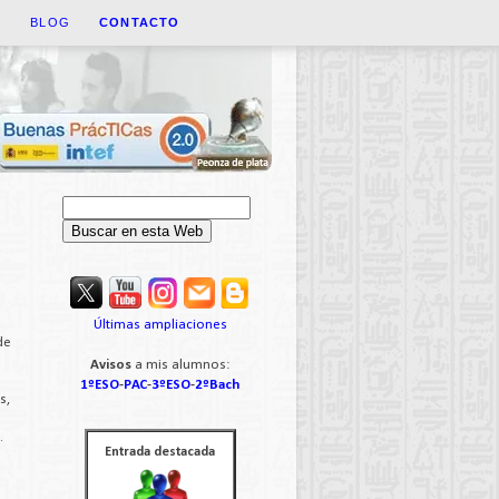
A
BLOG
CONTACTO
Últimas ampliaciones
de
Avisos
a mis alumnos:
1ºESO
-
PAC
-
3ºESO
-
2ºBach
s,
.
Entrada destacada