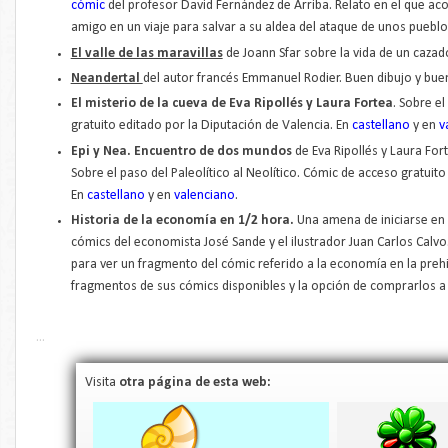
cómic
del profesor David Fernández de Arriba. Relato en el que a
amigo en un viaje para salvar a su aldea del ataque de unos puebl
El valle de las maravillas
de Joann Sfar sobre la vida de un cazad
Neandertal
del autor francés Emmanuel Rodier. Buen dibujo y buen
El misterio de la cueva de Eva Ripollés y Laura Fortea
. Sobre el
gratuito editado por la Diputación de Valencia. En
castellano
y en
v
Epi y Nea. Encuentro de dos mundos
de Eva Ripollés y Laura For
Sobre el paso del Paleolítico al Neolítico. Cómic de acceso gratuito
En
castellano
y en
valenciano
.
Historia de la economía en 1/2 hora.
Una amena de iniciarse en 
cómics del economista José Sande y el ilustrador Juan Carlos Calvo
para ver un fragmento del cómic referido a la economía en la prehi
fragmentos de sus cómics disponibles y la opción de comprarlos a
...
Visita
otra página de esta web: