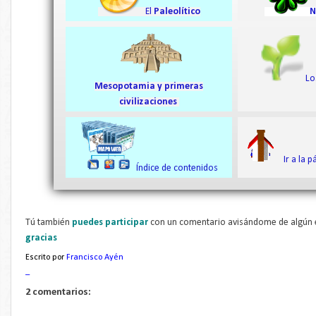
El
Paleolítico
N
L
Mesopotamia y primeras
civilizaciones
Ir a la p
Índice de contenidos
Tú también
puedes participar
con un comentario avisándome de algún e
gracias
Escrito por
Francisco Ayén
_
2 comentarios: