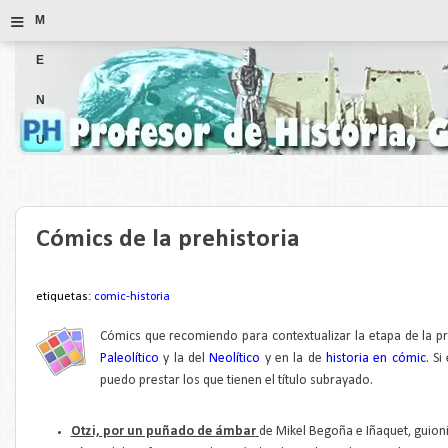
≡
M
E
N
U
Cómics de la prehistoria
etiquetas:
comic-historia
Cómics que recomiendo para contextualizar la etapa de la pr
Paleolítico
y la del
Neolítico
y en la de
historia en cómic
. S
puedo prestar los que tienen el título subrayado.
Otzi, por un puñado de ámbar
de Mikel Begoña e Iñaquet, guioni