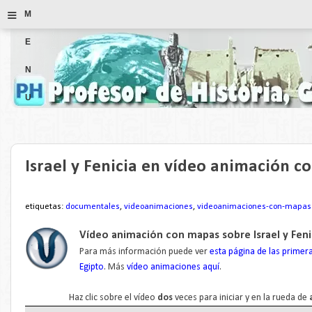
≡
M
E
N
U
Israel y Fenicia en vídeo animación 
etiquetas:
documentales
,
videoanimaciones
,
videoanimaciones-con-mapas
Vídeo animación con mapas sobre Israel y Fen
Para más información puede ver
esta página de las primera
Egipto
.
Más
vídeo animaciones aquí
.
Haz clic sobre el vídeo
dos
veces para iniciar y en la rueda de