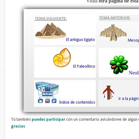
Visita
otra página de est
TEMA ANTERIOR:
TEMA SIGUIENTE:
El antiguo Egipto
Mesopo
El Paleolítico
Neol
Ir a la págin
Índice de contenidos
Tú también
puedes participar
con un comentario avisándome de algún e
gracias