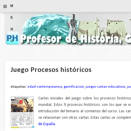
≡
M
E
N
U
Juego Procesos históricos
etiquetas:
edad-contemporanea
,
gamificacion
,
juegos-cartas-educativos
,
ju
Cartas iniciales del juego sobre los procesos histór
mundial. Estos 9 procesos históricos son los que se e
introducción del temario al comienzo del curso. Las ca
se relacionan con otras cartas. Estas cartas se comple
de España.