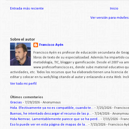
Entrada más reciente
Inicio
Ver versión para móviles
Sobre el autor
Francisco Ayén
Francisco Ayén es profesor de educación secundaria de Geogra
libros de texto de su especializadad. Además ha impartido c
metodología, TIC, blogger y gamificación. Desde el 2007 va a
www.profesorfrancisco.es, donde sube material educativo q
actividades, etc. Todos los recursos que ha elaborado tienen una licencia d
editar y colocar en tu web/blog citando al autor y enlazando a esta Web. Inc
Ver todo mi perfil
Últimos comentarios
Gracias
- 7/29/2026
- Anonymous
Hola. Efectivamente ya no es compatible, cuando te...
- 7/25/2026
- Francisc
Buenas, he intentado descargar el recurso de las p...
- 7/24/2026
- Anonymou
Hola Nemrac. Lamentablemente parece que se ha perd...
- 7/15/2026
- Fran
Eso lo puede ver en esta página de mapas de la...
- 7/15/2026
- Francisco Ay