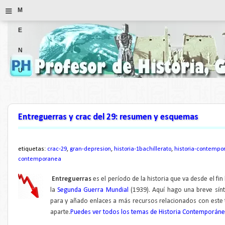
≡
M
E
N
U
Entreguerras y crac del 29: resumen y esquemas
etiquetas:
crac-29
,
gran-depresion
,
historia-1bachillerato
,
historia-contempo
contemporanea
Entreguerras
es el período de la historia que va desde el fin
la
Segunda Guerra Mundial
(1939). Aquí hago una breve sín
para y añado enlaces a más recursos relacionados con este
aparte.
Puedes ver todos los temas de Historia Contemporáne