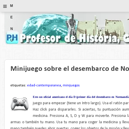
≡
M
E
N
U
Minijuego sobre el desembarco de N
etiquetas:
edad-contemporanea
,
minijuegos
Eres un oficial americano el día D (primer día del
desembarco en Normandí
juego para empezar (tiene un Intro largo). Usa el ratón pa
Haz click para dispararles. Si aciertas, tu puntuación au
medicina. Presiona A, S, D y W para moverte. Presiona l
armas o también tu mano. Usa tu mano para coger la medicina y llevar
mano también puedes abrir puertas, coger los objetos de la misión y llev