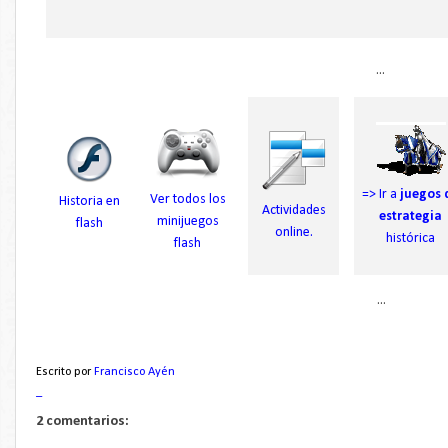
...
=> Ir a
juegos 
Ver todos los
Historia en
Actividades
estrategia
minijuegos
flash
online.
histórica
flash
...
Escrito por
Francisco Ayén
_
2 comentarios: