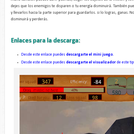
dejes que los enemigos te disparen o tu energía disminuirá. También pue
y llevarlos hacia la parte superior para guardarlos. si lo logras, ganas. 
disminuirá y perderás.
Enlaces para la descarga:
Desde este enlace puedes
descargarte el mini juego
.
Desde este enlace puedes
descargarte el visualizador
de este ti