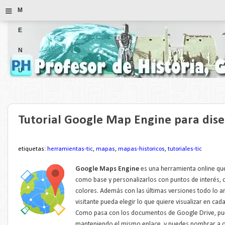
≡
M
E
N
U
Tutorial Google Map Engine para dis
etiquetas:
herramientas-tic
,
mapas
,
mapas-historicos
,
tutoriales-tic
Google Maps Engine
es una herramienta online qu
como base y personalizarlos con puntos de interés, 
colores. Además con las últimas versiones todo lo a
visitante pueda elegir lo que quiere visualizar en c
Como pasa con los documentos de Google Drive, pue
manteniendo el mismo enlace, y puedes nombrar a o