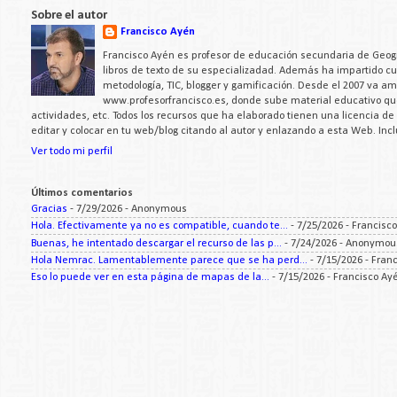
Sobre el autor
Francisco Ayén
Francisco Ayén es profesor de educación secundaria de Geogra
libros de texto de su especializadad. Además ha impartido c
metodología, TIC, blogger y gamificación. Desde el 2007 va a
www.profesorfrancisco.es, donde sube material educativo q
actividades, etc. Todos los recursos que ha elaborado tienen una licencia d
editar y colocar en tu web/blog citando al autor y enlazando a esta Web. Inc
Ver todo mi perfil
Últimos comentarios
Gracias
- 7/29/2026
- Anonymous
Hola. Efectivamente ya no es compatible, cuando te...
- 7/25/2026
- Francisc
Buenas, he intentado descargar el recurso de las p...
- 7/24/2026
- Anonymou
Hola Nemrac. Lamentablemente parece que se ha perd...
- 7/15/2026
- Fran
Eso lo puede ver en esta página de mapas de la...
- 7/15/2026
- Francisco Ay